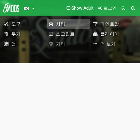
Show Adult
로그인
도구
차량
페인트잡
무기
스크립트
플레이어
맵
기타
더 보기