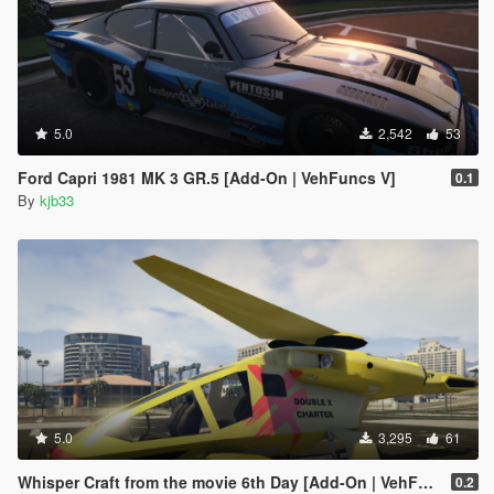
5.0
2,542
53
Ford Capri 1981 MK 3 GR.5 [Add-On | VehFuncs V]
0.1
By
kjb33
5.0
3,295
61
Whisper Craft from the movie 6th Day [Add-On | VehFuncs V]
0.2