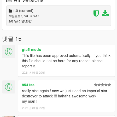
1.0
(current)
다운로드 1,174
, 3.3MB
2021년 01월 20일
댓글 15
gta5-mods
This file has been approved automatically. If you think
this file should not be here for any reason please
report it.
2021년 01월 20일
8541ss
really nice again ! now we just need an imperial star
destroyer to attack !!! hahaha awesome work
my man !
2021년 01월 20일