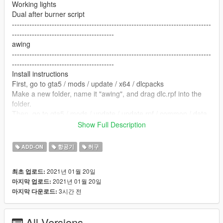
Working lights
Dual after burner script
--------------------------------------------------------------------------------
-----------------------------------------
awing
--------------------------------------------------------------------------------
-----------------------------------------
Install instructions
First, go to gta5 / mods / update / x64 / dlcpacks
Make a new folder, name it "awing", and drag dlc.rpf into the
folder.
Then, go to gta5 / mods / update / update.rpf / common / data
Edit dlclist.xml, add "dlcpacks:/awing/"
Show Full Description
Spawn name - awing
ADD-ON
항공기
허구
Place Awingburner in to scripts folder
2021년 01월 20일
최초 업로드:
--------------------------------------------------------------------------------
2021년 01월 20일
마지막 업로드:
-----------------------------------------
3시간 전
마지막 다운로드:
Vehicle Converted By: kjb33
All Versions