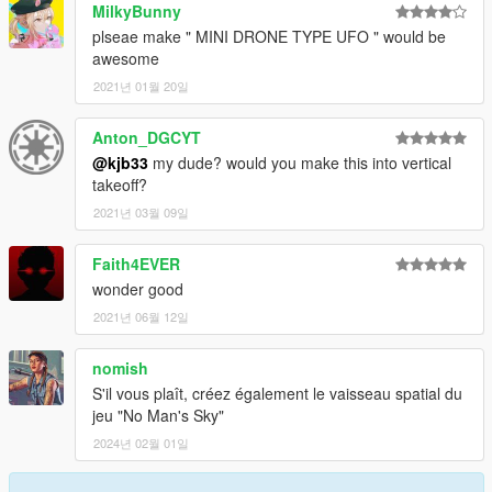
MilkyBunny
plseae make " MINI DRONE TYPE UFO " would be
awesome
2021년 01월 20일
Anton_DGCYT
@kjb33
my dude? would you make this into vertical
takeoff?
2021년 03월 09일
Faith4EVER
wonder good
2021년 06월 12일
nomish
S'il vous plaît, créez également le vaisseau spatial du
jeu "No Man's Sky"
2024년 02월 01일