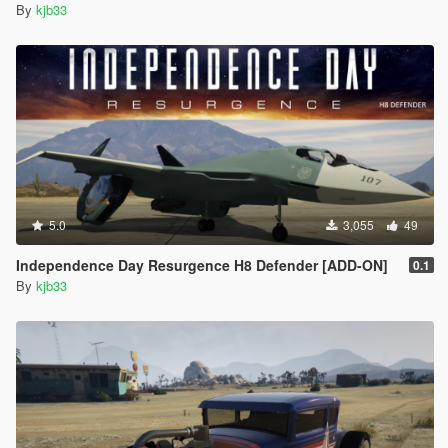
By
kjb33
5.0
3,055
49
Independence Day Resurgence H8 Defender [ADD-ON]
0.1
By
kjb33