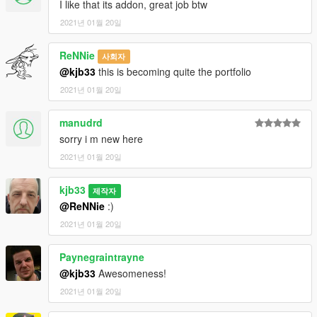
I like that its addon, great job btw
2021년 01월 20일
ReNNie
사회자
@kjb33
this is becoming quite the portfolio
2021년 01월 20일
manudrd
sorry i m new here
2021년 01월 20일
kjb33
제작자
@ReNNie
:)
2021년 01월 20일
Paynegraintrayne
@kjb33
Awesomeness!
2021년 01월 20일