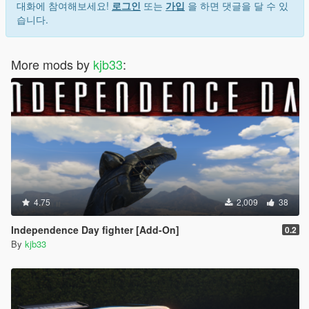
대화에 참여해보세요!
로그인
또는
가입
을 하면 댓글을 달 수 있
습니다.
More mods by
kjb33
:
4.75
2,009
38
Independence Day fighter [Add-On]
0.2
By
kjb33