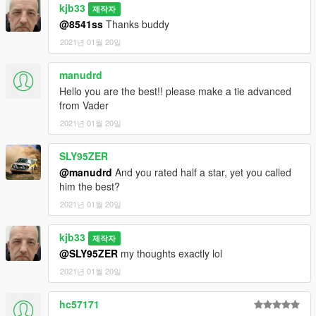
kjb33
제작자
@8541ss
Thanks buddy
2021년 01월 20일
manudrd
Hello you are the best!! please make a tie advanced
from Vader
2021년 01월 20일
SLY95ZER
@manudrd
And you rated half a star, yet you called
him the best?
2021년 01월 20일
kjb33
제작자
@SLY95ZER
my thoughts exactly lol
2021년 01월 20일
hc57171