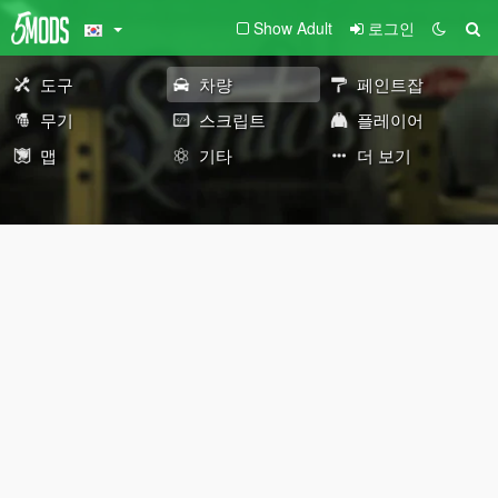
Show Adult
로그인
도구
차량
페인트잡
무기
스크립트
플레이어
맵
기타
더 보기