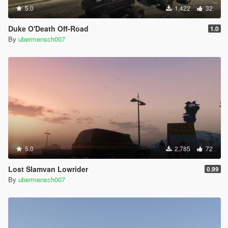
5.0
1,422
32
Duke O'Death Off-Road
1.0
By
ubermensch007
5.0
2,785
72
Lost Slamvan Lowrider
0.99
By
ubermensch007