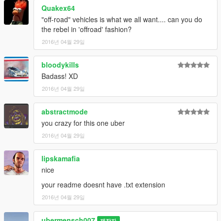
Quakex64
"off-road" vehicles is what we all want.... can you do
the rebel in 'offroad' fashion?
2016년 04월 29일
bloodykills
Badass! XD
2016년 04월 29일
abstractmode
you crazy for this one uber
2016년 04월 29일
lipskamafia
nice
your readme doesnt have .txt extension
2016년 04월 29일
ubermensch007
제작자