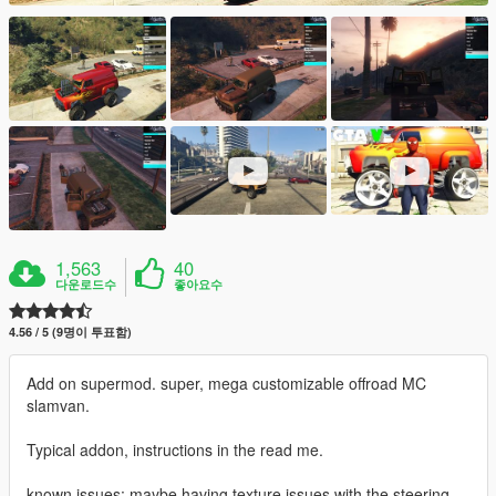
1,563
40
다운로드수
좋아요수
4.56 / 5 (9명이 투표함)
Add on supermod. super, mega customizable offroad MC
slamvan.
Typical addon, instructions in the read me.
known issues: maybe having texture issues with the steering