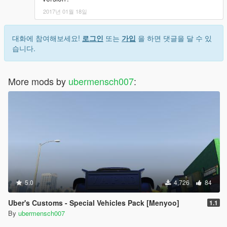
2017년 01월 18일
대화에 참여해보세요!
로그인
또는
가입
을 하면 댓글을 달 수 있
습니다.
More mods by
ubermensch007
:
5.0
4,726
84
Uber's Customs - Special Vehicles Pack [Menyoo]
1.1
By
ubermensch007