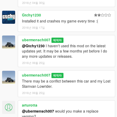
2016년 04월 30일
Gtchy1230
Installed it and crashes my game every time :(
2016년 06월 17일
ubermensch007
제작자
@Gtchy1230
I haven't used this mod on the latest
updates yet. It may be a few months yet before I do
any more updates or releases.
2016년 06월 25일
ubermensch007
제작자
There may be a conflict between this car and my Lost
Slamvan Lowrider.
2016년 06월 25일
arturotta
@ubermensch007
would you make a replace
version?