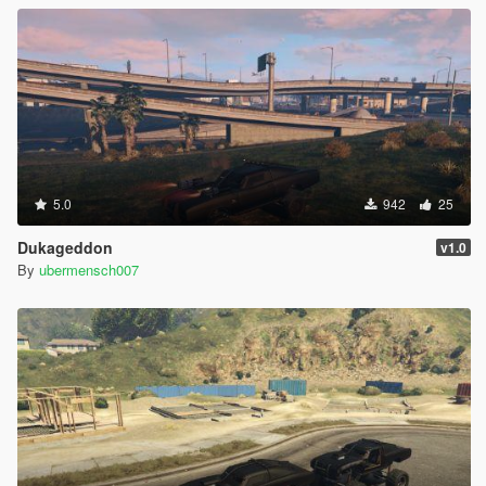
5.0
942
25
Dukageddon
v1.0
By
ubermensch007