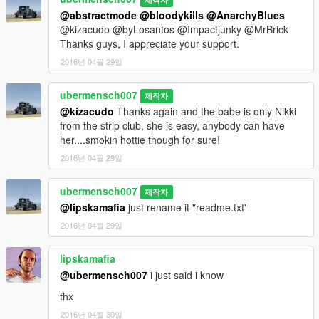
@abstractmode
@bloodykills
@AnarchyBlues
@kizacudo @byLosantos @Impactjunky @MrBrick
Thanks guys, I appreciate your support.
2016년 04월 29일
ubermensch007
제작자
@kizacudo
Thanks again and the babe is only Nikki
from the strip club, she is easy, anybody can have
her....smokin hottie though for sure!
2016년 04월 29일
ubermensch007
제작자
@lipskamafia
just rename it "readme.txt'
2016년 04월 29일
lipskamafia
@ubermensch007
i just said i know
thx
2016년 04월 30일