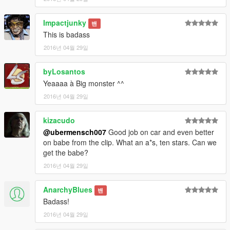
Impactjunky
밴
This is badass
2016년 04월 29일
byLosantos
Yeaaaa à Big monster ^^
2016년 04월 29일
kizacudo
@ubermensch007
Good job on car and even better
on babe from the clip. What an a*s, ten stars. Can we
get the babe?
2016년 04월 29일
AnarchyBlues
밴
Badass!
2016년 04월 29일