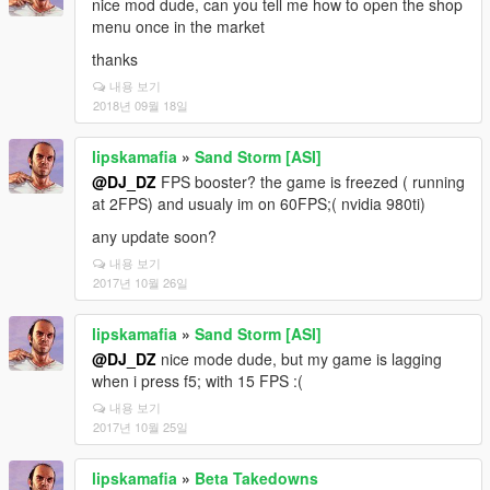
nice mod dude, can you tell me how to open the shop
menu once in the market
thanks
내용 보기
2018년 09월 18일
lipskamafia
»
Sand Storm [ASI]
@DJ_DZ
FPS booster? the game is freezed ( running
at 2FPS) and usualy im on 60FPS;( nvidia 980ti)
any update soon?
내용 보기
2017년 10월 26일
lipskamafia
»
Sand Storm [ASI]
@DJ_DZ
nice mode dude, but my game is lagging
when i press f5; with 15 FPS :(
내용 보기
2017년 10월 25일
lipskamafia
»
Beta Takedowns