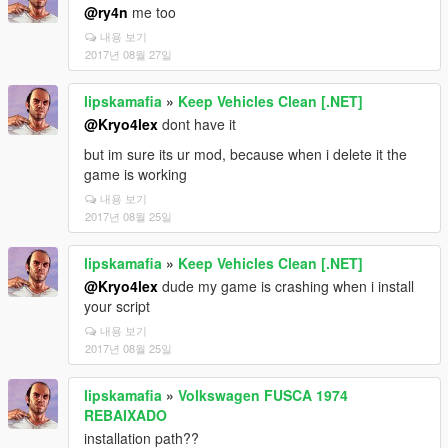
@ry4n
me too
내용 보기
2017년 08월 27일
lipskamafia
»
Keep Vehicles Clean [.NET]
@Kryo4lex
dont have it
but im sure its ur mod, because when i delete it the
game is working
내용 보기
2017년 08월 25일
lipskamafia
»
Keep Vehicles Clean [.NET]
@Kryo4lex
dude my game is crashing when i install
your script
내용 보기
2017년 08월 25일
lipskamafia
»
Volkswagen FUSCA 1974
REBAIXADO
installation path??