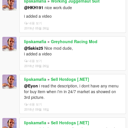
lipskamafia
»
Working Juggernaut Suit
@HKH191
nice work dude
i added a video
내용 보기
2019년 05월 26일
lipskamafia
»
Greyhound Racing Mod
@Sakis25
Nice mod dude,
i added a video
내용 보기
2018년 09월 26일
lipskamafia
»
Sell Hotdogs [.NET]
@Eyon
i read the description, i dont have any menu
for buy item when i'm in 24/7 market as showed on
3rd picture.
내용 보기
2018년 09월 18일
lipskamafia
»
Sell Hotdogs [.NET]