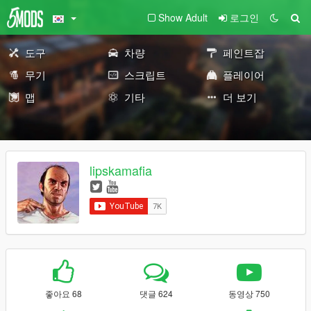
Show Adult
로그인
도구
차량
페인트잡
무기
스크립트
플레이어
맵
기타
더 보기
lipskamafia
좋아요 68
댓글 624
동영상 750