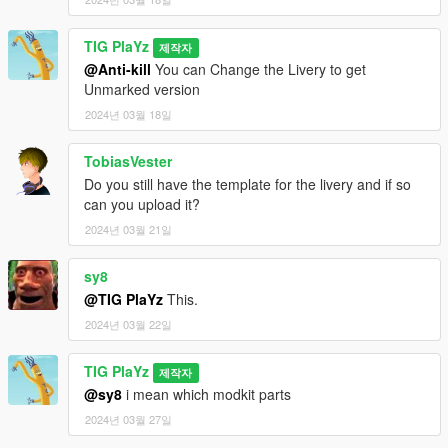
TIG PlaYz
제작자
@Anti-kill
You can Change the Livery to get
Unmarked version
2024년 03월 18일
TobiasVester
Do you still have the template for the livery and if so
can you upload it?
2024년 03월 21일
sy8
@TIG PlaYz
This.
2024년 03월 22일
TIG PlaYz
제작자
@sy8
i mean which modkit parts
2024년 03월 27일