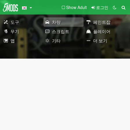
Show Adult
로그인
도구
차량
페인트잡
무기
스크립트
플레이어
맵
기타
더 보기