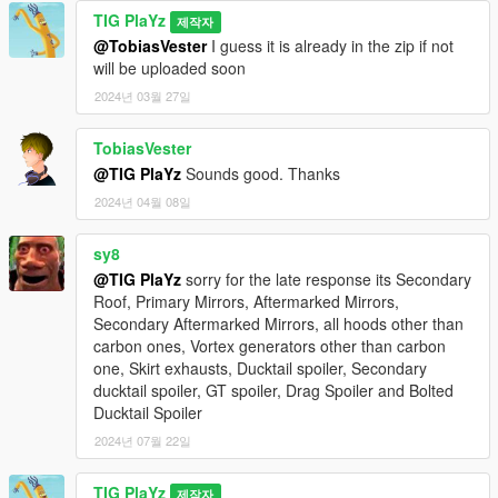
TIG PlaYz
제작자
@TobiasVester
I guess it is already in the zip if not
will be uploaded soon
2024년 03월 27일
TobiasVester
@TIG PlaYz
Sounds good. Thanks
2024년 04월 08일
sy8
@TIG PlaYz
sorry for the late response its Secondary
Roof, Primary Mirrors, Aftermarked Mirrors,
Secondary Aftermarked Mirrors, all hoods other than
carbon ones, Vortex generators other than carbon
one, Skirt exhausts, Ducktail spoiler, Secondary
ducktail spoiler, GT spoiler, Drag Spoiler and Bolted
Ducktail Spoiler
2024년 07월 22일
TIG PlaYz
제작자