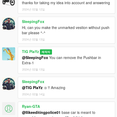
thanks for taking my idea into account and answering
2024년 02월 12일
SleepingFox
Hi, can you make the unmarked vestion without push
bar please ^-^
2024년 02월 13일
TIG PlaYz
제작자
@SleepingFox
You can remove the Pushbar in
Extra-1
2024년 02월 13일
SleepingFox
@TIG PlaYz
:o !! Amazing
2024년 02월 14일
Ryan-GTA
@Ilikeeditingpolice01
base car is meant to