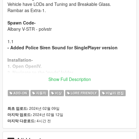
Vehicle have LODs and Tuning and Breakable Glass.
Rambar as Extra-1.
Spawn Code-
Albany V-STR - polvstr
1.1
- Added Police Siren Sound for SinglePlayer version
Installation-
1. Open OpenIV.
2. Navigate to the 'mods' folder
3. Move "polvstr" folder to mods/update/x64/dlcpacks
Show Full Description
4. Open "dlclist.xml" (update/update.rpf/common/data)
5. Add the following line to the bottom: dlcpacks:/polvstr/
ADD-ON
자동차
비상
LORE FRIENDLY
바닐라 편집
All Done Enjoy
2024년 02월 09일
최초 업로드:
2024년 02월 12일
마지막 업로드:
Credits-
4시간 전
마지막 다운로드:
Rockstar Games - Vehicle Model
Terms and Conditions