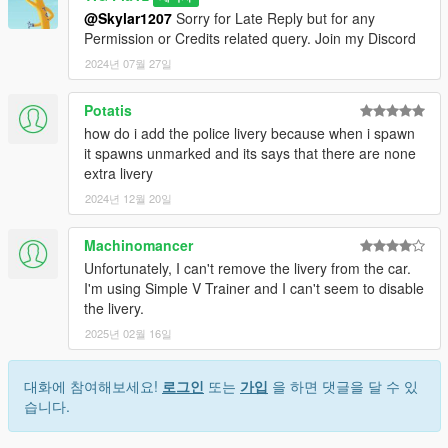
@Skylar1207
Sorry for Late Reply but for any
Permission or Credits related query. Join my Discord
2024년 07월 27일
Potatis
how do i add the police livery because when i spawn
it spawns unmarked and its says that there are none
extra livery
2024년 12월 20일
Machinomancer
Unfortunately, I can't remove the livery from the car.
I'm using Simple V Trainer and I can't seem to disable
the livery.
2025년 02월 16일
대화에 참여해보세요!
로그인
또는
가입
을 하면 댓글을 달 수 있
습니다.