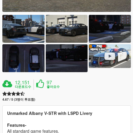
12,151
97
다운로드수
좋아요수
4.67 / 5 (3명이 투표함)
Unmarked Albany V-STR with LSPD Livery
Features-
All standard game features.