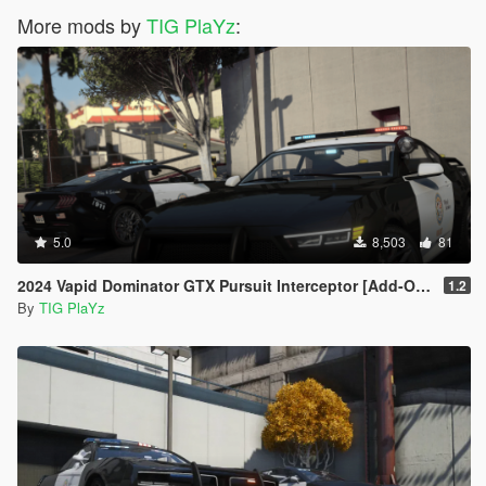
More mods by
TIG PlaYz
:
5.0
8,503
81
2024 Vapid Dominator GTX Pursuit Interceptor [Add-On / FiveM | Tuning | LODs]
1.2
By
TIG PlaYz