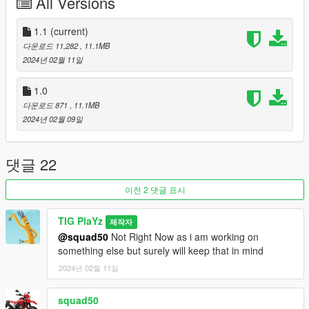
All Versions
1. You're not allowed to re-upload without author's
permission.
2. You're not allowed to rip, edit model without my
1.1
(current)
permission.
다운로드 11,282
, 11.1MB
2024년 02월 11일
Notes:
If Your Game Crashes Try adding GameConfig File
1.0
Template is Included in the Zip itself
다운로드 871
, 11.1MB
Please report any bugs in the comments
2024년 02월 09일
Contact Details
Discord
댓글 22
이전 2 댓글 표시
TIG PlaYz
제작자
@squad50
Not Right Now as i am working on
something else but surely will keep that in mind
2024년 02월 11일
squad50