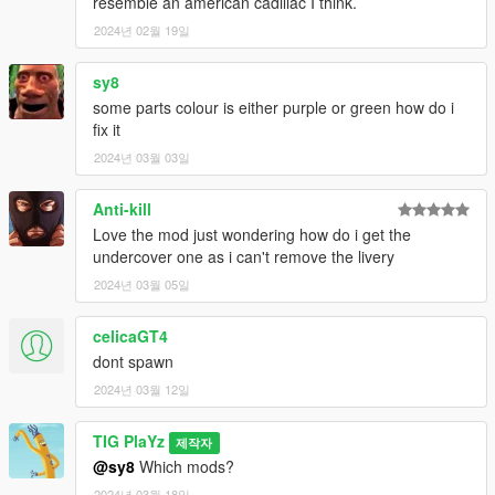
resemble an american cadillac I think.
2024년 02월 19일
sy8
some parts colour is either purple or green how do i
fix it
2024년 03월 03일
Anti-kill
Love the mod just wondering how do i get the
undercover one as i can't remove the livery
2024년 03월 05일
celicaGT4
dont spawn
2024년 03월 12일
TIG PlaYz
제작자
@sy8
Which mods?
2024년 03월 18일