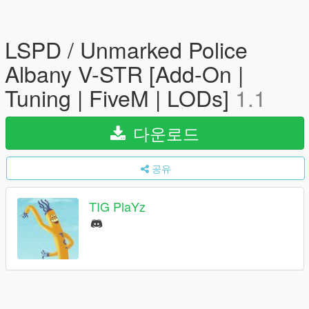
LSPD / Unmarked Police
Albany V-STR [Add-On |
Tuning | FiveM | LODs]
1.1
다운로드
공유
TIG PlaYz