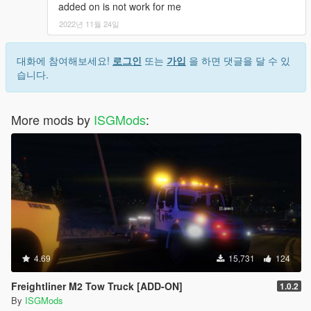
added on is not work for me
2022년 11월 24일
대화에 참여해보세요!
로그인
또는
가입
을 하면 댓글을 달 수 있
습니다.
More mods by
ISGMods
:
4.69
15,731
124
Freightliner M2 Tow Truck [ADD-ON]
1.0.2
By
ISGMods