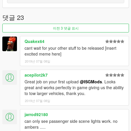
댓글 23
이전 3 댓글 표시
Quakex64
cant wait for your other stuff to be released [insert
excited meme here]
2019년 07월 08일
acepilot2k7
Great job on your first upload
@ISGMods
. Looks
great and works perfectly in game giving us the ability
to tow larger vehicles, thank you.
2019년 07월 08일
jarrod92180
can only see passenger side scene lights work. no
ambers .....