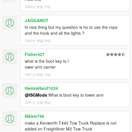
2020년 02월 10일
JAGGANOT
hi nice thing but my question is ho to use the rope
and the hook and all the lights ?
2020년 08월 09일
Fisher427
what is the boot key to l
ower arm carrier
2021년 03월 15일
HamzaHanif1024
@ISGMods
What is boot key to lower arm
2021년 12월 06일
Nikkie756
make a Kenworth T440 Tow Truck Replace is not
added on Freightliner M2 Tow Truck