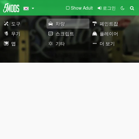
Show Adult
로그인
도구
차량
페인트잡
무기
스크립트
플레이어
맵
기타
더 보기