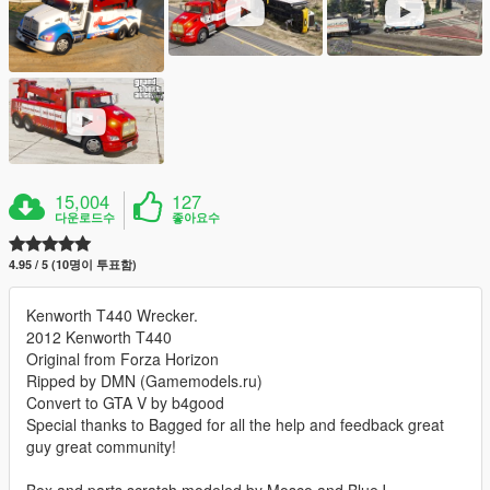
15,004
127
다운로드수
좋아요수
4.95 / 5 (10명이 투표함)
Kenworth T440 Wrecker.
2012 Kenworth T440
Original from Forza Horizon
Ripped by DMN (Gamemodels.ru)
Convert to GTA V by b4good
Special thanks to Bagged for all the help and feedback great
guy great community!