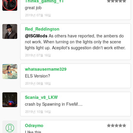
Thinks_gaming_YT
great job
2019년 07월 16일
Red_Reddington
@ISGMods
As others have reported, the ambers do
not work. When turning on the lights only the scene
lights light up. Acepilot's suggestion didn't work either.
2019년 07월 16일
whatsausername329
ELS Version?
2019년 08월 18일
Scania_v8_LKW
crash by Spawning in FiveM....
2019년 10월 14일
Odraymo
I like this