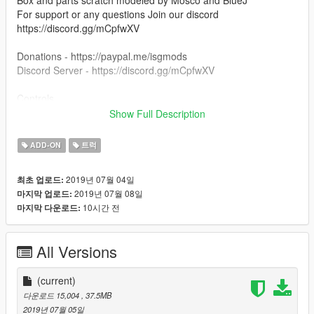
Box and parts scratch modeled by Mosco and BlueJ
For support or any questions Join our discord
https://discord.gg/mCpfwXV
Donations - https://paypal.me/isgmods
Discord Server - https://discord.gg/mCpfwXV
Controls
Toggle boot to lower arm carrier
Show Full Description
Use 8 and 5 to control boom
ADD-ON
트럭
Known Issues
Collisons still need adjusted. To come in future update (nothing
2019년 07월 04일
최초 업로드:
that impairs ability to use vehicle.
2019년 07월 08일
마지막 업로드:
10시간 전
마지막 다운로드:
DO NOT REUPLOAD TO ANY OTHER SITE THEN THIS SITE.
THANK YOU.
All Versions
(current)
다운로드 15,004
, 37.5MB
2019년 07월 05일