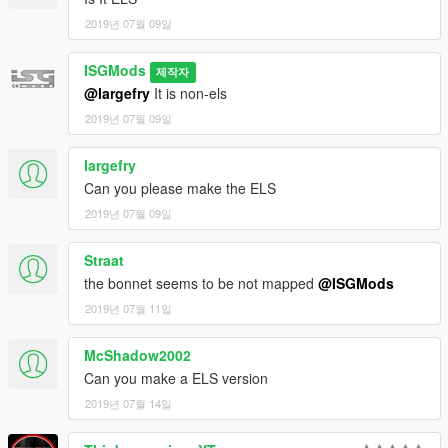
2019년 07월 09일
ISGMods
제작자
@largefry
It is non-els
2019년 07월 09일
largefry
Can you please make the ELS
2019년 07월 09일
Straat
the bonnet seems to be not mapped
@ISGMods
2019년 07월 11일
McShadow2002
Can you make a ELS version
2019년 07월 14일