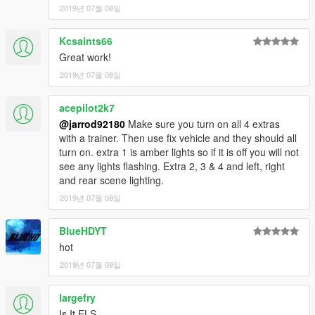
2019년 07월 08일
Kcsaints66
Great work!
2019년 07월 08일
acepilot2k7
@jarrod92180
Make sure you turn on all 4 extras
with a trainer. Then use fix vehicle and they should all
turn on. extra 1 is amber lights so if it is off you will not
see any lights flashing. Extra 2, 3 & 4 and left, right
and rear scene lighting.
2019년 07월 08일
BlueHDYT
hot
2019년 07월 09일
largefry
Is It ELS