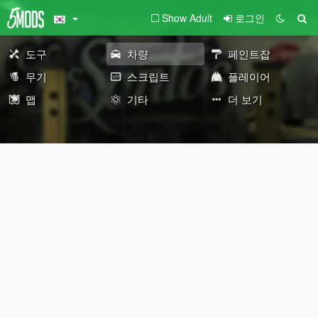
Show Adult
로그인
도구
차량
페인트잡
무기
스크립트
플레이어
맵
기타
더 보기