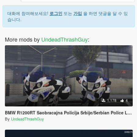
대화에 참여해보세요!
로그인
또는
가입
을 하면 댓글을 달 수 있
습니다.
More mods by
UndeadThrashGuy
:
1,178
4
BMW R1200RT Saobracajna Policija Srbije/Serbian Police Livery [ELS]
By
UndeadThrashGuy