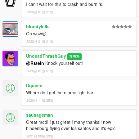
Inquiry: cremefraicher@hotmail.com
I can't wait for this to crash and burn /s
2020년 01월 01일
bloodykills
Oh wow😃
2020년 01월 01일
UndeadThrashGuy
제작자
@Rstein
Knock yourself out!
2020년 01월 01일
Dqueen
Where do I get the nforce light bar
2020년 11월 25일
sausageman
Great mod!!! just great!! many thanks!! now
hindenburg flying over los santos and it's epic!
2021년 09월 29일