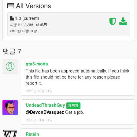
Addon:
All Versions
Copy 'hindenburg' from the 'Addon' folder to
'GTAV/(mods)/update/x64/dlcpacks'.
1.0
(current)
Open OpenIV and go to
다운로드 2,280
, 16.8MB
'GTAV/(mods)/update/update.rpf/common/data' and edit
2019년 12월 31일
'dlclist.xml'. Add this line of code: 'dlcpacks:/hindenburg/'
without ''.
You're all set! Enjoy!
댓글 7
gta5-mods
Replace:
This file has been approved automatically. If you think
Open OpenIV and copy all the .yft & .ytd files from
this file should not be here for any reason please
'Replace' to
report it.
'GTAV/(mods)/update/x64/dlcpacks/patchday20ng/dlc.rpf
2019년 12월 31일
/x64/levels/gta5/vehicles.rpf'.
You're all set! Enjoy!
UndeadThrashGuy
제작자
@DevonDVasquez
Get a job.
Credits:
2020년 01월 01일
Just me this time! UndeadThrashGuy/CremeFraicher
Rstein