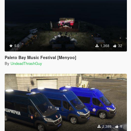
5.0
1,368
32
Paleto Bay Music Festival [Menyoo]
By
UndeadThrashGuy
2,389
9