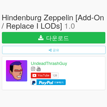
Hindenburg Zeppelin [Add-On
/ Replace I LODs]
1.0
다운로드
공유
UndeadThrashGuy
기부하기