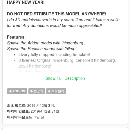
HAPPY NEW YEAR!
DO NOT REDISTRIBUTE THIS MODEL ANYWHERE!
I do 3D models/converts in my spare time and it takes a while
for free! Any donations would be much appreciated!
Features:
Spawn the Addon model with 'hindenburg'.
Spawn the Replace model with 'blimp'.
Livery fully mapped including template!
3 liveries: Original hindenburg, censored hindenburg,
2020 hindenburg!
Working flaps/rudders!
Custom explosion model!
Show Full Description
You're able to walk on top!
Working LODs!
ADD-ON
항공기
프로펠러
Working lights!
Working collision!
2019년 12월 31일
최초 업로드:
Functional interior!
2019년 12월 31일
마지막 업로드:
1일 전
마지막 다운로드:
Installation: