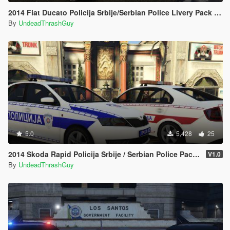
2014 Fiat Ducato Policija Srbije/Serbian Police Livery Pack [ELS]
By
UndeadThrashGuy
5.0
5,428
25
2014 Skoda Rapid Policija Srbije / Serbian Police Pack Marked / Unmarked [ ELS | Non-ELS | Replace | Template | 4K ]
V1.0
By
UndeadThrashGuy