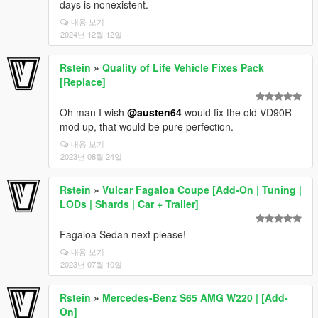
days is nonexistent.
내용 보기
2024년 12월 12일
Rstein
»
Quality of Life Vehicle Fixes Pack
[Replace]
Oh man I wish
@austen64
would fix the old VD90R
mod up, that would be pure perfection.
내용 보기
2023년 08월 24일
Rstein
»
Vulcar Fagaloa Coupe [Add-On | Tuning |
LODs | Shards | Car + Trailer]
Fagaloa Sedan next please!
내용 보기
2023년 07월 10일
Rstein
»
Mercedes-Benz S65 AMG W220 | [Add-
On]