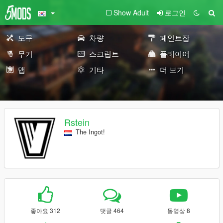
Show Adult
로그인
도구
차량
페인트잡
무기
스크립트
플레이어
맵
기타
더 보기
Rstein
The Ingot!
좋아요 312
댓글 464
동영상 8