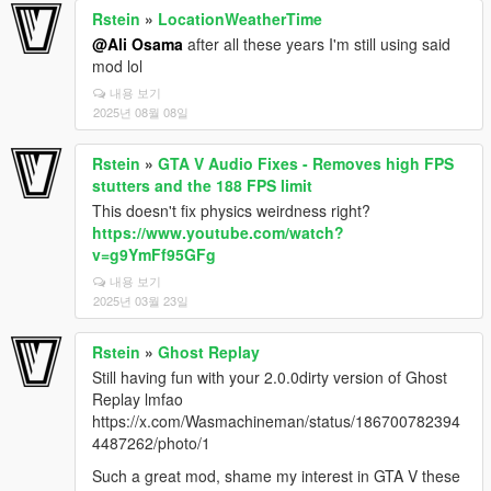
Rstein
»
LocationWeatherTime
@Ali Osama
after all these years I'm still using said
mod lol
내용 보기
2025년 08월 08일
Rstein
»
GTA V Audio Fixes - Removes high FPS
stutters and the 188 FPS limit
This doesn't fix physics weirdness right?
https://www.youtube.com/watch?
v=g9YmFf95GFg
내용 보기
2025년 03월 23일
Rstein
»
Ghost Replay
Still having fun with your 2.0.0dirty version of Ghost
Replay lmfao
https://x.com/Wasmachineman/status/186700782394
4487262/photo/1
Such a great mod, shame my interest in GTA V these