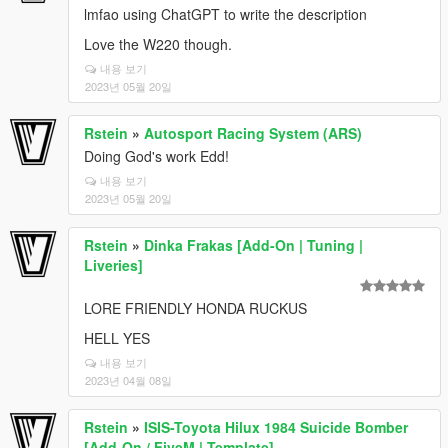
lmfao using ChatGPT to write the description
Love the W220 though.
내용 보기
2023년 05월 20일
Rstein
»
Autosport Racing System (ARS)
Doing God's work Edd!
내용 보기
2023년 05월 20일
Rstein
»
Dinka Frakas [Add-On | Tuning |
Liveries]
LORE FRIENDLY HONDA RUCKUS
HELL YES
내용 보기
2023년 04월 08일
Rstein
»
ISIS-Toyota Hilux 1984 Suicide Bomber
[Add-On / FiveM | Template]