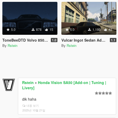
5.0
878
15
5.0
1,193
42
ToneBeeDTD Volvo 850 (T-5)R mod tweaks
Vulcar Ingot Sedan Addon Version
1.0
1.1
By
Rstein
By
Rstein
Rstein
»
Honda Vision SA50 [Add-on | Tuning |
Livery]
dik haha
내용 보기
2025년 10월 21일