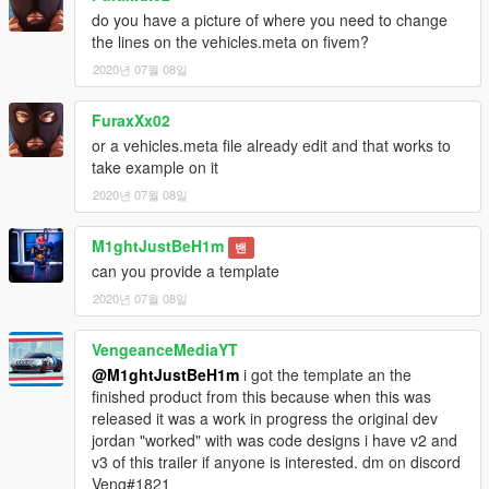
do you have a picture of where you need to change
the lines on the vehicles.meta on fivem?
2020년 07월 08일
FuraxXx02
or a vehicles.meta file already edit and that works to
take example on it
2020년 07월 08일
M1ghtJustBeH1m
밴
can you provide a template
2020년 07월 08일
VengeanceMediaYT
@M1ghtJustBeH1m
i got the template an the
finished product from this because when this was
released it was a work in progress the original dev
jordan "worked" with was code designs i have v2 and
v3 of this trailer if anyone is interested. dm on discord
Veng#1821