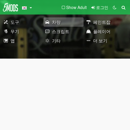
Show Adult
로그인
도구
차량
페인트잡
무기
스크립트
플레이어
맵
기타
더 보기