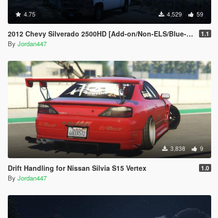
4.75
4,529
59
2012 Chevy Silverado 2500HD [Add-on/Non-ELS/Blue-Lights]
1.1
By
Jordan447
3,838
9
Drift Handling for Nissan Silvia S15 Vertex
1.0
By
Jordan447