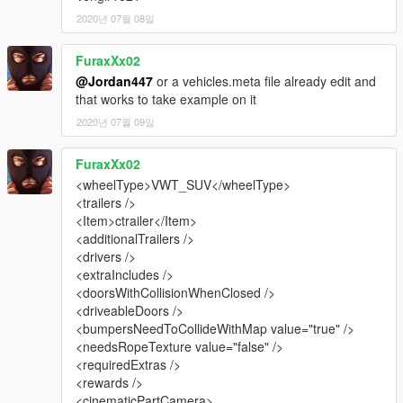
2020년 07월 08일
FuraxXx02
@Jordan447
or a vehicles.meta file already edit and
that works to take example on it
2020년 07월 09일
FuraxXx02
<wheelType>VWT_SUV</wheelType>
<trailers />
<Item>ctrailer</Item>
<additionalTrailers />
<drivers />
<extraIncludes />
<doorsWithCollisionWhenClosed />
<driveableDoors />
<bumpersNeedToCollideWithMap value="true" />
<needsRopeTexture value="false" />
<requiredExtras />
<rewards />
<cinematicPartCamera>