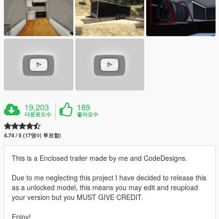
19,203
189
다운로드수
좋아요수
4.74 / 5 (17명이 투표함)
This is a Enclosed trailer made by me and CodeDesigns.
Due to me neglecting this project I have decided to release this
as a unlocked model, this means you may edit and reupload
your version but you MUST GIVE CREDIT.
Enjoy!