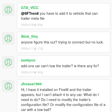
GTA_VICC
@SFTron8
you have to add it to vehicle that can
trailer meta file
2023년 05월 03일
Siick_fitty
anyone figure this out? trying to connect but no luck.
2023년 11월 17일
zumiyoo
add-ons car can't tow the trailer? is there any fix?
2025년 01월 04일
Jhosua1994
Hi, I have it installed on FiveM and the trailer
appears, but I can't attach it to any car. What do I
need to do? Do I need to modify the trailer's
configuration file? Or modify the configuration file of a
car with a tow ball?