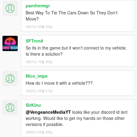
panthermgr
Best Way To Tie The Cars Down So They Don't
Move?
2021년 03월 23일
SFTron8
So its in the game but it won't connect to my vehicle.
Is there a solution?
2021년 10월 20일
Nico_impe
How do I move it with a vehicle???
2022년 03월 21일
SirKinu
@VengeanceMediaYT
looks like your discord id isnt
working. Would like to get my hands on those other
versions if possible.
2022년 04월 28일