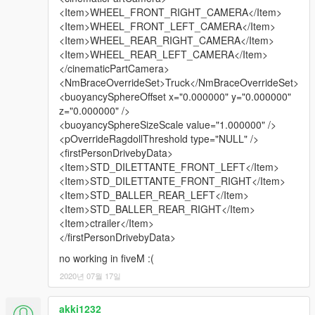
<Item>WHEEL_FRONT_RIGHT_CAMERA</Item>
<Item>WHEEL_FRONT_LEFT_CAMERA</Item>
<Item>WHEEL_REAR_RIGHT_CAMERA</Item>
<Item>WHEEL_REAR_LEFT_CAMERA</Item>
</cinematicPartCamera>
<NmBraceOverrideSet>Truck</NmBraceOverrideSet>
<buoyancySphereOffset x="0.000000" y="0.000000"
z="0.000000" />
<buoyancySphereSizeScale value="1.000000" />
<pOverrideRagdollThreshold type="NULL" />
<firstPersonDrivebyData>
<Item>STD_DILETTANTE_FRONT_LEFT</Item>
<Item>STD_DILETTANTE_FRONT_RIGHT</Item>
<Item>STD_BALLER_REAR_LEFT</Item>
<Item>STD_BALLER_REAR_RIGHT</Item>
<Item>ctrailer</Item>
</firstPersonDrivebyData>
no working in fiveM :(
2020년 07월 17일
akki1232