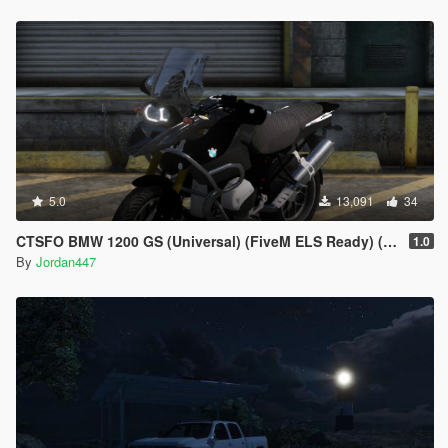
5.0
13,091
34
CTSFO BMW 1200 GS (Universal) (FiveM ELS Ready) (FiveM Ready) (Add-on)
1.0
By
Jordan447