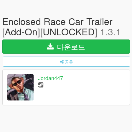
Enclosed Race Car Trailer
[Add-On][UNLOCKED]
1.3.1
다운로드
공유
Jordan447