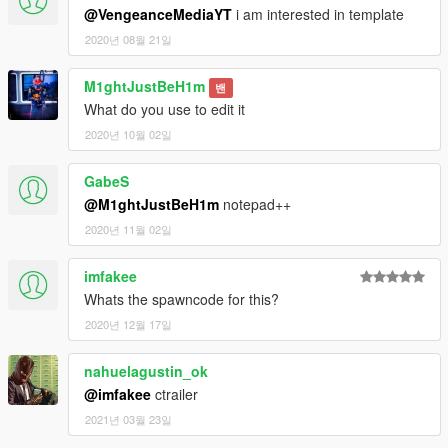
@VengeanceMediaYT
i am interested in template
2020년 08월 21일
M1ghtJustBeH1m
밴
What do you use to edit it
2020년 10월 02일
GabeS
@M1ghtJustBeH1m
notepad++
2020년 11월 02일
imfakee
Whats the spawncode for this?
2020년 12월 17일
nahuelagustin_ok
@imfakee
ctrailer
2021년 03월 23일