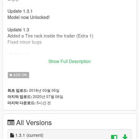
Update 1.3.1
Model now Unlocked!
Update 1.3
Added a Tire rack inside the trailer (Extra 1)
Fixed minor bugs
Update 1.2
Show Full Description
-Livery Support
-Fully working doors.
ADD-ON
2018년 03월 05일
최초 업로드:
2020년 07월 06일
마지막 업로드:
5시간 전
마지막 다운로드:
All Versions
1.3.1
(current)