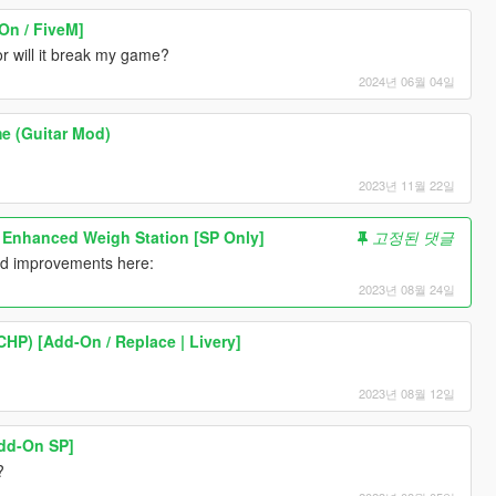
-On / FiveM]
or will it break my game?
2024년 06월 04일
e (Guitar Mod)
2023년 11월 22일
nhanced Weigh Station [SP Only]
고정된 댓글
and improvements here:
2023년 08월 24일
HP) [Add-On / Replace | Livery]
2023년 08월 12일
dd-On SP]
?