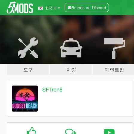
5mods on Discord
한국어
도구
차량
페인트잡
SFTron8