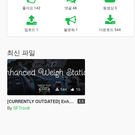
좋아요 142
댓글 48
동영상 0
업로드 1
팔로워 1
다운로드 544
최신 파일
544
10
[CURRENTLY OUTDATED] Enhanced Weigh Station [SP Only]
1.1
By
SFTron8