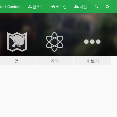
dult
Content
업로드
로그인
가입
맵
기타
더 보기