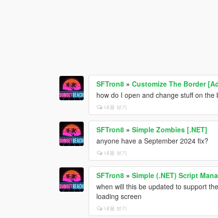
SFTron8
»
Customize The Border [Ad
how do I open and change stuff on the
내용 보기
SFTron8
»
Simple Zombies [.NET]
anyone have a September 2024 fix?
내용 보기
SFTron8
»
Simple (.NET) Script Man
when will this be updated to support th
loading screen
내용 보기