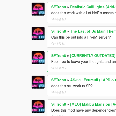
SFTron8
»
Realistic CaliLights [Add
does this work with all of NVE's assets 
내용 보기
SFTron8
»
The Last of Us Main Them
Can this be put into a FiveM server?
내용 보기
SFTron8
»
[CURRENTLY OUTDATED] E
Feel free to leave your thoughts and 
내용 보기
SFTron8
»
AS-350 Ecureuil (LAPD & C
does this still work in SP?
내용 보기
SFTron8
»
[MLO] Malibu Mansion [A
Does this mod have any dependencies