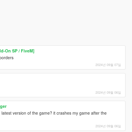
d-On SP / FiveM]
 borders
2024년 09월 07일
2024년 09월 06일
ager
e latest version of the game? it crashes my game after the
2024년 09월 06일