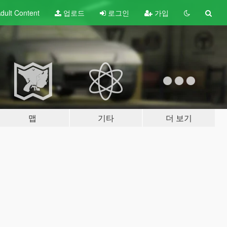
dult
Content
업로드
로그인
가입
맵
기타
더 보기