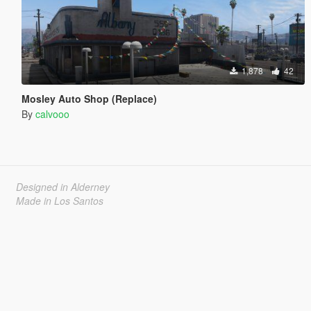
1,878
42
Mosley Auto Shop (Replace)
By
calvooo
Designed in Alderney
Made in Los Santos