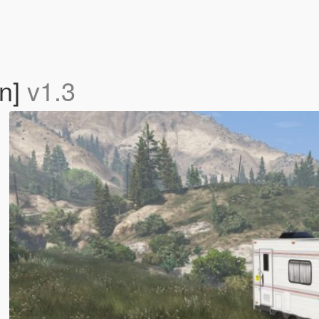
On]
v1.3