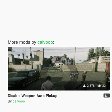
More mods by
calvooo
:
2,878
32
Disable Weapon Auto Pickup
1.1
By
calvooo