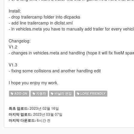
Install:
- drop trailercamp folder into dlcpacks
- add line trailercamp in dlclist.xml
- in vehicles.meta you have to manually add trailer for every vehicl
Changelog:
V1.2
- changes in vehicles.meta and handling (hope it will fix fiveM sp
V1.3
- fixing some collisions and another handling edit
I hope you enjoy my work.
ADD-ON
자동차
바닐라 편집
LORE FRIENDLY
2023년 02월 16일
최초 업로드:
2023년 03월 07일
마지막 업로드:
6시간 전
마지막 다운로드: