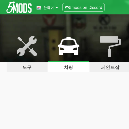
5mods on Discord
한국어
도구
차량
페인트잡