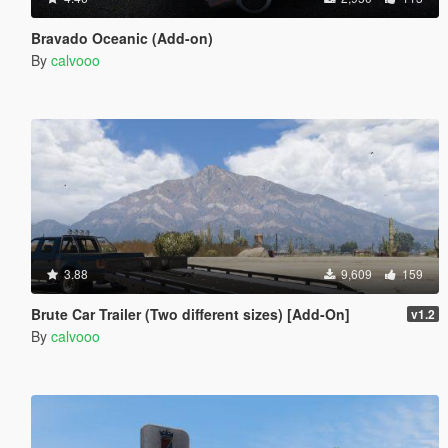
Bravado Oceanic (Add-on)
By
calvooo
3.88
9,609
159
Brute Car Trailer (Two different sizes) [Add-On]
v1.2
By
calvooo