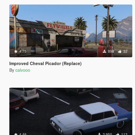
4.75
898
32
Improved Cheval Picador (Replace)
By
calvooo
4.46
2,950
113