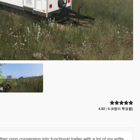
4.92 / 5 (6명이 투표함)
ther prop conversion into functional trailer with a lot of my edits.