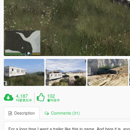
4,187
102
다운로드수
좋아요수
Description
Comments (31)
For a long time I want a trailer like this in game. And here it is, ano