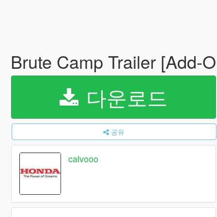
Brute Camp Trailer [Add-
다운로드
공유
calvooo