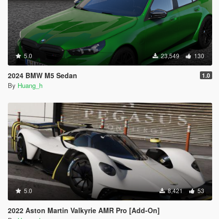
5.0
23,549
130
2024 BMW M5 Sedan
1.0
By
Huang_h
5.0
8,421
53
2022 Aston Martin Valkyrie AMR Pro [Add-On]