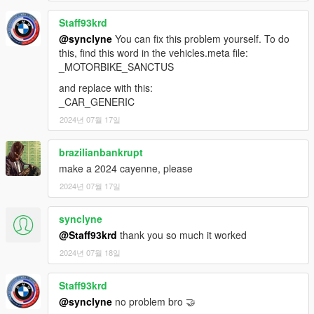
内部颜色=皮革颜色
Staff93krd
@synclyne
You can fix this problem yourself. To do
-------------------------------------------------------
this, find this word in the vehicles.meta file:
_MOTORBIKE_SANCTUS
and replace with this:
_CAR_GENERIC
2024년 07월 17일
brazilianbankrupt
make a 2024 cayenne, please
2024년 07월 17일
synclyne
@Staff93krd
thank you so much it worked
2024년 07월 18일
Staff93krd
@synclyne
no problem bro 🤝