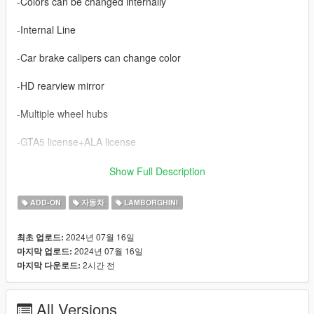
-Colors can be changed internally
-Internal Line
-Car brake calipers can change color
-HD rearview mirror
-Multiple wheel hubs
-GTA5 license+ALA license
-Correct turn signal lights, reverse lights, and other light
Show Full Description
functions
ADD-ON
자동차
LAMBORGHINI
-Correct body type
2024년 07월 16일
최초 업로드:
-The correct car trunk
2024년 07월 16일
마지막 업로드:
2시간 전
마지막 다운로드:
-Accurate exterior lights
-Accurately operate the steering wheel
All Versions