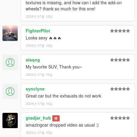
textures is missing, and how can i add the add-on
-多个轮毂
wheels? thank so much for this one!
2024년 07월 16일
-gta5牌照+ALA牌照
FighterPilot
-正确的转向信号灯、倒车灯和其他车灯功能
Looks sexy 🔥🔥🔥
-正确的车身类型
2024년 07월 16일
-正确的汽车行李箱
sisqog
My favorite SUV, Thank you~
-精确的车外灯
2024년 07월 16일
-准确的操作方向盘
synclyne
-真实的方向盘角度
Great car but the exhausts do not work
2024년 07월 16일
原色=车身颜色
gtadjar_hub
次要颜色=缝线颜色
밴
amazingcar dropped video as usual :)
轮毂颜色=卡钳颜色
2024년 07월 16일