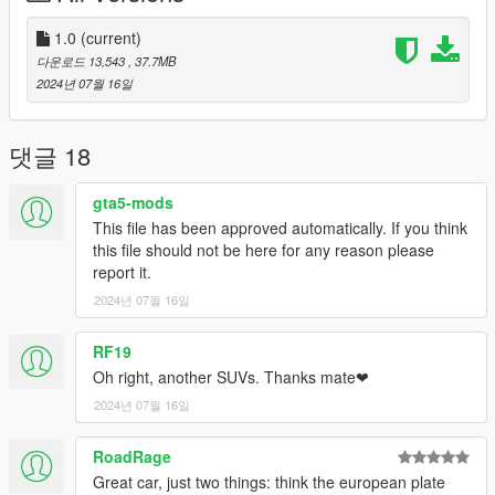
-Real steering wheel angle
1.0
(current)
Original color=body color
다운로드 13,543
, 37.7MB
2024년 07월 16일
Secondary color=suture color
Wheel color=caliper color
댓글 18
Internal color=Leather color
gta5-mods
This file has been approved automatically. If you think
-------------------------------------------------------
this file should not be here for any reason please
-模型来自于CSR2
report it.
2024년 07월 16일
-完全工作的仪表板（一切正常）HD
-内部可以更改颜色
RF19
Oh right, another SUVs. Thanks mate❤
-内线
2024년 07월 16일
-汽车制动卡钳可以变色
RoadRage
-HD后视镜
Great car, just two things: think the european plate