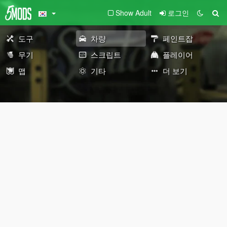
Show Adult
로그인
도구
차량
페인트잡
무기
스크립트
플레이어
맵
기타
더 보기