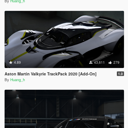
By
Huang_h
4.89
43,611
279
Aston Martin Valkyrie TrackPack 2020 [Add-On]
1.0
By
Huang_h