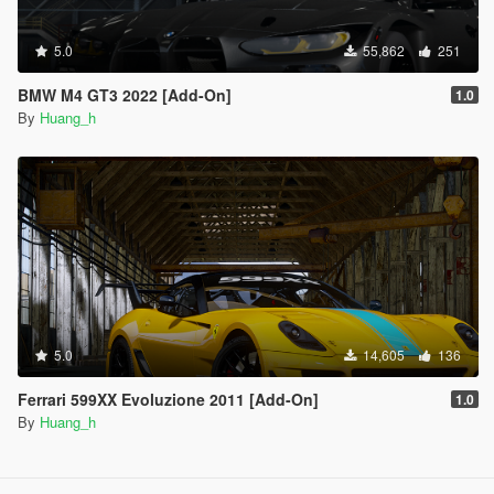
5.0
55,862
251
BMW M4 GT3 2022 [Add-On]
1.0
By
Huang_h
5.0
14,605
136
Ferrari 599XX Evoluzione 2011 [Add-On]
1.0
By
Huang_h