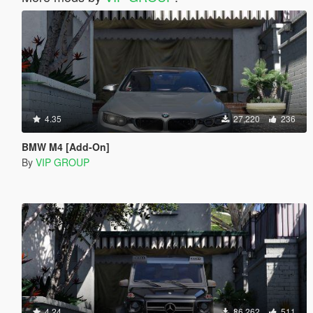
4.35
27,220
236
BMW M4 [Add-On]
By
VIP GROUP
4.24
86,262
511