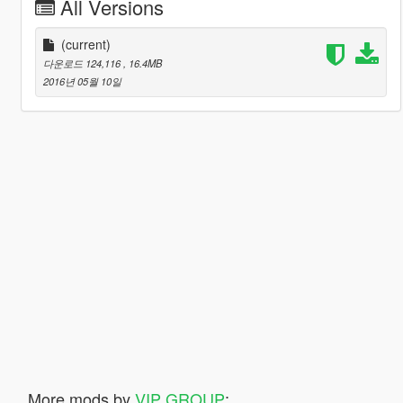
All Versions
(current)
다운로드 124,116
, 16.4MB
2016년 05월 10일
More mods by
VIP GROUP
: