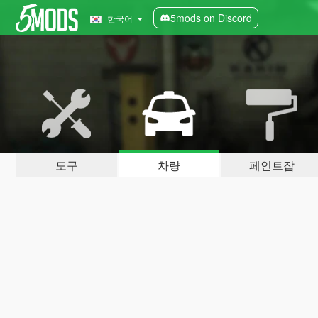
5mods on Discord
한국어
도구
차량
페인트잡