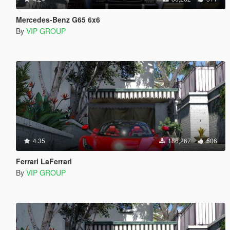
Mercedes-Benz G65 6x6
By
VIP GROUP
4.35
186,267
506
Ferrari LaFerrari
By
VIP GROUP