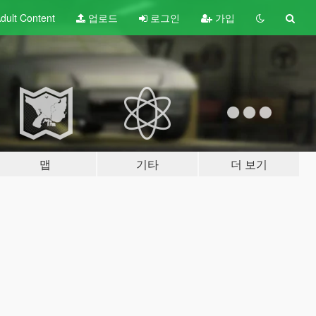
dult
Content
업로드
로그인
가입
맵
기타
더 보기