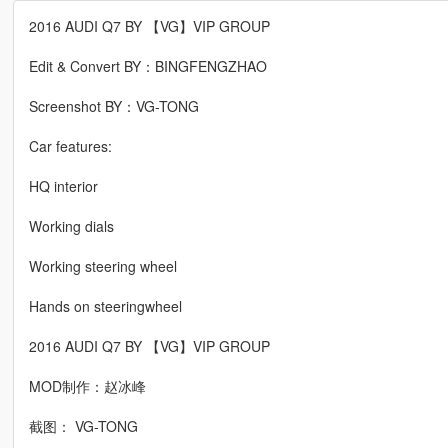
2016 AUDI Q7 BY 【VG】VIP GROUP
Edit & Convert BY：BINGFENGZHAO
Screenshot BY：VG-TONG
Car features:
HQ interior
Working dials
Working steering wheel
Hands on steeringwheel
2016 AUDI Q7 BY 【VG】VIP GROUP
MOD制作：赵冰峰
截图： VG-TONG