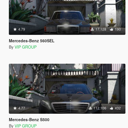
4.79
17,128
190
Mercedes-Benz 560SEL
By
VIP GROUP
4.77
112,106
432
Mercedes-Benz S500
By
VIP GROUP