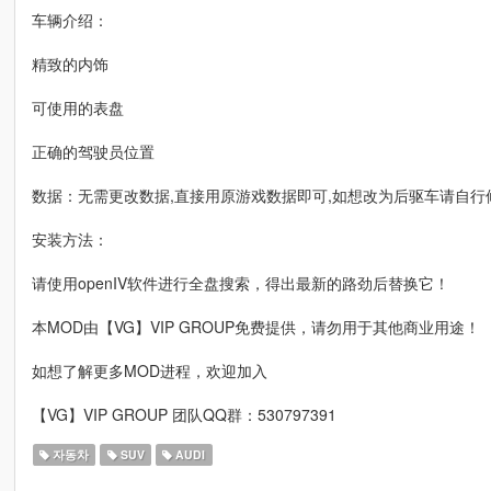
车辆介绍：
精致的内饰
可使用的表盘
正确的驾驶员位置
数据：无需更改数据,直接用原游戏数据即可,如想改为后驱车请自行
安装方法：
请使用openIV软件进行全盘搜索，得出最新的路劲后替换它！
本MOD由【VG】VIP GROUP免费提供，请勿用于其他商业用途！
如想了解更多MOD进程，欢迎加入
【VG】VIP GROUP 团队QQ群：530797391
자동차
SUV
AUDI