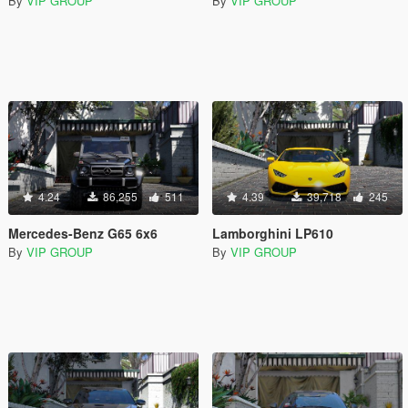
By
VIP GROUP
By
VIP GROUP
4.24
86,255
511
4.39
39,718
245
Mercedes-Benz G65 6x6
Lamborghini LP610
By
VIP GROUP
By
VIP GROUP