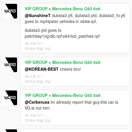
VIP GROUP
»
Mercedes-Benz G65 6x6
@SunshineT
dubsta3.yft, dubsta3.ytd, dubsta3_hi.yft
goes to mphipster vehicles in x64w.rpf,
dubsta3.ytd goes to
patchday1ng\dlc.rpf\x64\txd_patches.rpf
내용 보기
2016년 05월 19일
VIP GROUP
»
Mercedes-Benz G65 6x6
@KOREAN-BEST
cheers bro!
내용 보기
2016년 05월 13일
VIP GROUP
»
Mercedes-Benz G65 6x6
@Cerberuss
im allready report that guy.this car is
VG.is not him.
내용 보기
2016년 05월 12일