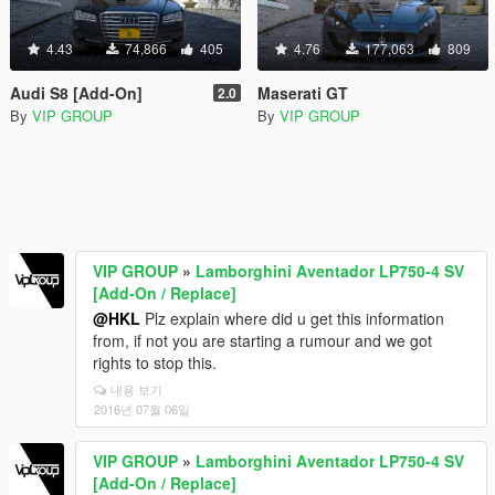
4.43
74,866
405
4.76
177,063
809
Audi S8 [Add-On]
Maserati GT
2.0
By
VIP GROUP
By
VIP GROUP
VIP GROUP
»
Lamborghini Aventador LP750-4 SV
[Add-On / Replace]
@HKL
Plz explain where did u get this information
from, if not you are starting a rumour and we got
rights to stop this.
내용 보기
2016년 07월 06일
VIP GROUP
»
Lamborghini Aventador LP750-4 SV
[Add-On / Replace]