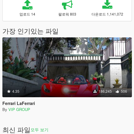
업로드 14
팔로워 803
다운로드 1,141,072
가장 인기있는 파일
4.35
186,245
506
Ferrari LaFerrari
By
VIP GROUP
최신 파일
모두 보기