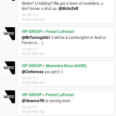
Stolen? U kidding? We got a team of modellers, u
don't know, u shut up.
@Sh3nZeR
내용 보기
2016년 07월 02일
VIP GROUP
»
Ferrari LaFerrari
@MrTuning2001
it will be a Lamborghini or Audi or
Ferrari or... :)
내용 보기
2016년 05월 19일
VIP GROUP
»
Mercedes-Benz 560SEL
@Cerberuss
you get it :)
내용 보기
2016년 05월 19일
VIP GROUP
»
Ferrari LaFerrari
@VaranoxYG
is coming soon.
내용 보기
2016년 05월 19일