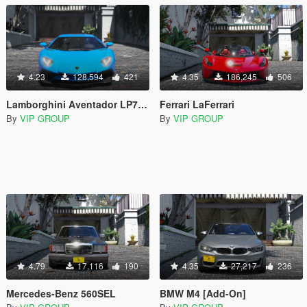
4.23
128,594
421
4.35
186,245
506
Lamborghini Aventador LP750-4 SV [Add-On / Replace]
Ferrari LaFerrari
By
VIP GROUP
By
VIP GROUP
4.79
17,116
190
4.35
27,217
236
Mercedes-Benz 560SEL
BMW M4 [Add-On]