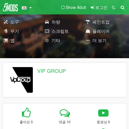
Show Adult
로그인
도구
차량
페인트잡
무기
스크립트
플레이어
맵
기타
더 보기
VIP GROUP
좋아요 0
댓글 10
동영상 0