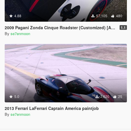
4.88
57,105
480
2009 Pagani Zonda Cinque Roadster (Customized) [Add-On | Wipers]
1.1
By
se7enmoon
5.0
3,620
25
2013 Ferrari LaFerrari Captain America paintjob
By
se7enmoon