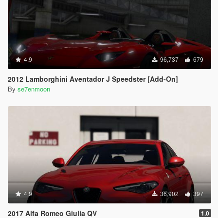
4.9
96,737
679
2012 Lamborghini Aventador J Speedster [Add-On]
By
se7enmoon
4.9
36,902
397
2017 Alfa Romeo Giulia QV
1.0