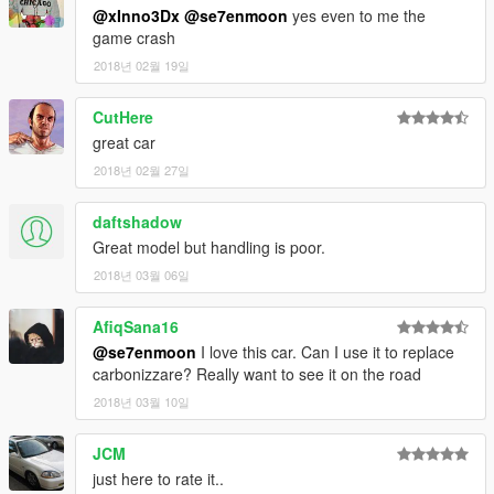
You can change the texture and change the texture of the
@xInno3Dx
@se7enmoon
yes even to me the
calipers and trim
game crash
2018년 02월 19일
Hubcolor - caliper color
CutHere
----------------------------------------------------------------
great car
That's all Enjoy it!
2018년 02월 27일
By Se7enMoon
daftshadow
ZModeler3 access donor：︶ㄣCN
Great model but handling is poor.
2018년 03월 06일
[YCA Modder Group]
http://yca-mods.weebly.com/
AfiqSana16
Friend Link
@se7enmoon
I love this car. Can I use it to replace
http://autoprophets.weebly.com/
carbonizzare? Really want to see it on the road
2018년 03월 10일
JCM
just here to rate it..