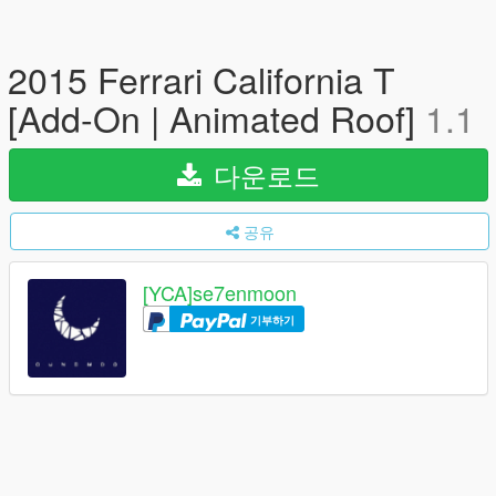
2015 Ferrari California T
[Add-On | Animated Roof]
1.1
다운로드
공유
[YCA]se7enmoon
기부하기