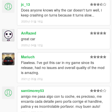
jc_13
Does anyone knows why the car doesn't turn well, i
keep crashing on turns because it turns slow...
2020년 01월 16일
AnRazed
great car
2020년 04월 12일
Mariuch
Flawless. I've got this car in my game since its
release, had no issues and overall quality of the mod
is amazing.
2021년 05월 23일
santimorey53
amigo me pasa algo con tu coche, es precioso, me
encanta cada detalle pero porfa corrige el handline,
patina y es incontrolable porfavor. muy buen auto!