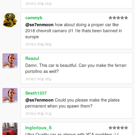
2018년 03월 24일
cammyb
@se7enmoon
how about doing a proper car like
2018 chevrolt camaro zl1 1le thats been banned in
europe
2018년 03월 28일
Reazul
Damn. This car is beautiful. Can you make the ferrari
portofino as well?
2018년 04월 29일
Seath1337
@se7enmoon
Could you please make the plates
permanent when you spawn them?
2018년 05월 31일
Inglorious_S
Ultra Quality car as always with YCA modders :) I