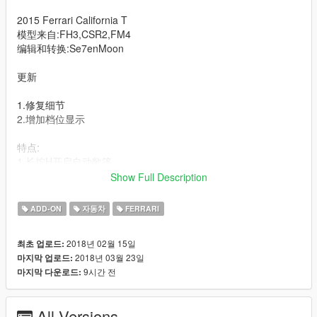
2015 Ferrari California T
模型来自:FH3,CSR2,FM4
编辑和转换:Se7enMoon
更新
1.修复细节
2.增加档位显示
特点:
1.长按H开启自动敞篷
2.精细的细节
Show Full Description
3.不同配色的内饰选择与缝线
4.随机出现的车牌
ADD-ON
자동차
FERRARI
----------------------------------------------------------------------
2018년 02월 15일
최초 업로드:
可以通过修改贴图来改变卡钳色
2018년 03월 23일
마지막 업로드:
9시간 전
마지막 다운로드:
hubcolor----卡钳颜色
--------------------------------------------------------------------------------
All Versions