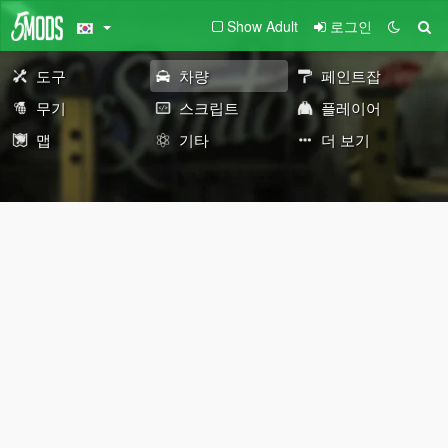
Show Adult
로그인
도구
차량
페인트잡
무기
스크립트
플레이어
맵
기타
더 보기