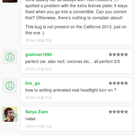
spotted a problem with the extra license plate: it stays
fixed when you go into a convertible. Can you correct
that? Otherwise, there's nothing to complain about!
This bug is not present on the Californa 2013, just on
this one :)
2018년 09월 25일
gtalover1990
perfect car. also roof, coronas etc... all perfect 5/5
2019년 02월 03일
bro_ga
how to setting animated real headlight turn on ?
2019년 06월 27일
Satya Zaen
naise
2020년 01월 14일