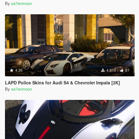
By
se7enmoon
4.36
4,910
61
LAPD Police Skins for Audi S4 & Chevrolet Impala [2K]
By
se7enmoon