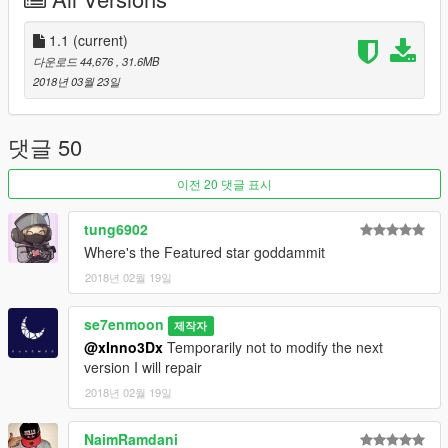
----
ENG:
1.1
(current)
다운로드 44,676
, 31.6MB
Note! This car can only use the game version above 1.36
2018년 03월 23일
(1.0.877.1)
2015 Ferrari California T
댓글 50
The model comes from: FH3, CSR2,FM4
Edit and convert: Se7enMoon
이전 20 댓글 표시
Updated
tung6902
Where's the Featured star goddammit
1. Repair details
2018년 02월 19일
2. Increase gear display
Features:
se7enmoon
제작자
1. Long press H to open the automatic convertible
@xInno3Dx
Temporarily not to modify the next
2. Fine details
version I will repair
3. Different color options and interior suture
2018년 02월 19일
4. Random license plate
-------------------------------------------------- --------------------
NaimRamdani