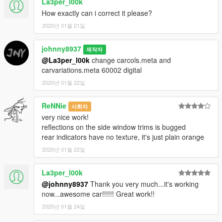
La3per_l00k
How exactly can i correct it please?
2020년 01월 21일
johnny8937
제작자
@La3per_l00k
change carcols.meta and
carvariations.meta 60002 digital
2020년 01월 22일
ReNNie
사회자
very nice work!
reflections on the side window trims is bugged
rear indicators have no texture, it's just plain orange
2020년 01월 22일
La3per_l00k
@johnny8937
Thank you very much...it's working
now...awesome car!!!!!! Great work!!
2020년 01월 24일