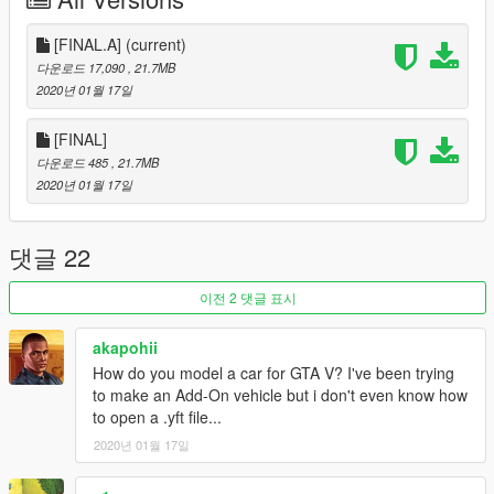
surrounda - 3
cage - 2
ext - 3
[FINAL.A]
(current)
Built-in repair
다운로드 17,090
, 21.7MB
rearview mirror
2020년 01월 17일
Sports car
Racing chair
[FINAL]
다운로드 485
, 21.7MB
Disadvantage(pending upgrade)
2020년 01월 17일
Simple interior
Quality interior
댓글 22
Spawn name:is350mod
이전 2 댓글 표시
Everything else is normal
akapohii
Thank you for your download
How do you model a car for GTA V? I've been trying
to make an Add-On vehicle but i don't even know how
to open a .yft file...
2020년 01월 17일