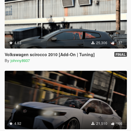
4.63
25,306
137
Volkswagen scirocco 2010 [Add-On | Tuning]
FINAL
By
johnny8937
4.92
21,510
166