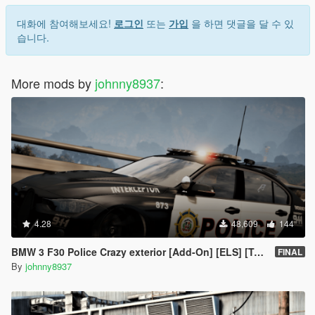
대화에 참여해보세요!
로그인
또는
가입
을 하면 댓글을 달 수 있
습니다.
More mods by
johnny8937
:
4.28
48,609
144
BMW 3 F30 Police Crazy exterior [Add-On] [ELS] [Template]
FINAL
By
johnny8937