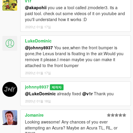
v1r
@akapohii
you use a tool called zmodeler3. its a
paid tool. check out some videos of it on youtube and
you'll understand how it works :D
2020년 01월 17일
LukeDominic
@johnny8937
You see,when the front bumper is
gone,the Lexus brand is floating in the air.Would you
remove it please.I mean maybe you can make it
attached to the front bumper
2020년 01월 17일
johnny8937
제작자
@LukeDominic
already fixed
@v1r
Thank you
2020년 01월 18일
Jomanire
Looking awesome! Any chances of you ever
attempting an Acura? Maybe an Acura TL, RL, or