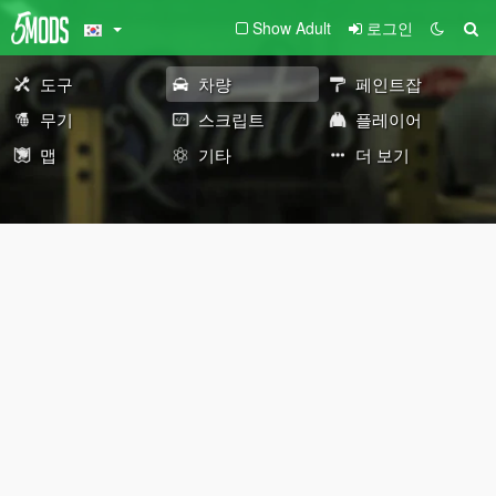
Show Adult
로그인
도구
차량
페인트잡
무기
스크립트
플레이어
맵
기타
더 보기