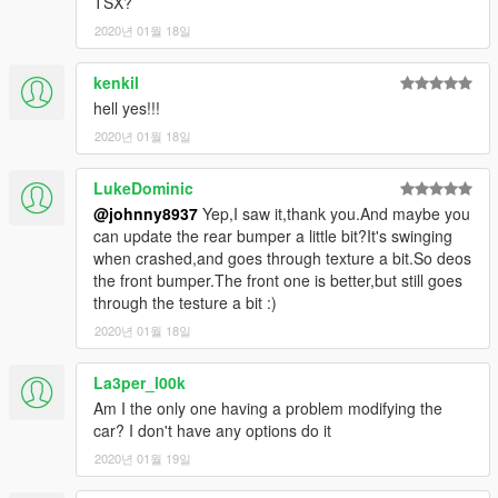
TSX?
2020년 01월 18일
kenkil
hell yes!!!
2020년 01월 18일
LukeDominic
@johnny8937
Yep,I saw it,thank you.And maybe you
can update the rear bumper a little bit?It's swinging
when crashed,and goes through texture a bit.So deos
the front bumper.The front one is better,but still goes
through the testure a bit :)
2020년 01월 18일
La3per_l00k
Am I the only one having a problem modifying the
car? I don't have any options do it
2020년 01월 19일