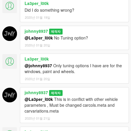
La3per_l00k
Did I do something wrong?
2020년 01월 19일
johnny8937
제작자
@La3per_l00k
No Tuning option?
2020년 01월 20일
La3per_l00k
@johnny8937
Only tuning options I have are for the
windows, paint and wheels.
2020년 01월 20일
johnny8937
제작자
@La3per_l00k
This is in conflict with other vehicle
parameters , Must be changed carcols.meta and
carvariations.meta
2020년 01월 21일