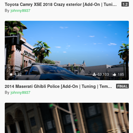
Toyota Camry XSE 2018 Crazy exterior [Add-On | Tuning]
1.2
By
johnny8937
4.22
59,103
185
2014 Maserati Ghibli Police [Add-On | Tuning | Template]
FINAL
By
johnny8937