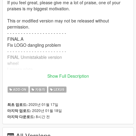
If you feel great, please give me a lot of praise, one of your
praises is my biggest motivation.
This or modified version may not be released without
permission.
- - - - - - - - - - - - - - - - - - - - - -
FINAL.A
Fix LOGO dangling problem
- - - - - - - - - - - - - - - - - - - - - -
FINAL Unmistakable version
wheel
License plate
brake disc
Show Full Description
caliper
Fragile glass
ADD-ON
자동차
LEXUS
Normal collision
rearview mirror
2020년 01월 17일
최초 업로드:
Tail fins - 8
2020년 01월 18일
마지막 업로드:
Front pole - 5
8시간 전
마지막 다운로드:
Side skirt - 3
Hood - 4
roof - 5
All Versions