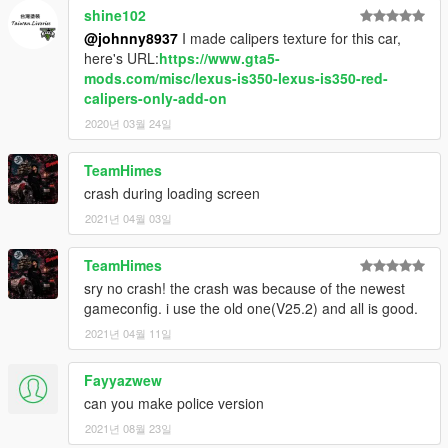
shine102
@johnny8937
I made calipers texture for this car,
here's URL:
https://www.gta5-
mods.com/misc/lexus-is350-lexus-is350-red-
calipers-only-add-on
2020년 03월 24일
TeamHimes
crash during loading screen
2021년 04월 03일
TeamHimes
sry no crash! the crash was because of the newest
gameconfig. i use the old one(V25.2) and all is good.
2021년 04월 11일
Fayyazwew
can you make police version
2021년 08월 23일