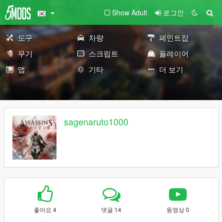
Show Adult
로그인
도구
차량
페인트잡
무기
스크립트
플레이어
맵
기타
더 보기
sagenaruto1000
좋아요 4
댓글 14
동영상 0