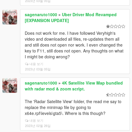
2023년 03월 05일
sagenaruto1000
»
Uber Driver Mod Revamped
[EXPANSION UPDATE]
Does not work for me. I have followed Veryhigh's
video and downloaded all files, re-updates them all
and still does not open nor work. I even changed the
key to F11, still does not open. Any thoughts on what
I might be doing wrong?
내용 보기
2023년 03월 05일
sagenaruto1000
»
4K Satellite View Map bundled
with radar mod & zoom script.
The 'Radar Satellite View' folder, the read me say to
replace the minimap file by going to
x64e.rpf\levels\gta5\. Where is this though?
내용 보기
2023년 02월 26일