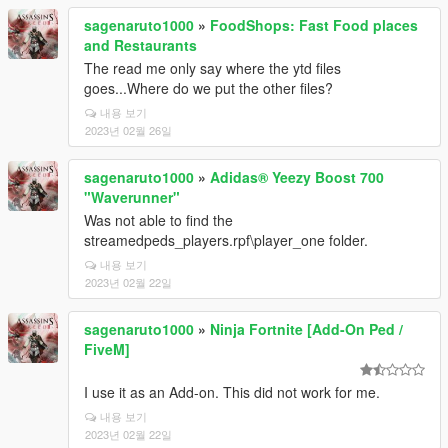
sagenaruto1000
»
FoodShops: Fast Food places
and Restaurants
The read me only say where the ytd files
goes...Where do we put the other files?
내용 보기
2023년 02월 26일
sagenaruto1000
»
Adidas® Yeezy Boost 700
"Waverunner"
Was not able to find the
streamedpeds_players.rpf\player_one folder.
내용 보기
2023년 02월 22일
sagenaruto1000
»
Ninja Fortnite [Add-On Ped /
FiveM]
I use it as an Add-on. This did not work for me.
내용 보기
2023년 02월 22일