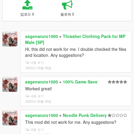
업로드 0
팔로워 0
sagenaruto1000
»
Thrasher Clothing Pack for MP
Male [SP]
Hi, this did not work for me. I double checked the files
and location. Any suggestions?
내용 보기
2023년 03월 06일
sagenaruto1000
»
100% Game Save
Worked great!
내용 보기
2023년 03월 05일
sagenaruto1000
»
Noodle Punk Delivery
This mod did not work for me. Any suggestions?
내용 보기