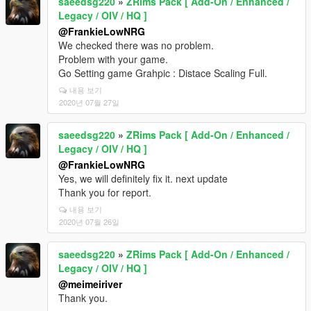
saeedsg220
»
ZRims Pack [ Add-On / Enhanced /
Legacy / OIV / HQ ]
@FrankieLowNRG
We checked there was no problem.
Problem with your game.
Go Setting game Grahpic : Distace Scaling Full.
내용 보기
2020년 07월 27일
saeedsg220
»
ZRims Pack [ Add-On / Enhanced /
Legacy / OIV / HQ ]
@FrankieLowNRG
Yes, we will definitely fix it. next update
Thank you for report.
내용 보기
2020년 07월 26일
saeedsg220
»
ZRims Pack [ Add-On / Enhanced /
Legacy / OIV / HQ ]
@meimeiriver
Thank you.