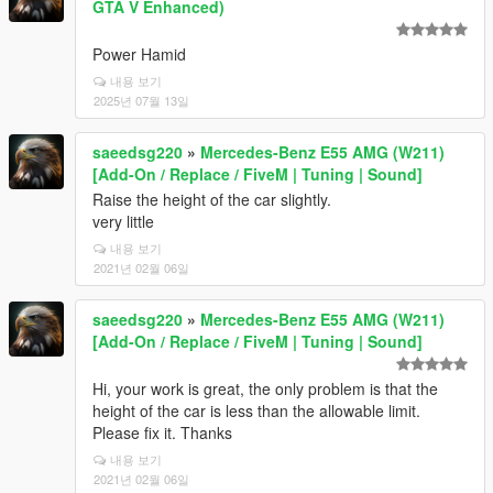
GTA V Enhanced)
Power Hamid
내용 보기
2025년 07월 13일
saeedsg220
»
Mercedes-Benz E55 AMG (W211)
[Add-On / Replace / FiveM | Tuning | Sound]
Raise the height of the car slightly.
very little
내용 보기
2021년 02월 06일
saeedsg220
»
Mercedes-Benz E55 AMG (W211)
[Add-On / Replace / FiveM | Tuning | Sound]
Hi, your work is great, the only problem is that the
height of the car is less than the allowable limit.
Please fix it. Thanks
내용 보기
2021년 02월 06일