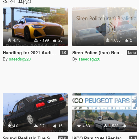
최신 파일
4.75
7,199
20
1,636
2
Handling for 2021 Audi RS6
Siren Police (Iran) Realistic
1.0
beta
By
saeedsg220
By
saeedsg220
4.0
2,711
16
4.63
1,533
11
Sound Realistic Tire Skid💨
IKCO Pars 1394 [Replace | Wipers]
v1.0
1.0