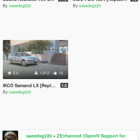
By
saeedsg220
By
saeedsg220
5.0
1,812
16
IKCO Samand LX [Replace | Wipers]
1.0
By
saeedsg220
saeedsg220
»
ZEnhanced (OpenIV Support for