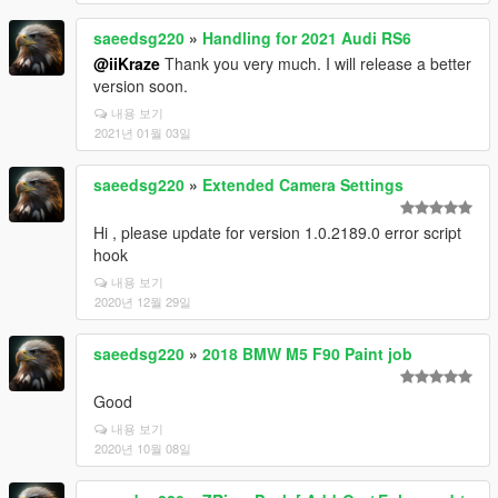
saeedsg220
»
Handling for 2021 Audi RS6
@iiKraze
Thank you very much. I will release a better
version soon.
내용 보기
2021년 01월 03일
saeedsg220
»
Extended Camera Settings
Hi , please update for version 1.0.2189.0 error script
hook
내용 보기
2020년 12월 29일
saeedsg220
»
2018 BMW M5 F90 Paint job
Good
내용 보기
2020년 10월 08일