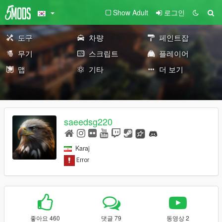
Show Adult
로그인
도구
차량
페인트잡
무기
스크립트
플레이어
맵
기타
더 보기
saeedsg220
Karaj
좋아요 460
댓글 79
동영상 2