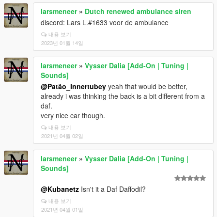
larsmeneer
»
Dutch renewed ambulance siren
discord: Lars L.#1633 voor de ambulance
내용 보기
2023년 01월 14일
larsmeneer
»
Vysser Dalia [Add-On | Tuning |
Sounds]
@Patão_Innertubey
yeah that would be better,
already i was thinking the back is a bit different from a
daf.
very nice car though.
내용 보기
2021년 04월 02일
larsmeneer
»
Vysser Dalia [Add-On | Tuning |
Sounds]
@Kubanetz
Isn't it a Daf Daffodil?
내용 보기
2021년 04월 01일