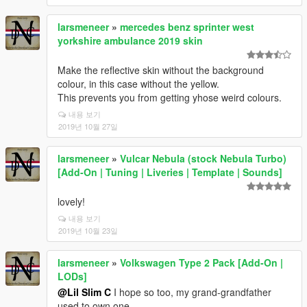
larsmeneer
»
mercedes benz sprinter west
yorkshire ambulance 2019 skin
Make the reflective skin without the background
colour, in this case without the yellow.
This prevents you from getting yhose weird colours.
내용 보기
2019년 10월 27일
larsmeneer
»
Vulcar Nebula (stock Nebula Turbo)
[Add-On | Tuning | Liveries | Template | Sounds]
lovely!
내용 보기
2019년 10월 23일
larsmeneer
»
Volkswagen Type 2 Pack [Add-On |
LODs]
@Lil Slim C
I hope so too, my grand-grandfather
used to own one.