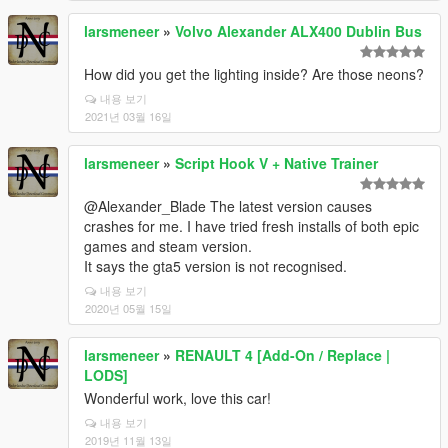
larsmeneer
»
Volvo Alexander ALX400 Dublin Bus
How did you get the lighting inside? Are those neons?
내용 보기
2021년 03월 16일
larsmeneer
»
Script Hook V + Native Trainer
@Alexander_Blade The latest version causes
crashes for me. I have tried fresh installs of both epic
games and steam version.
It says the gta5 version is not recognised.
내용 보기
2020년 05월 15일
larsmeneer
»
RENAULT 4 [Add-On / Replace |
LODS]
Wonderful work, love this car!
내용 보기
2019년 11월 13일