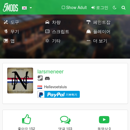
Show Adult
로그인
도구
차량
페인트잡
무기
스크립트
플레이어
맵
기타
더 보기
larsmeneer
Hellevoetsluis
기부하기
좋아요 152
댓글 103
동영상 0