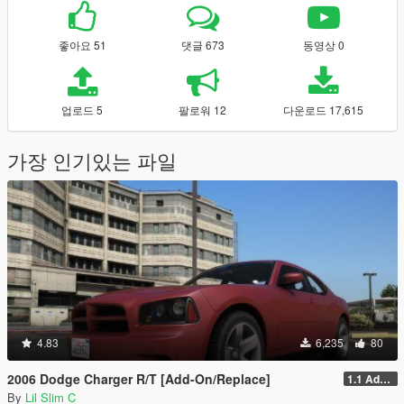
좋아요 51
댓글 673
동영상 0
업로드 5
팔로워 12
다운로드 17,615
가장 인기있는 파일
4.83
6,235
80
2006 Dodge Charger R/T [Add-On/Replace]
1.1 Addon/Replace
By
Lil Slim C