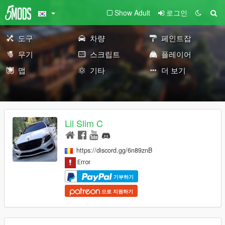
Show Adult
로그인
도구
차량
페인트잡
무기
스크립트
플레이어
맵
기타
더 보기
Lil Slim C
https://discord.gg/6n89znB
기부하기
으로 지원하기