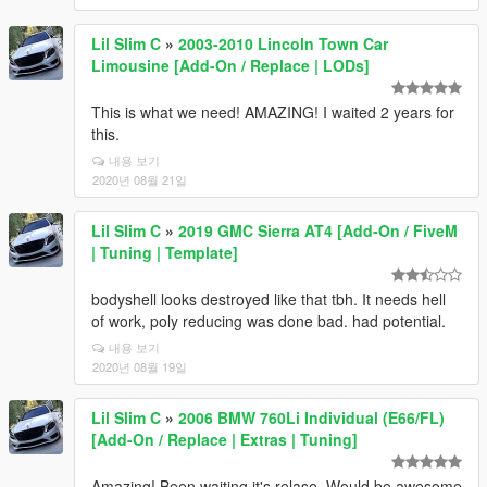
Lil Slim C
»
2003-2010 Lincoln Town Car
Limousine [Add-On / Replace | LODs]
This is what we need! AMAZING! I waited 2 years for
this.
내용 보기
2020년 08월 21일
Lil Slim C
»
2019 GMC Sierra AT4 [Add-On / FiveM
| Tuning | Template]
bodyshell looks destroyed like that tbh. It needs hell
of work, poly reducing was done bad. had potential.
내용 보기
2020년 08월 19일
Lil Slim C
»
2006 BMW 760Li Individual (E66/FL)
[Add-On / Replace | Extras | Tuning]
Amazing! Been waiting it's relase. Would be awesome