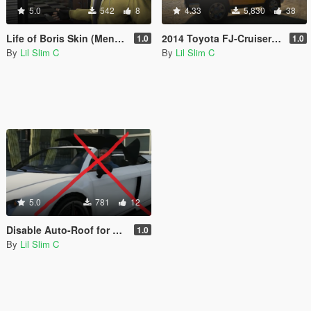
5.0
542
8
4.33
5,830
38
Life of Boris Skin (Menyoo Freemode Male)
2014 Toyota FJ-Cruiser Enhanced [Replace]
1.0
1.0
By
Lil Slim C
By
Lil Slim C
5.0
781
12
Disable Auto-Roof for All Convertible Cars
1.0
By
Lil Slim C