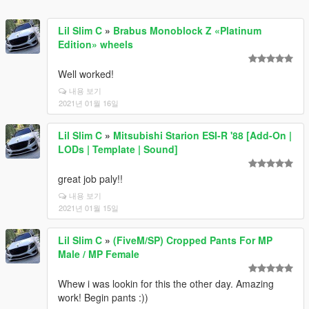
Lil Slim C
»
Brabus Monoblock Z «Platinum
Edition» wheels
Well worked!
내용 보기
2021년 01월 16일
Lil Slim C
»
Mitsubishi Starion ESI-R '88 [Add-On |
LODs | Template | Sound]
great job paly!!
내용 보기
2021년 01월 15일
Lil Slim C
»
(FiveM/SP) Cropped Pants For MP
Male / MP Female
Whew i was lookin for this the other day. Amazing
work! Begin pants :))