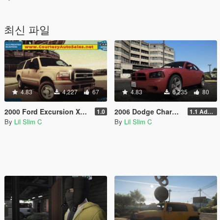
최신 파일
4.83
4,227
67
4.83
6,235
80
2000 Ford Excursion XLT (UW137) [Add-On | Template | Animated | Unlocked]
2006 Dodge Charger R/T [Add-On/Replace]
1.0
1.1 Addon/Replace
By
Lil Slim C
By
Lil Slim C