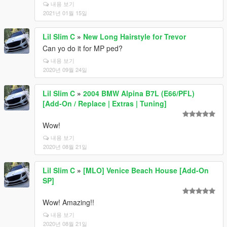
내용 보기
2021년 01월 15일
Lil Slim C
»
New Long Hairstyle for Trevor
Can yo do it for MP ped?
내용 보기
2020년 09월 24일
Lil Slim C
»
2004 BMW Alpina B7L (E66/PFL)
[Add-On / Replace | Extras | Tuning]
Wow!
내용 보기
2020년 08월 21일
Lil Slim C
»
[MLO] Venice Beach House [Add-On
SP]
Wow! Amazing!!
내용 보기
2020년 08월 21일