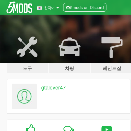
5mods on Discord
한국어
도구
차량
페인트잡
gtalover47