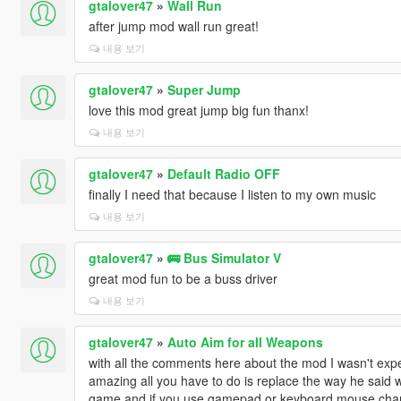
gtalover47
»
Wall Run
after jump mod wall run great!
내용 보기
gtalover47
»
Super Jump
love this mod great jump big fun thanx!
내용 보기
gtalover47
»
Default Radio OFF
finally I need that because I listen to my own music
내용 보기
gtalover47
»
🚌 Bus Simulator V
great mod fun to be a buss driver
내용 보기
gtalover47
»
Auto Aim for all Weapons
with all the comments here about the mod I wasn't expe
amazing all you have to do is replace the way he said wit
game and if you use gamepad or keyboard mouse chan