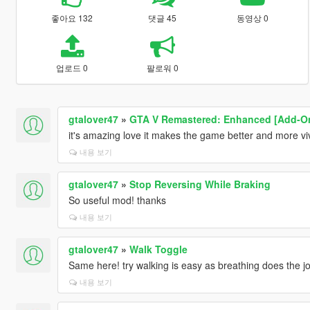
좋아요 132
댓글 45
동영상 0
업로드 0
팔로워 0
gtalover47
»
GTA V Remastered: Enhanced [Add-On |
it's amazing love it makes the game better and more vi
내용 보기
gtalover47
»
Stop Reversing While Braking
So useful mod! thanks
내용 보기
gtalover47
»
Walk Toggle
Same here! try walking is easy as breathing does the jo
내용 보기