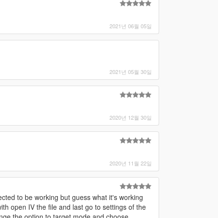
2021년 06월 05일
2021년 05월 30일
2020년 12월 30일
2020년 11월 22일
cted to be working but guess what it's working
h open IV the file and last go to settings of the
ge the option to target mode and choose