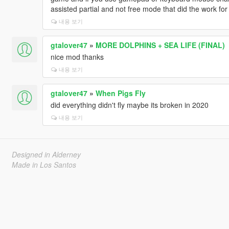
assisted partial and not free mode that did the work for
내용 보기
gtalover47
»
MORE DOLPHINS + SEA LIFE (FINAL)
nice mod thanks
내용 보기
gtalover47
»
When Pigs Fly
did everything didn't fly maybe its broken in 2020
내용 보기
Designed in Alderney
Made in Los Santos