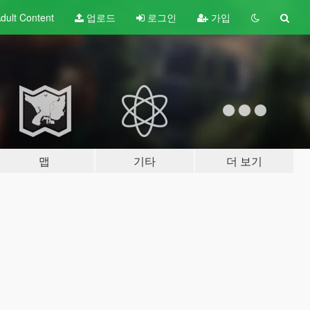
dult
Content
업로드
로그인
가입
맵
기타
더 보기