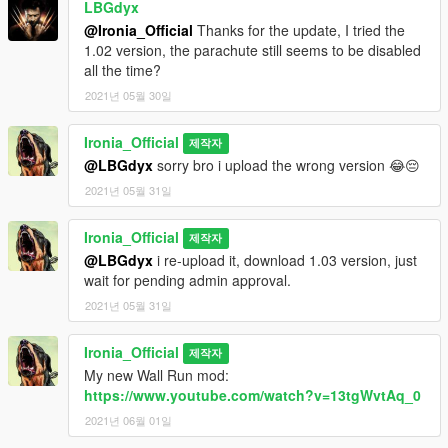
LBGdyx
@Ironia_Official
Thanks for the update, I tried the
1.02 version, the parachute still seems to be disabled
all the time?
2021년 05월 30일
Ironia_Official
제작자
@LBGdyx
sorry bro i upload the wrong version 😂😔
2021년 05월 31일
Ironia_Official
제작자
@LBGdyx
i re-upload it, download 1.03 version, just
wait for pending admin approval.
2021년 05월 31일
Ironia_Official
제작자
My new Wall Run mod:
https://www.youtube.com/watch?v=13tgWvtAq_0
2021년 06월 01일