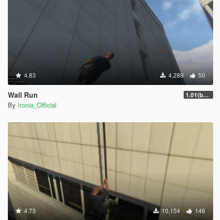
4.83
4,289
50
Wall Run
1.01(beta)
By
Ironia_Official
4.73
10,154
146