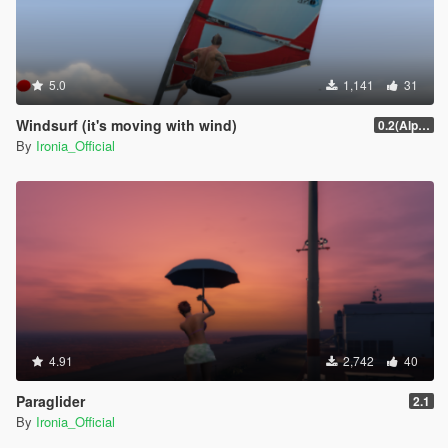
5.0
1,141
31
Windsurf (it's moving with wind)
0.2(Alpha)
By
Ironia_Official
4.91
2,742
40
Paraglider
2.1
By
Ironia_Official