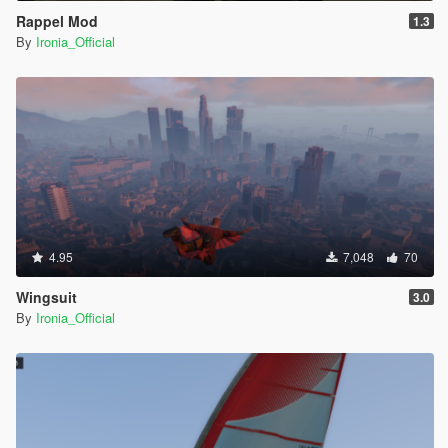
Rappel Mod
1.3
By
Ironia_Official
4.95
7,048
70
Wingsuit
3.0
By
Ironia_Official