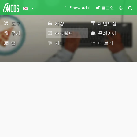
Show Adult
로그인
도구
차량
페인트잡
무기
스크립트
플레이어
맵
기타
더 보기