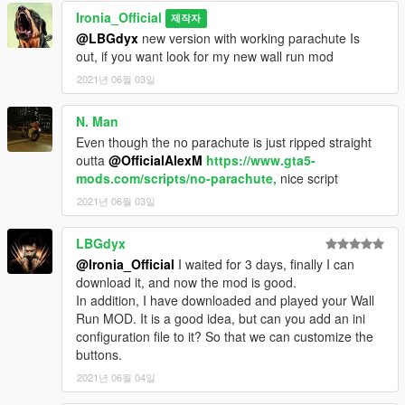
Ironia_Official
제작자
@LBGdyx
new version with working parachute Is
out, if you want look for my new wall run mod
2021년 06월 03일
N. Man
Even though the no parachute is just ripped straight
outta
@OfficialAlexM
https://www.gta5-
mods.com/scripts/no-parachute,
nice script
2021년 06월 03일
LBGdyx
@Ironia_Official
I waited for 3 days, finally I can
download it, and now the mod is good.
In addition, I have downloaded and played your Wall
Run MOD. It is a good idea, but can you add an ini
configuration file to it? So that we can customize the
buttons.
2021년 06월 04일