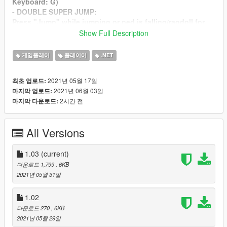
Keyboard: G)
-
DOUBLE SUPER JUMP
:
Press "Jump" while jumping or ped is falling/ragdoll for
jump again (infinite double jump)
Show Full Description
-
AUTOMATIC JUMP TO AIM COORDS
:
While Aim (Joystick:LT / Keyboard: RMB) press "Jump"
게임플레이
플레이어
.NET
for jumping at coord where you
aimed
2021년 05월 17일
최초 업로드:
-
STOP AUTOMATIC JUMP TO AIM COORDS
:
2021년 06월 03일
마지막 업로드:
While is playing automatic jump, press jump (Joystick: X /
2시간 전
마지막 다운로드:
Keyboard: Space) to stop jumping
-
SPRINT IN AIR
:
While jump, hold down "Attack" (Joystick:RT / Keyboard:
All Versions
LMB) and just press "Jump" for
execute double jump with more distance.
1.03
(current)
NOTE: While this mod is enabled, parachute is disabled.
다운로드 1,799
, 6KB
2021년 05월 31일
Changelog v1.03: Now when the mod is disabled,
parachute work
1.02
다운로드 270
, 6KB
2021년 05월 29일