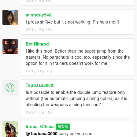
2021년 06월 16일
minhduy546
I press shift+e but it's not working. Pls help me!!!
2021년 07월 08일
Bet Nimrod
I like this mod. Better than the super jump from the
trainers. No parachute is cool too, especially since the
option for it in trainers doesn't work for me.
2021년 11월 06일
Tsubasa3000
Is it possible to enable the double jump feature only
without (the automatic jumping aiming option) as it is
affecting the weapons aiming function?
2022년 05월 31일
Ironia_Official
제작자
@Tsubasa3000
sorry but you cant