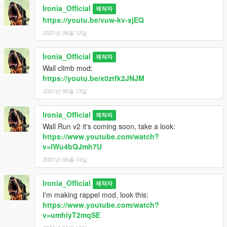
Ironia_Official
제작자
https://youtu.be/vuw-kv-xjEQ
2021년 06월 12일
Ironia_Official
제작자
Wall climb mod:
https://youtu.be/x0ztfk2JNJM
2021년 06월 13일
Ironia_Official
제작자
Wall Run v2 it's coming soon, take a look:
https://www.youtube.com/watch?
v=IWu4bQJmh7U
2021년 06월 14일
Ironia_Official
제작자
I'm making rappel mod, look this:
https://www.youtube.com/watch?
v=umhiyT2mqSE