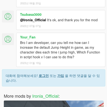
2022년 06월 20일
Tsubasa3000
@Ironia_Official
It's ok, and thank you for the mod
2022년 07월 07일
Your_Fan
Bro I am developer, can you tell me how can I
increase the default Jump Height in game, as my
character dies each time i jump high, Which Function
in script hook v I can use to do this?
2023년 01월 19일
대화에 참여해보세요!
로그인
또는
가입
을 하면 댓글을 달 수 있
습니다.
More mods by
Ironia_Official
: