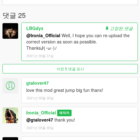
댓글 25
LBGdyx
고정된 댓글
@Ironia_Official
Well, I hope you can re-upload the
correct version as soon as possible.
Thanks♪(･ω･)ﾉ
2021년 05월 31일
이전 5 댓글 표시
gtalover47
love this mod great jump big fun thanx!
2021년 05월 30일
Ironia_Official
제작자
@gtalover47
thank you!
2021년 05월 30일