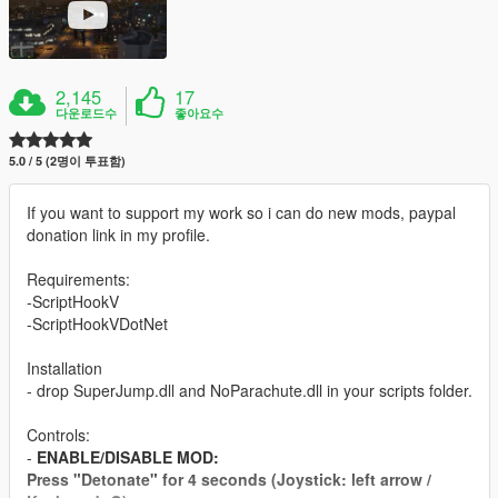
2,145
17
다운로드수
좋아요수
5.0 / 5 (2명이 투표함)
If you want to support my work so i can do new mods, paypal
donation link in my profile.
Requirements:
-ScriptHookV
-ScriptHookVDotNet
Installation
- drop SuperJump.dll and NoParachute.dll in your scripts folder.
Controls:
-
ENABLE/DISABLE MOD
:
Press "Detonate" for 4 seconds (Joystick: left arrow /