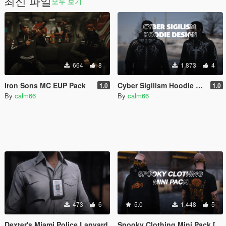
최신 파일
모두 보기
664
8
1,873
4
Iron Sons MC EUP Pack
Cyber Sigilism Hoodie Design
1.0
1.0
By
calm66
By
calm66
473
6
5.0
1,448
5
Dexter's Miami Police Lanyard
Spooky Clothing Mini Pack [Add-on]