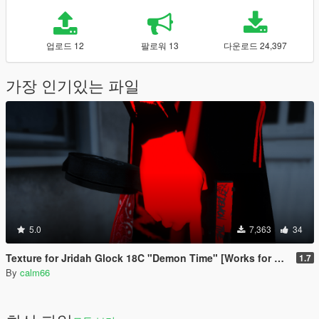
업로드 12
팔로워 13
다운로드 24,397
가장 인기있는 파일
5.0
7,363
34
Texture for Jridah Glock 18C "Demon Time" [Works for FiveM and GTA5]
1.7
By
calm66