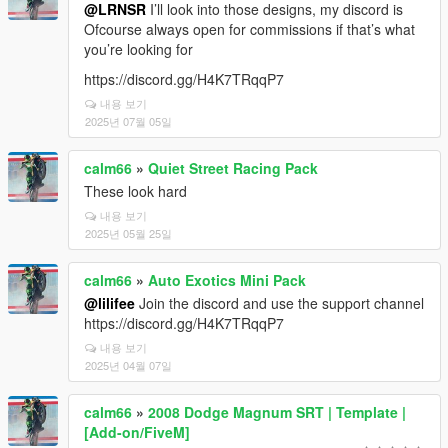
@LRNSR
I’ll look into those designs, my discord is
Ofcourse always open for commissions if that’s what
you’re looking for
https://discord.gg/H4K7TRqqP7
내용 보기
2025년 07월 05일
calm66
»
Quiet Street Racing Pack
These look hard
내용 보기
2025년 05월 25일
calm66
»
Auto Exotics Mini Pack
@lilifee
Join the discord and use the support channel
https://discord.gg/H4K7TRqqP7
내용 보기
2025년 04월 07일
calm66
»
2008 Dodge Magnum SRT | Template |
[Add-on/FiveM]