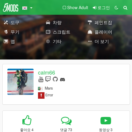
Show Adult
로그인
도구
차량
페인트잡
무기
스크립트
플레이어
맵
기타
더 보기
calm66
Mars
좋아요 4
댓글 73
동영상 3