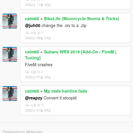
2022년 11월 05일
calm66
»
BikeLife (Motorcycle Stunts & Tricks)
@juh00
change the .oiv to a .zip
내용 보기
2022년 08월 24일
calm66
»
Subaru WRX 2019 [Add-On / FiveM |
Tuning]
FiveM crashes
내용 보기
2022년 07월 29일
calm66
»
Mp male hairline fade
@reapzy
Convert it stoopid
내용 보기
2022년 07월 29일
Designed in Alderney