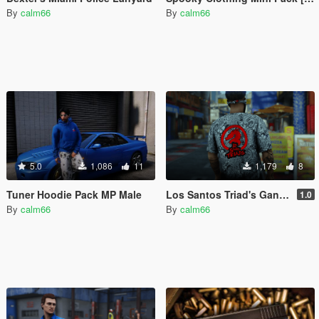
By
calm66
By
calm66
5.0
1,086
11
1,179
8
Tuner Hoodie Pack MP Male
Los Santos Triad's Gang Clothing MP Male
1.0
By
calm66
By
calm66