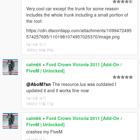
Very cool car except the trunk for some reason
includes the whole trunk including a small portion of
the roof.
https://cdn.discordapp.com/attachments/1099472495
574257695/1101981074957025370/image.png
내용 보기
2023년 04월 29일
calm66
»
Ford Crown Victoria 2011 [Add-On /
FiveM | Unlocked]
@AboM7sn
The resource.lua was outdated I
updated it and it works fine now
내용 보기
2022년 11월 17일
calm66
»
Ford Crown Victoria 2011 [Add-On /
FiveM | Unlocked]
crashes my FiveM
내용 보기