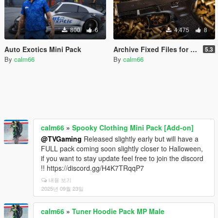
800
6
4,475
8
Auto Exotics Mini Pack
Archive Fixed Files for "Gtav76 MvcGyver Realistic Weapons Sounds"
5.3
By
calm66
By
calm66
calm66
»
Spooky Clothing Mini Pack [Add-on]
@TVGaming
Released slightly early but will have a
FULL pack coming soon slightly closer to Halloween,
if you want to stay update feel free to join the discord
!! https://discord.gg/H4K7TRqqP7
내용 보기
2025년 09월 23일
calm66
»
Tuner Hoodie Pack MP Male