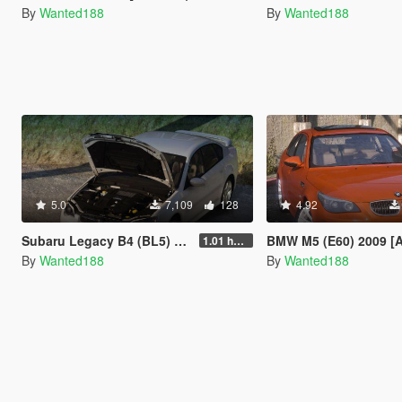
By
Wanted188
By
Wanted188
5.0
7,109
128
4.92
Subaru Legacy B4 (BL5) 2005 [Add-On | LODs | Sound | Tuning | Liveries | Vehfuncs]
BMW M5 (E60) 2009 [Add-On | Template 
1.01 hotfix
By
Wanted188
By
Wanted188