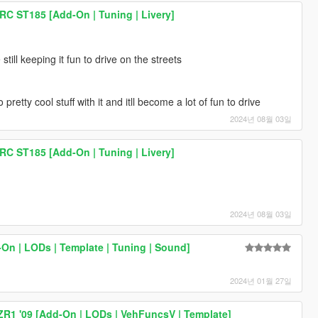
RC ST185 [Add-On | Tuning | Livery]
 still keeping it fun to drive on the streets
retty cool stuff with it and itll become a lot of fun to drive
2024년 08월 03일
RC ST185 [Add-On | Tuning | Livery]
2024년 08월 03일
On | LODs | Template | Tuning | Sound]
2024년 01월 27일
ZR1 '09 [Add-On | LODs | VehFuncsV | Template]