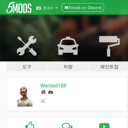
5mods on Discord
한국어
도구
차량
페인트잡
Wanted188