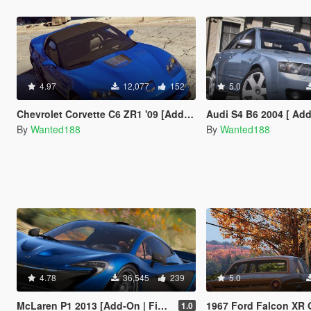
4.97
12,077
152
5.0
Chevrolet Corvette C6 ZR1 '09 [Add-On | LODs | VehFuncsV | Template]
Audi S4 B6 2004 [ Add-On | Tuning | LODs | Template | VehF
By
Wanted188
By
Wanted188
4.78
36,545
239
5.0
McLaren P1 2013 [Add-On | FiveM | VehFuncs V | Template | Sound | LODs]
1967 Ford Falcon XR GT [Add-On | LO
1.0