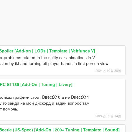
poiler [Add-on | LODs | Template | Vehfuncs V]
er problems related to the shitty car animations in V
ion by ikt and turning off player hands in first person view
2024년 10월 30일
RC ST185 [Add-On | Tuning | Livery]
тройках графики стоит DirectX10 а не DirectX11
 то зайди на мой дискорд и задай вопрос там
т помочь.
2024년 09월 14일
eetle (US-Spec) [Add-On | 200+ Tuning | Template | Sound]