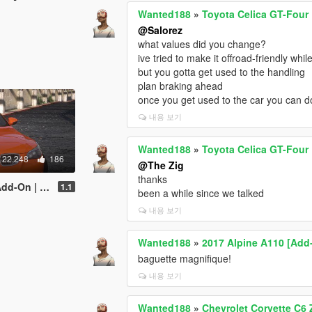
Wanted188
»
Toyota Celica GT-Four 
@Salorez
what values did you change?
ive tried to make it offroad-friendly while
but you gotta get used to the handling
plan braking ahead
once you get used to the car you can do p
내용 보기
Wanted188
»
Toyota Celica GT-Four 
22,248
186
@The Zig
thanks
| LODs | Sound]
1.1
been a while since we talked
내용 보기
Wanted188
»
2017 Alpine A110 [Add-
baguette magnifique!
내용 보기
Wanted188
»
Chevrolet Corvette C6 