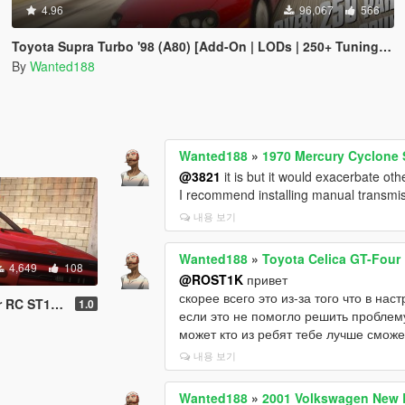
4.96
96,067
566
Toyota Supra Turbo '98 (A80) [Add-On | LODs | 250+ Tuning parts | Sound]
By
Wanted188
Wanted188
»
1970 Mercury Cyclone S
@3821
it is but it would exacerbate oth
I recommend installing manual transmiss
내용 보기
Wanted188
»
Toyota Celica GT-Four 
4,649
108
@ROST1K
привет
скорее всего это из-за того что в нас
Tuning | Livery]
1.0
если это не помогло решить проблему
может кто из ребят тебе лучше сможе
내용 보기
Wanted188
»
2001 Volkswagen New B