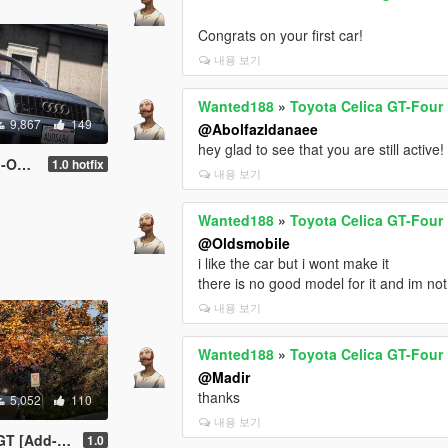
Congrats on your first car!
내용 보기
Wanted188
»
Toyota Celica GT-Four 
9,867
149
@Abolfazldanaee
hey glad to see that you are still active!
uncsV ]
1.0 hotfix
내용 보기
Wanted188
»
Toyota Celica GT-Four 
@Oldsmobile
i like the car but i wont make it
there is no good model for it and im not
내용 보기
Wanted188
»
Toyota Celica GT-Four 
@Madir
thanks
5,052
110
내용 보기
Ds | Template]
1.0