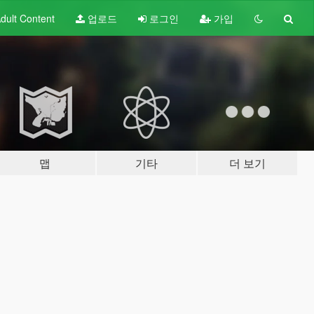
dult
Content
업로드
로그인
가입
맵
기타
더 보기