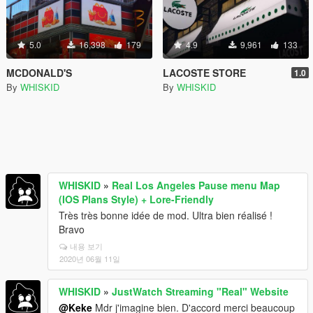
5.0
16,398
179
4.9
9,961
133
MCDONALD'S
LACOSTE STORE
1.0
By
WHISKID
By
WHISKID
WHISKID
»
Real Los Angeles Pause menu Map
(IOS Plans Style) + Lore-Friendly
Très très bonne idée de mod. Ultra bien réalisé !
Bravo
내용 보기
2020년 06월 11일
WHISKID
»
JustWatch Streaming "Real" Website
@Keke
Mdr j'imagine bien. D'accord merci beaucoup