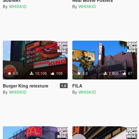
SUBWAY
Real Movie Posters
By
WHISKID
By
WHISKID
5.0
10,106
106
5.0
2,900
47
Burger King retexture
FILA
1.0
By
WHISKID
By
WHISKID