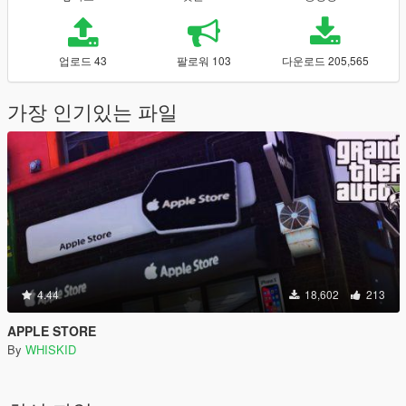
업로드 43
팔로워 103
다운로드 205,565
가장 인기있는 파일
4.44
18,602
213
APPLE STORE
By
WHISKID