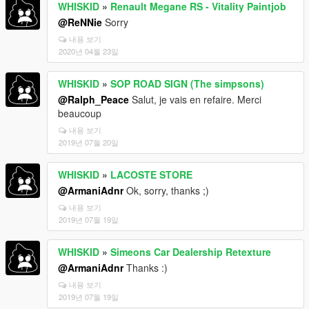
WHISKID
»
Renault Megane RS - Vitality Paintjob
@ReNNie
Sorry
내용 보기
2020년 04월 23일
WHISKID
»
SOP ROAD SIGN (The simpsons)
@Ralph_Peace
Salut, je vais en refaire. Merci
beaucoup
내용 보기
2019년 07월 20일
WHISKID
»
LACOSTE STORE
@ArmaniAdnr
Ok, sorry, thanks ;)
내용 보기
2019년 07월 19일
WHISKID
»
Simeons Car Dealership Retexture
@ArmaniAdnr
Thanks :)
내용 보기
2019년 07월 19일