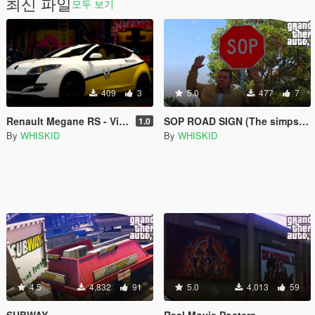
최신 파일
모두 보기
409
3
5.0
477
7
Renault Megane RS - Vitality Paintjob
SOP ROAD SIGN (The simpsons)
1.0
By
WHISKID
By
WHISKID
4.5
4,832
91
5.0
4,013
59