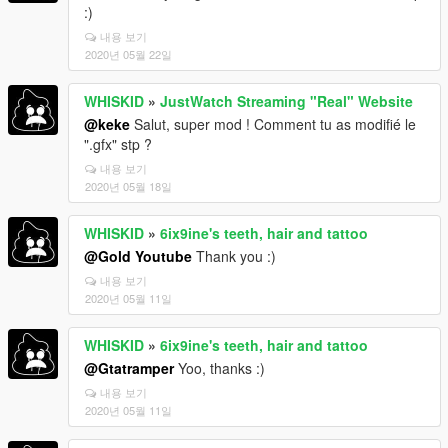
:)
내용 보기
2020년 05월 22일
WHISKID
»
JustWatch Streaming "Real" Website
@keke
Salut, super mod ! Comment tu as modifié le
".gfx" stp ?
내용 보기
2020년 05월 18일
WHISKID
»
6ix9ine's teeth, hair and tattoo
@Gold Youtube
Thank you :)
내용 보기
2020년 05월 11일
WHISKID
»
6ix9ine's teeth, hair and tattoo
@Gtatramper
Yoo, thanks :)
내용 보기
2020년 05월 11일