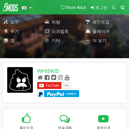
Show Adult
로그인
도구
차량
페인트잡
무기
스크립트
플레이어
맵
기타
더 보기
WHISKID
기부하기
좋아요 9
댓글 206
동영상 9