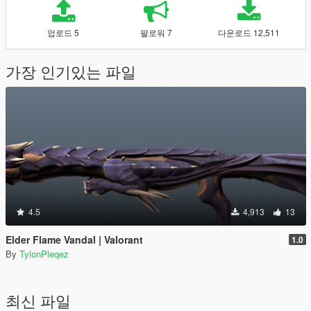
업로드 5
팔로워 7
다운로드 12,511
가장 인기있는 파일
4.5
4,913
13
Elder Flame Vandal | Valorant
1.0
By
TylonPleqez
최신 파일