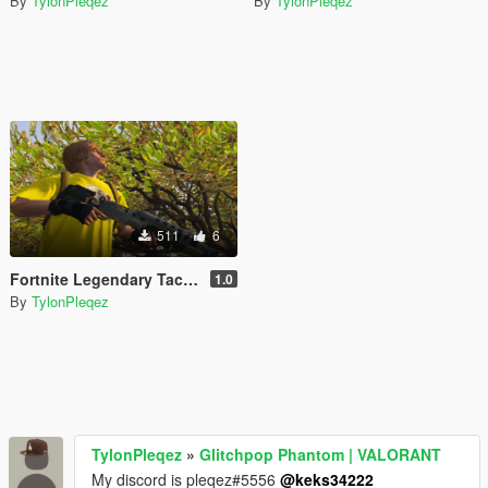
By
TylonPleqez
By
TylonPleqez
511
6
Fortnite Legendary Tactical Shotgun [Animated] v1.0
1.0
By
TylonPleqez
TylonPleqez
»
Glitchpop Phantom | VALORANT
My discord is pleqez#5556
@keks34222