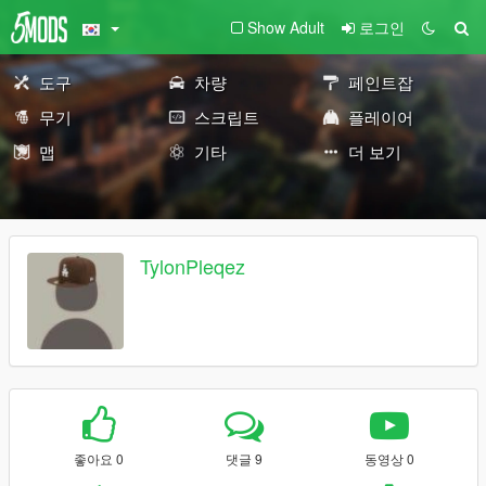
Show Adult
로그인
도구
차량
페인트잡
무기
스크립트
플레이어
맵
기타
더 보기
TylonPleqez
좋아요 0
댓글 9
동영상 0