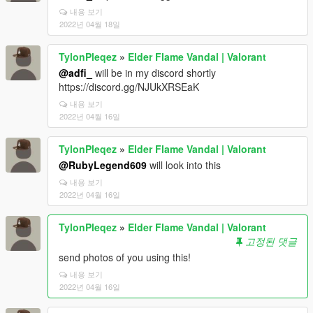
내용 보기
2022년 04월 18일
TylonPleqez
»
Elder Flame Vandal | Valorant
@adfi_
will be in my discord shortly
https://discord.gg/NJUkXRSEaK
내용 보기
2022년 04월 16일
TylonPleqez
»
Elder Flame Vandal | Valorant
@RubyLegend609
will look into this
내용 보기
2022년 04월 16일
TylonPleqez
»
Elder Flame Vandal | Valorant
고정된 댓글
send photos of you using this!
내용 보기
2022년 04월 16일