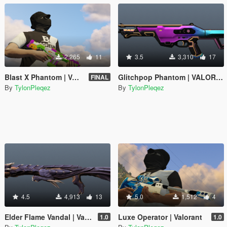
2,265
11
3.5
3,310
17
Blast X Phantom | VALORANT
Glitchpop Phantom | VALORANT
FINAL
By
TylonPleqez
By
TylonPleqez
4.5
4,913
13
5.0
1,512
4
Elder Flame Vandal | Valorant
Luxe Operator | Valorant
1.0
1.0