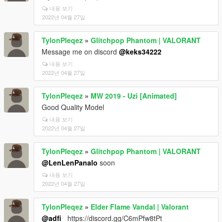
내용 보기
2022년 04월 27일
TylonPleqez
»
Glitchpop Phantom | VALORANT
Message me on discord
@keks34222
내용 보기
2022년 04월 27일
TylonPleqez
»
MW 2019 - Uzi [Animated]
Good Quality Model
내용 보기
2022년 04월 27일
TylonPleqez
»
Glitchpop Phantom | VALORANT
@LenLenPanalo
soon
내용 보기
2022년 04월 27일
TylonPleqez
»
Elder Flame Vandal | Valorant
@adfi_
https://discord.gg/C6mPfw8tPt