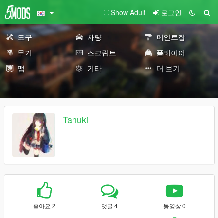
Show Adult
로그인
도구
차량
페인트잡
무기
스크립트
플레이어
맵
기타
더 보기
Tanuki
좋아요 2
댓글 4
동영상 0