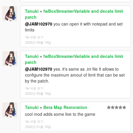
Tanuki
»
fwBoxStreamerVariable and decals limit
patch
@JAM102970
you can open it with notepad and set
limits
내용 보기
2022년 05월 19일
Tanuki
»
fwBoxStreamerVariable and decals limit
patch
@JAM102970
yes. it's same as .ini file It allows to
configure the maximum amout of limit that can be set
by the patch.
내용 보기
2022년 05월 19일
Tanuki
»
Beta Map Restoration
cool mod adds some live to the game
내용 보기
2022년 01월 19일