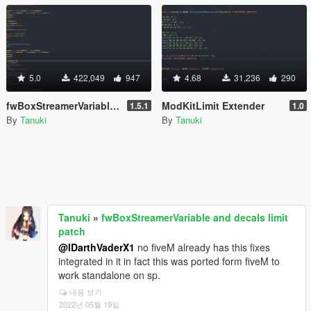
5.0
422,049
947
4.68
31,236
290
fwBoxStreamerVariable and decals limit patch
ModKitLimit Extender
1.5.1
1.0
By
Tanuki
By
Tanuki
Tanuki
»
fwBoxStreamerVariable and decals limit
patch
@IDarthVaderX1
no fiveM already has this fixes
integrated in it in fact this was ported form fiveM to
work standalone on sp.
내용 보기
2022년 05월 19일