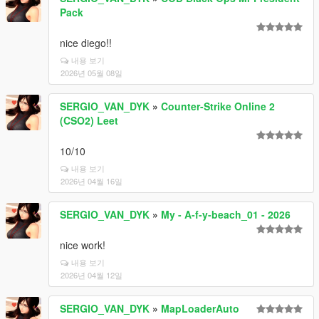
Pack
nice diego!!
내용 보기
2026년 05월 08일
SERGIO_VAN_DYK
»
Counter-Strike Online 2
(CSO2) Leet
10/10
내용 보기
2026년 04월 16일
SERGIO_VAN_DYK
»
My - A-f-y-beach_01 - 2026
nice work!
내용 보기
2026년 04월 12일
SERGIO_VAN_DYK
»
MapLoaderAuto