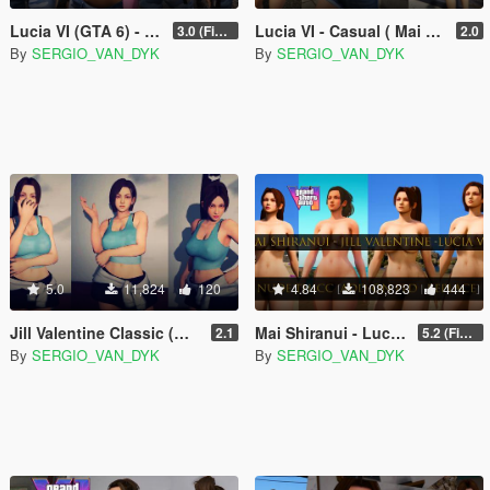
Lucia VI (GTA 6) - Mai Shiranui [Add-On Ped | Replace]
Lucia VI - Casual ( Mai Shiranui - Jill Valentine ) [Add-On Ped | Replace]
3.0 (Final)
2.0
By
SERGIO_VAN_DYK
By
SERGIO_VAN_DYK
5.0
11,824
120
4.84
108,823
444
Jill Valentine Classic (Mai Shiranui) [Add-On Ped | Replace] KoF SNK - Resident Evil 3: Nemesis
Mai Shiranui - Lucia VI - Jill Valentine | Nude/Thicc [Add-On Ped | Replace] Resident Evil - DOA
2.1
5.2 (Final)
By
SERGIO_VAN_DYK
By
SERGIO_VAN_DYK