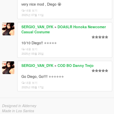
very nice mod , Diego 🤩
내용 보기
2025년 07월 11일
SERGIO_VAN_DYK
»
DOA5LR Honoka Newcomer
Casual Costume
10/10 Diego!! ⭐⭐⭐⭐⭐
내용 보기
2025년 05월 25일
SERGIO_VAN_DYK
»
COD BO Danny Trejo
Go Diego, Go!!!! ⭐⭐⭐⭐⭐⭐
내용 보기
2025년 05월 17일
Designed in Alderney
Made in Los Santos