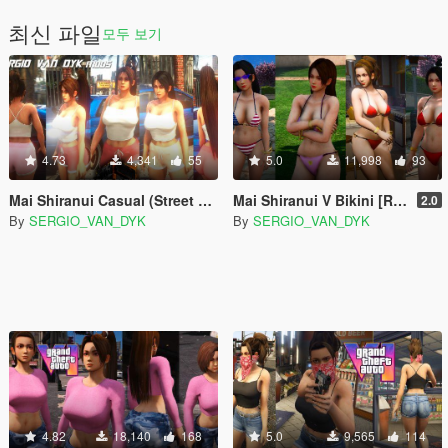
최신 파일
모두 보기
4.73
4,341
55
5.0
11,998
93
Mai Shiranui Casual (Street Fighter 6) [Add-On Ped | Replace]
Mai Shiranui V Bikini [Replace |Add-On Ped]
2.0
By
SERGIO_VAN_DYK
By
SERGIO_VAN_DYK
4.82
18,140
168
5.0
9,565
114