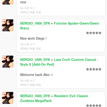
nice
내용 보기
2026년 04월 12일
SERGIO_VAN_DYK
»
Fortnite Spider-Gwen/Gwen
Stacy
Nice work Diego !
내용 보기
2026년 04월 12일
SERGIO_VAN_DYK
»
Lara Croft Custom Casual -
Style II [Add-On Ped]
Welcome back Alex ⭐
내용 보기
2025년 09월 22일
SERGIO_VAN_DYK
»
Resident Evil Classic
Zombies MegaPack