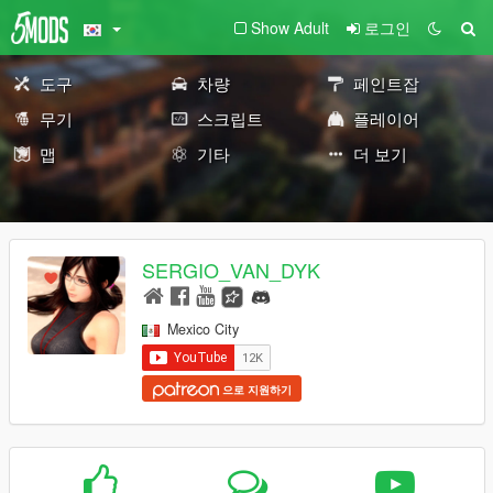
Show Adult
로그인
도구
차량
페인트잡
무기
스크립트
플레이어
맵
기타
더 보기
SERGIO_VAN_DYK
Mexico City
으로 지원하기