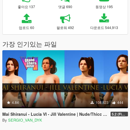
좋아요 137
댓글 690
동영상 195
업로드 60
팔로워 492
다운로드 544,913
가장 인기있는 파일
4.84
108,823
444
Mai Shiranui - Lucia VI - Jill Valentine | Nude/Thicc [Add-On Ped | Replace] Resident Evil - DOA
5.2 (Final)
By
SERGIO_VAN_DYK