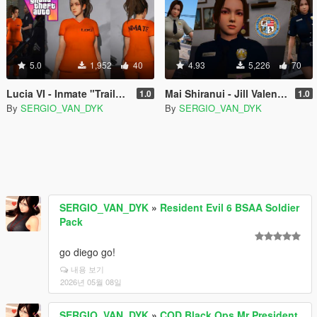
5.0
1,952
40
4.93
5,226
70
Lucia VI - Inmate "Trailer 1" (GTA 6) [Add-On Ped | Replace]
Mai Shiranui - Jill Valentine - Police Officer - Sheriff [Replace]
1.0
1.0
By
SERGIO_VAN_DYK
By
SERGIO_VAN_DYK
SERGIO_VAN_DYK
»
Resident Evil 6 BSAA Soldier
Pack
go diego go!
내용 보기
2026년 05월 08일
SERGIO_VAN_DYK
»
COD Black Ops Mr President