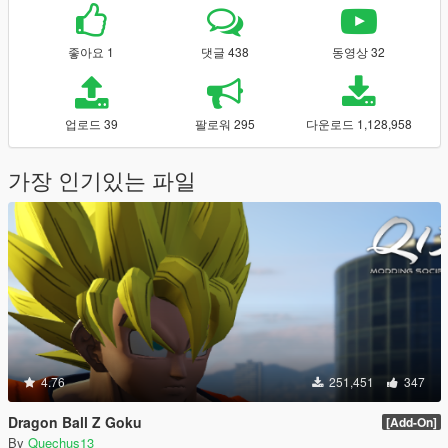
좋아요 1
댓글 438
동영상 32
업로드 39
팔로워 295
다운로드 1,128,958
가장 인기있는 파일
4.76
251,451
347
Dragon Ball Z Goku
[Add-On]
By
Quechus13