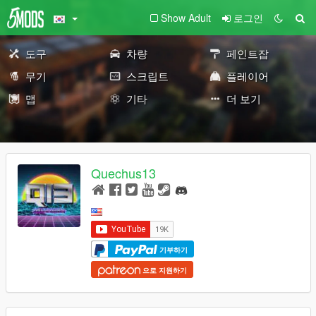
Show Adult
로그인
도구
차량
페인트잡
무기
스크립트
플레이어
맵
기타
더 보기
Quechus13
기부하기
으로 지원하기