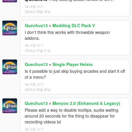
내용 보기
2024년 09월 02일
Quechus13
»
Modding DLC Pack V
I don't think this works with throwable weapon
addons.
내용 보기
2024년 07월 31일
Quechus13
»
Single Player Heists
Is it possible to just skip buying arcades and start it off
of a menu?
내용 보기
2024년 05월 22일
Quechus13
»
Menyoo 2.0 (Enhanced & Legacy)
Please add a way to disable tooltips, sucks waiting
around 20 seconds for the thing to disappear for
recording videos lol
내용 보기