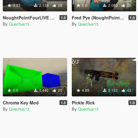
4.93
2,138
28
5.0
2,083
25
NoughtPointFourLIVE Car
Fred Pye (NoughtPointFourLIVE)
1.0
1.0
By
Quechus13
By
Quechus13
5.0
1,440
25
4.89
2,132
43
Chroma Key Mod
Pickle Rick
1.0
1.0
By
Quechus13
By
Quechus13