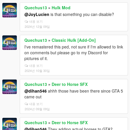
Quechus13
»
Hulk Mod
@JoyLucien
is that something you can disable?
내용 보기
2024년 12월 09일
Quechus13
»
Classic Hulk [Add-On]
I've remastered this ped, not sure if I'm allowed to link
on comments but please go to my Discord for
pictures of it.
내용 보기
2024년 10월 30일
Quechus13
»
Deer to Horse SFX
@dihan546
ahhh those have been there since GTA 5
came out
내용 보기
2024년 09월 09일
Quechus13
»
Deer to Horse SFX
@dihan546
They adding actual horses to GTA?