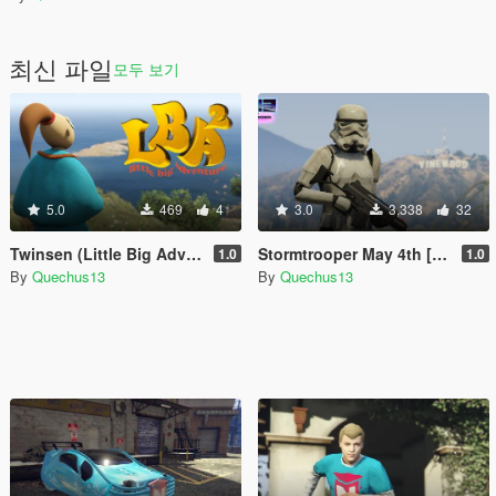
최신 파일
모두 보기
5.0
469
4
3.0
3,338
32
Twinsen (Little Big Adventure) [Add-On Ped]
Stormtrooper May 4th [Add-On Ped]
1.0
1.0
By
Quechus13
By
Quechus13