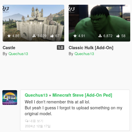
4.86
3,029
67
4.91
6,872
58
Castle
Classic Hulk [Add-On]
1.0
By
Quechus13
By
Quechus13
Quechus13
»
Minecraft Steve [Add-On Ped]
Well I don't remember this at all lol.
But yeah I guess I forgot to upload something on my
original model.
내용 보기
2024년 12월 17일