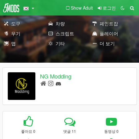
Show Adult
로그인
도구
차량
페인트잡
무기
스크립트
플레이어
맵
기타
더 보기
NG Modding
좋아요 0
댓글 11
동영상 0