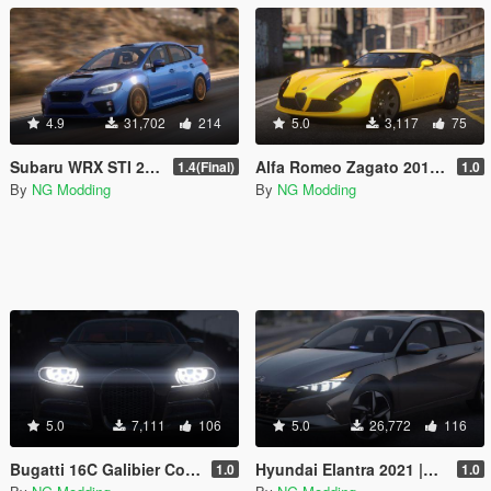
4.9
31,702
214
5.0
3,117
75
Subaru WRX STI 2016 [Add-On / Livery / Tuning / Extras ]
Alfa Romeo Zagato 2012 [Add-On]
1.4(Final)
1.0
By
NG Modding
By
NG Modding
5.0
7,111
106
5.0
26,772
116
Bugatti 16C Galibier Concept 2009 [Add-On]
Hyundai Elantra 2021 |Beta| [Add-On]
1.0
1.0