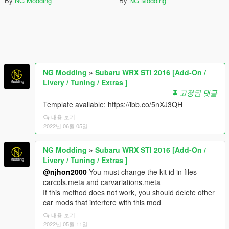
By
NG Modding
By
NG Modding
NG Modding
»
Subaru WRX STI 2016 [Add-On /
Livery / Tuning / Extras ]
고정된 댓글
Template available: https://ibb.co/5nXJ3QH
내용 보기
2022년 06월 05일
NG Modding
»
Subaru WRX STI 2016 [Add-On /
Livery / Tuning / Extras ]
@njhon2000
You must change the kit id in files
carcols.meta and carvariations.meta
If this method does not work, you should delete other
car mods that interfere with this mod
내용 보기
2022년 05월 11일