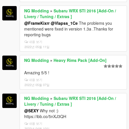
NG Modding
»
Subaru WRX STI 2016 [Add-On /
Livery / Tuning / Extras ]
@FrameKixrr
@Vlapss_1Ce
The problems you
mentioned were fixed in version 1.3a .Thanks for
reporting bugs
내용 보기
2022년 05월 11일
NG Modding
»
Heavy Rims Pack [Add-On]
Amazing 5/5 !
내용 보기
2022년 05월 07일
NG Modding
»
Subaru WRX STI 2016 [Add-On /
Livery / Tuning / Extras ]
@SEXY
Why not :)
https://ibb.co/5nXJ3QH
내용 보기
2022년 04월 10일