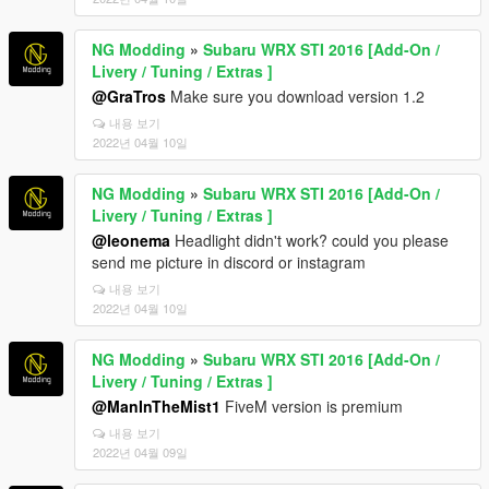
NG Modding
»
Subaru WRX STI 2016 [Add-On /
Livery / Tuning / Extras ]
@GraTros
Make sure you download version 1.2
내용 보기
2022년 04월 10일
NG Modding
»
Subaru WRX STI 2016 [Add-On /
Livery / Tuning / Extras ]
@leonema
Headlight didn't work? could you please
send me picture in discord or instagram
내용 보기
2022년 04월 10일
NG Modding
»
Subaru WRX STI 2016 [Add-On /
Livery / Tuning / Extras ]
@ManInTheMist1
FiveM version is premium
내용 보기
2022년 04월 09일