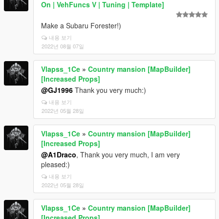
On | VehFuncs V | Tuning | Template]
Make a Subaru Forester!)
내용 보기
2022년 08월 07일
Vlapss_1Ce
»
Country mansion [MapBuilder]
[Increased Props]
@GJ1996
Thank you very much:)
내용 보기
2022년 05월 28일
Vlapss_1Ce
»
Country mansion [MapBuilder]
[Increased Props]
@A1Draco
, Thank you very much, I am very
pleased:)
내용 보기
2022년 05월 28일
Vlapss_1Ce
»
Country mansion [MapBuilder]
[Increased Props]