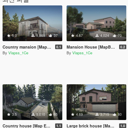
5.0
1,869
37
4.67
4,024
70
Country mansion [MapBuilder] [Increased Props]
Mansion House [MapBuilder] [Increased Props]
0.1
0.2
By
Vlapss_1Ce
By
Vlapss_1Ce
3.5
5,010
65
4.69
3,715
80
Country house [Map Editor | YMAP | Map Builder]
Large brick house [MapEditor]
1.1
1.0