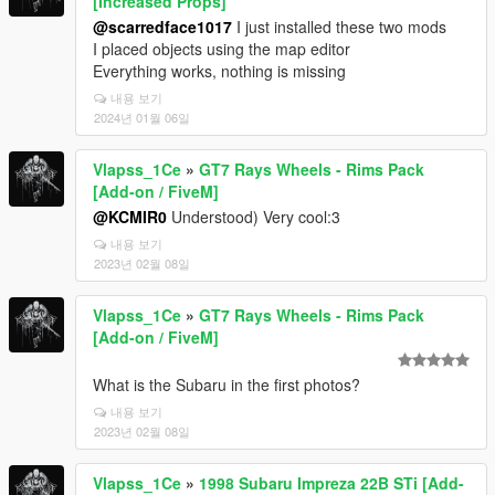
[Increased Props]
@scarredface1017
I just installed these two mods
I placed objects using the map editor
Everything works, nothing is missing
내용 보기
2024년 01월 06일
Vlapss_1Ce
»
GT7 Rays Wheels - Rims Pack
[Add-on / FiveM]
@KCMIR0
Understood) Very cool:3
내용 보기
2023년 02월 08일
Vlapss_1Ce
»
GT7 Rays Wheels - Rims Pack
[Add-on / FiveM]
What is the Subaru in the first photos?
내용 보기
2023년 02월 08일
Vlapss_1Ce
»
1998 Subaru Impreza 22B STi [Add-