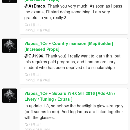
@A1Draco
, Thank you very much! As soon as I pass
the exams, I'll start doing something. I am very
grateful to you, really:3
내용 보기
2022년 05월 28일
Vlapss_1Ce
»
Country mansion [MapBuilder]
[Increased Props]
@GJ1996
, Thank you) I really want to learn this, but
this requires paid programs, and I am an ordinary
student who has been deprived of a scholarship:)
내용 보기
2022년 05월 28일
Vlapss_1Ce
»
Subaru WRX STI 2016 [Add-On /
Livery / Tuning / Extras ]
In update 1.3, somehow the headlights glow strangely
(or it seems to me). And fog lamps are tinted together
with the glasses.
내용 보기
2022년 05월 10일