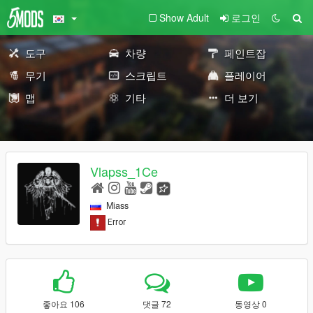
Show Adult
로그인
도구
차량
페인트잡
무기
스크립트
플레이어
맵
기타
더 보기
Vlapss_1Ce
Miass
좋아요 106
댓글 72
동영상 0