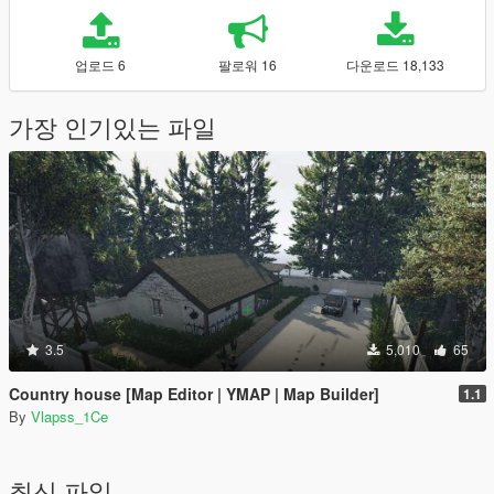
업로드 6
팔로워 16
다운로드 18,133
가장 인기있는 파일
3.5
5,010
65
Country house [Map Editor | YMAP | Map Builder]
1.1
By
Vlapss_1Ce
최신 파일