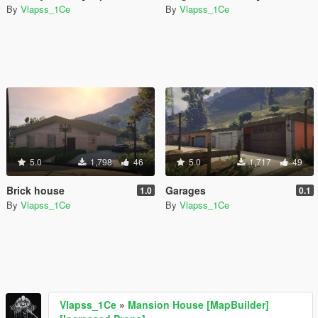
By
Vlapss_1Ce
By
Vlapss_1Ce
5.0
1,798
46
5.0
1,717
49
Brick house
Garages
1.0
0.1
By
Vlapss_1Ce
By
Vlapss_1Ce
Vlapss_1Ce
»
Mansion House [MapBuilder]