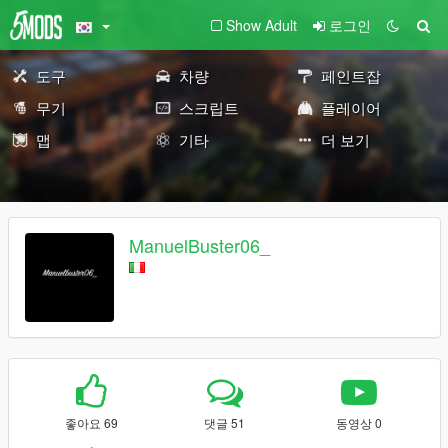
Show Adult
로그인
도구
차량
페인트잡
무기
스크립트
플레이어
맵
기타
더 보기
ManuelBuster06_
좋아요 69
댓글 51
동영상 0