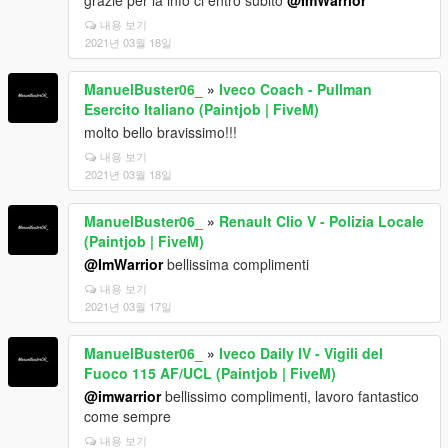
grazie per la info ci entro subito
@ImWarrior
내용 보기
2021년 03월 18일
ManuelBuster06_
»
Iveco Coach - Pullman
Esercito Italiano (Paintjob | FiveM)
molto bello bravissimo!!!
내용 보기
2021년 03월 18일
ManuelBuster06_
»
Renault Clio V - Polizia Locale
(Paintjob | FiveM)
@ImWarrior
bellissima complimenti
내용 보기
2021년 03월 17일
ManuelBuster06_
»
Iveco Daily IV - Vigili del
Fuoco 115 AF/UCL (Paintjob | FiveM)
@imwarrior
bellissimo complimenti, lavoro fantastico
come sempre
내용 보기