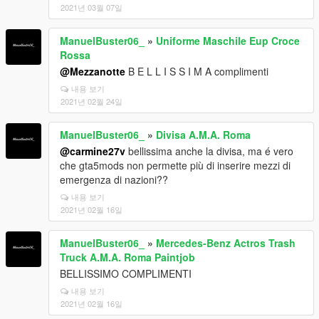
2021년 03월 07일
ManuelBuster06_
»
Uniforme Maschile Eup Croce
Rossa
@Mezzanotte
B E L L I S S I M A complimenti
내용 보기
2021년 02월 24일
ManuelBuster06_
»
Divisa A.M.A. Roma
@carmine27v
bellissima anche la divisa, ma é vero
che gta5mods non permette più di inserire mezzi di
emergenza di nazioni??
내용 보기
2021년 02월 16일
ManuelBuster06_
»
Mercedes-Benz Actros Trash
Truck A.M.A. Roma Paintjob
BELLISSIMO COMPLIMENTI
내용 보기
2021년 02월 16일