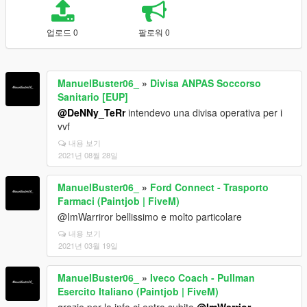
업로드 0
팔로워 0
ManuelBuster06_
»
Divisa ANPAS Soccorso
Sanitario [EUP]
@DeNNy_TeRr
intendevo una divisa operativa per i
vvf
내용 보기
2021년 08월 28일
ManuelBuster06_
»
Ford Connect - Trasporto
Farmaci (Paintjob | FiveM)
@ImWarriror bellissimo e molto particolare
내용 보기
2021년 03월 19일
ManuelBuster06_
»
Iveco Coach - Pullman
Esercito Italiano (Paintjob | FiveM)