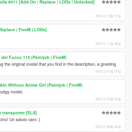
olla #411 [Add-On / Replace | LODs | Unlocked]
2021년 12월 10일
Replace | FiveM | LODs]
2021년 11월 28일
i del Fuoco 115 (Paintjob | FiveM)
g the original model that you find in the description, a greeting
2021년 07월 02일
kin Without Anime Girl (Paintjob | FiveM)
 Lodgy model.
2021년 07월 02일
r transporter [ELS]
cino! Un saluto caro ;)
2021년 06월 04일