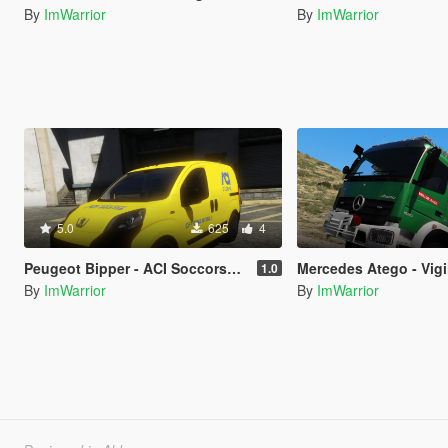
By
ImWarrior
By
ImWarrior
5.0
625
4
Peugeot Bipper - ACI Soccorso Stradale Officina Mobile (Paintjob | FiveM)
Mercedes Atego - Vigili del Fuoco 115 ex Forestale
1.0
By
ImWarrior
By
ImWarrior