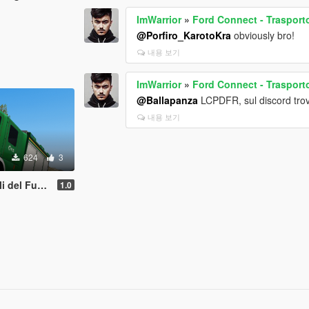
ImWarrior
»
Ford Connect - Trasporto
@Porfiro_KarotoKra
obviously bro!
내용 보기
ImWarrior
»
Ford Connect - Trasporto
@Ballapanza
LCPDFR, sul discord trovi 
내용 보기
624
3
 (Paintjob | FiveM)
1.0