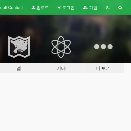
dult
Content
업로드
로그인
가입
맵
기타
더 보기