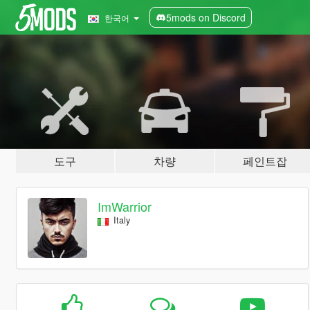
5mods on Discord
한국어
도구
차량
페인트잡
ImWarrior
Italy