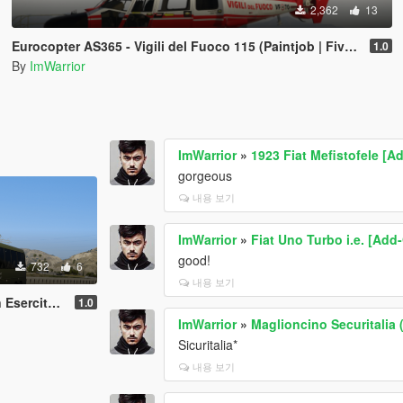
2,362
13
Eurocopter AS365 - Vigili del Fuoco 115 (Paintjob | FiveM)
1.0
By
ImWarrior
ImWarrior
»
1923 Fiat Mefistofele [
gorgeous
내용 보기
ImWarrior
»
Fiat Uno Turbo i.e. [Add-
good!
732
6
내용 보기
aintjob | FiveM)
1.0
ImWarrior
»
Maglioncino Securitalia 
Sicuritalia*
내용 보기