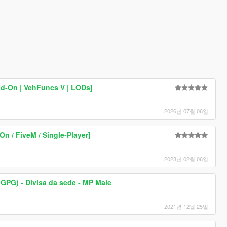
Add-On | VehFuncs V | LODs]
2026년 07월 06일
On / FiveM / Single-Player]
2023년 02월 06일
(GPG) - Divisa da sede - MP Male
2021년 12월 25일