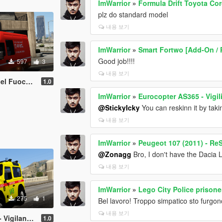
ImWarrior
»
Formula Drift Toyota Cor
plz do standard model
내용 보기
ImWarrior
»
Smart Fortwo [Add-On / 
Good job!!!!
597
3
내용 보기
Paintjob | FiveM)
1.0
ImWarrior
»
Eurocopter AS365 - Vigil
@StickyIcky
You can reskinn it by takin
내용 보기
ImWarrior
»
Peugeot 107 (2011) - ReS
@Zonagg
Bro, I don't have the Dacia
내용 보기
ImWarrior
»
Lego City Police prisone
275
1
Bel lavoro! Troppo simpatico sto furgon
내용 보기
B (Paintjob | FiveM)
1.0