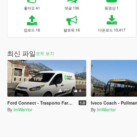
좋아요 41
댓글 136
동영상 1
업로드 16
팔로워 16
다운로드 13,417
최신 파일
모두 보기
705
8
Ford Connect - Trasporto Farmaci (Paintjob | FiveM)
Iveco Coach - Pullman Esercito Italiano (P
1.0
By
ImWarrior
By
ImWarrior