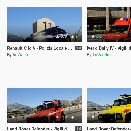
676
5
5.0
Renault Clio V - Polizia Locale (Paintjob | FiveM)
Iveco Daily IV - Vigili del Fuoco 115 AF/UCL (
1.0
By
ImWarrior
By
ImWarrior
5.0
712
5
5.0
Land Rover Defender - Vigili del Fuoco 115 (Paintjob | FiveM)
Land Rover Defender - Vigilanza Antincendi Boschivi VA
1.0