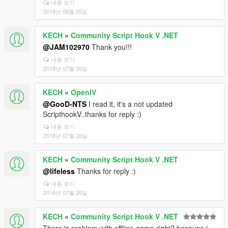
내용 보기
2018년 08월 05일
KECH
»
Community Script Hook V .NET
@JAM102970
Thank you!!!
내용 보기
2018년 07월 26일
KECH
»
OpenIV
@GooD-NTS
I read it, it's a not updated
ScripthookV..thanks for reply :)
내용 보기
2018년 07월 26일
KECH
»
Community Script Hook V .NET
@lifeless
Thanks for reply :)
내용 보기
2018년 07월 25일
KECH
»
Community Script Hook V .NET