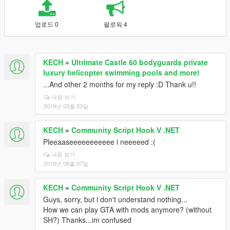
업로드 0
팔로워 4
KECH
»
Ultrimate Castle 60 bodyguards private
luxury helicopter swimming pools and more!
...And other 2 months for my reply :D Thank u!!
내용 보기
2019년 03월 03일
KECH
»
Community Script Hook V .NET
Pleeaaseeeeeeeeeee i neeeeed :(
내용 보기
2018년 08월 07일
KECH
»
Community Script Hook V .NET
Guys, sorry, but i don't understand nothing...
How we can play GTA with mods anymore? (without
SH?) Thanks...im confused