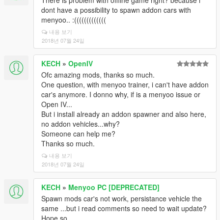
There is problem with offline game right? because i
dont have a possibility to spawn addon cars with
menyoo.. :(((((((((((((
내용 보기
2018년 07월 24일
KECH
»
OpenIV
Ofc amazing mods, thanks so much.
One question, with menyoo trainer, i can't have addon
car's anymore. I donno why, if is a menyoo issue or
Open IV...
But i install already an addon spawner and also here,
no addon vehicles...why?
Someone can help me?
Thanks so much.
내용 보기
2018년 07월 24일
KECH
»
Menyoo PC [DEPRECATED]
Spawn mods car's not work, persistance vehicle the
same ...but i read comments so need to wait update?
Hope so..