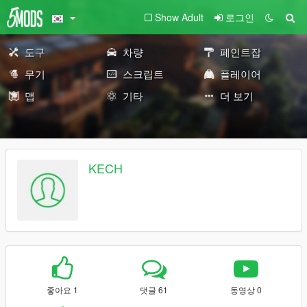
Show Adult
로그인
도구
차량
페인트잡
무기
스크립트
플레이어
맵
기타
더 보기
KECH
좋아요 1
댓글 61
동영상 0