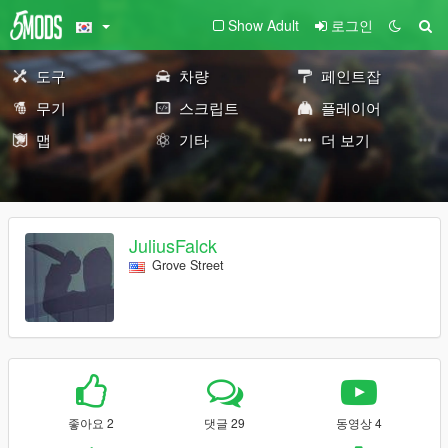
Show Adult
로그인
도구
차량
페인트잡
무기
스크립트
플레이어
맵
기타
더 보기
JuliusFalck
Grove Street
좋아요 2
댓글 29
동영상 4