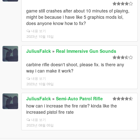
game still crashes after about 10 minutes of playing,
might be because i have like 5 graphics mods lol,
does anyone know how to fix?
내용 보기
2023년 10월 15일
JuliusFalck
»
Real Immersive Gun Sounds
carbine rifle doesn't shoot, please fix. is there any
way i can make it work?
내용 보기
2023년 10월 09일
JuliusFalck
»
Semi-Auto Patrol Rifle
how can i increase the fire rate? kinda like the
increased pistol fire rate
내용 보기
2023년 08월 05일