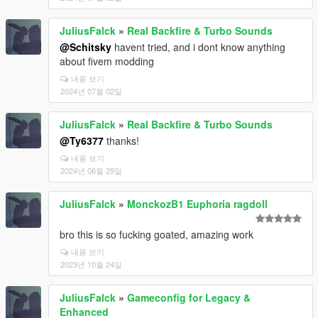
JuliusFalck
»
Real Backfire & Turbo Sounds
@Schitsky
havent tried, and i dont know anything
about fivem modding
내용 보기
2024년 07월 02일
JuliusFalck
»
Real Backfire & Turbo Sounds
@Ty6377
thanks!
내용 보기
2024년 06월 29일
JuliusFalck
»
MonckozB1 Euphoria ragdoll
bro this is so fucking goated, amazing work
내용 보기
2023년 10월 24일
JuliusFalck
»
Gameconfig for Legacy &
Enhanced