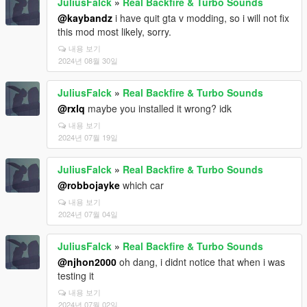
JuliusFalck
»
Real Backfire & Turbo Sounds
@kaybandz
i have quit gta v modding, so i will not fix
this mod most likely, sorry.
내용 보기
2024년 08월 30일
JuliusFalck
»
Real Backfire & Turbo Sounds
@rxlq
maybe you installed it wrong? idk
내용 보기
2024년 07월 19일
JuliusFalck
»
Real Backfire & Turbo Sounds
@robbojayke
which car
내용 보기
2024년 07월 04일
JuliusFalck
»
Real Backfire & Turbo Sounds
@njhon2000
oh dang, i didnt notice that when i was
testing it
내용 보기
2024년 07월 02일