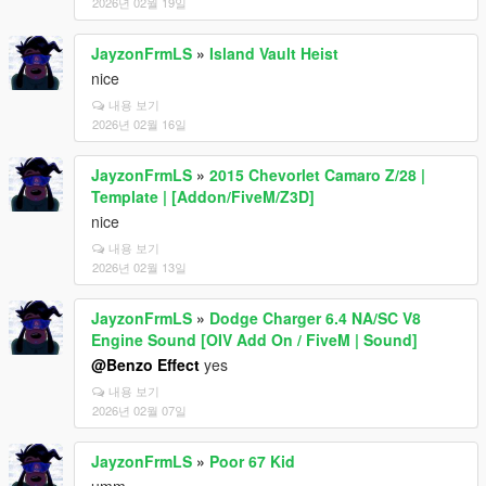
2026년 02월 19일
JayzonFrmLS
»
Island Vault Heist
nice
내용 보기
2026년 02월 16일
JayzonFrmLS
»
2015 Chevorlet Camaro Z/28 |
Template | [Addon/FiveM/Z3D]
nice
내용 보기
2026년 02월 13일
JayzonFrmLS
»
Dodge Charger 6.4 NA/SC V8
Engine Sound [OIV Add On / FiveM | Sound]
@Benzo Effect
yes
내용 보기
2026년 02월 07일
JayzonFrmLS
»
Poor 67 Kid