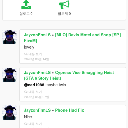
업로드 0
팔로워 0
JayzonFrmLS
»
[MLO] Davis Motel and Shop [SP |
FiveM]
lovely
내용 보기
2026년 06월 14일
JayzonFrmLS
»
Cypress Vice Smuggling Heist
(GTA 6 Story Heist)
@carl1988
maybe twin
내용 보기
2026년 05월 07일
JayzonFrmLS
»
Phone Hud Fix
Nice
내용 보기