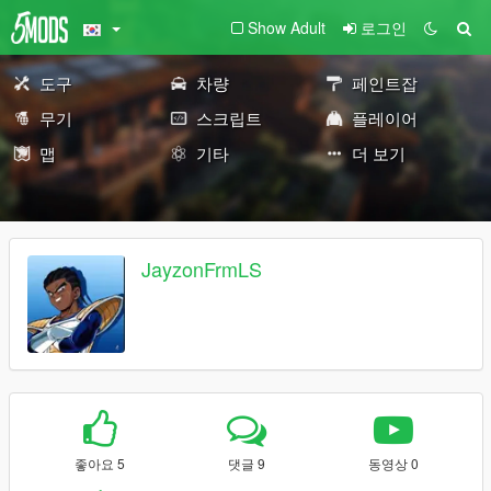
Show Adult
로그인
도구
차량
페인트잡
무기
스크립트
플레이어
맵
기타
더 보기
JayzonFrmLS
좋아요 5
댓글 9
동영상 0