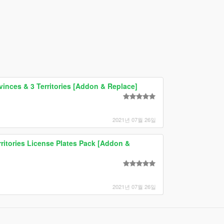
vinces & 3 Territories [Addon & Replace]
2021년 07월 26일
erritories License Plates Pack [Addon &
2021년 07월 26일