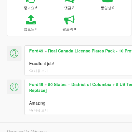
좋아요 6
댓글 2
동영상 0
업로드 0
팔로워 0
Ford49
»
Real Canada License Plates Pack - 10 Pro
Excellent job!
내용 보기
Ford49
»
50 States + District of Columbia + 5 US T
Replace]
Amazing!
내용 보기
Designed in Alderney