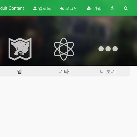
dult
Content
업로드
로그인
가입
맵
기타
더 보기