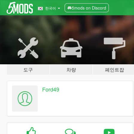
5mods on Discord
한국어
도구
차량
페인트잡
Ford49