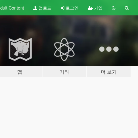
dult
Content
업로드
로그인
가입
맵
기타
더 보기