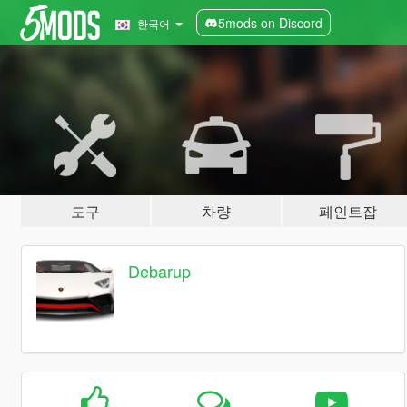
5mods on Discord
한국어
도구
차량
페인트잡
Debarup