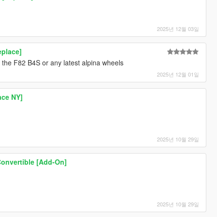
2025년 12월 03일
eplace]
the F82 B4S or any latest alpina wheels
2025년 12월 01일
ace NY]
2025년 10월 29일
onvertible [Add-On]
2025년 10월 29일