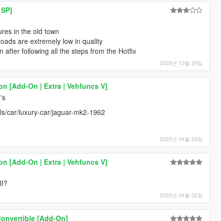
 SP]
tures in the old town
oads are extremely low in quality
n after following all the steps from the Hotfix
2025년 10월 29일
on [Add-On | Extra | Vehfuncs V]
's
ls/car/luxury-car/jaguar-mk2-1962
2025년 04월 03일
on [Add-On | Extra | Vehfuncs V]
II?
2025년 04월 02일
onvertible [Add-On]