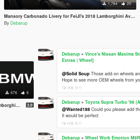
1,784
20
Mansory Carbonado Livery for FeiJI's 2018 Lamborghini Aventador S Roadster
By
Debarup
Debarup
»
Vince's Nissan Maxima St
Extras | Wheel]
@Solid Soup
Those add-on wheels ar
Hope to see more OEM wheels from yo
내용 보기
676
6
Debarup
»
Toyota Supra Turbo '98 (
 Audi, Porsche
2.0
@Wanted188
Could you please add the 
It would be perfect
내용 보기
Debarup
»
Wheel Work Emotion M8R