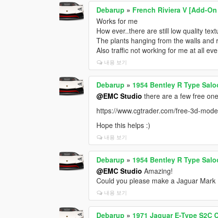
Debarup
»
French Riviera V [Add-On
Works for me
How ever..there are still low quality tex
The plants hanging from the walls and r
Also traffic not working for me at all eve
내용 보기
Debarup
»
1954 Bentley R Type Salo
@EMC Studio
there are a few free one
https://www.cgtrader.com/free-3d-mode
Hope this helps :)
내용 보기
Debarup
»
1954 Bentley R Type Salo
@EMC Studio
Amazing!
Could you please make a Jaguar Mark 
내용 보기
Debarup
»
1971 Jaguar E-Type S2C C