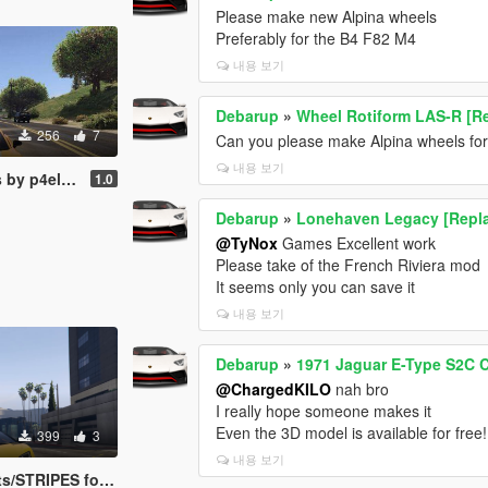
Please make new Alpina wheels
Preferably for the B4 F82 M4
내용 보기
Debarup
»
Wheel Rotiform LAS-R [R
256
7
Can you please make Alpina wheels for 
내용 보기
 Sport Paintjob
1.0
Debarup
»
Lonehaven Legacy [Repl
@TyNox
Games Excellent work
Please take of the French Riviera mod
It seems only you can save it
내용 보기
Debarup
»
1971 Jaguar E-Type S2C C
@ChargedKILO
nah bro
I really hope someone makes it
Even the 3D model is available for free!
399
3
내용 보기
mborghini Aventador S Roadster