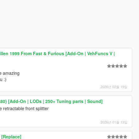
illen 1999 From Fast & Furious [Add-On | VehFuncs V |
e amazing
u :)
2026년 02월 19일
A80) [Add-On | LODs | 250+ Tuning parts | Sound]
retractable front splitter
2026년 01월 13일
 [Replace]