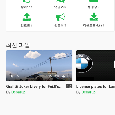
좋아요 6
댓글 207
동영상 0
업로드 7
팔로워 3
다운로드 4,991
최신 파일
0.5
728
7
Grafitti Joker Livery for FeiJI's 2018 Lamborghini Aventador S Roadster
License plates for Lamborghini, Ferrari,
1.0
By
Debarup
By
Debarup