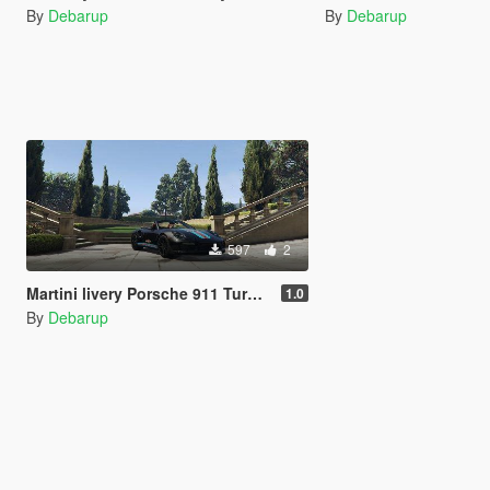
By
Debarup
By
Debarup
597
2
Martini livery Porsche 911 Turbo S Cabriolet
1.0
By
Debarup