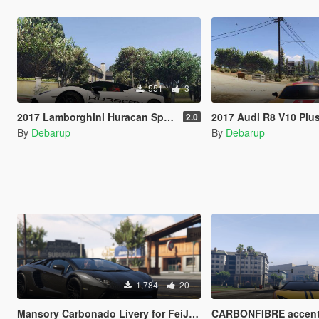
551
3
2017 Lamborghini Huracan Spyder Paintjob
2017 Audi R8 V10 Plus by p4elkin | Audi
2.0
By
Debarup
By
Debarup
1,784
20
Mansory Carbonado Livery for FeiJI's 2018 Lamborghini Aventador S Roadster
CARBONFIBRE accents/STRIPES for FeiJI's 2018 La