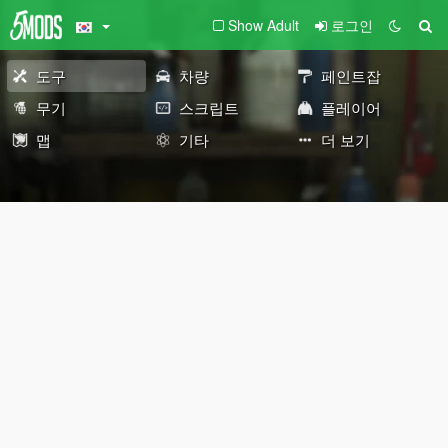
Show Adult
로그인
도구
차량
페인트잡
무기
스크립트
플레이어
맵
기타
더 보기