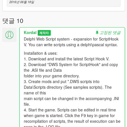
2016년 06월 18일
Недостатки:
Большой размер плагина ~10 Мб.
댓글 10
Отсутствует пользовательский интерфейс.
Плагин находится на ранней стадии разработки,
Kordal
고정된 댓글
поэтому возможности его применения
제작자
минимальны.
Delphi Web Script system - expansion for ScriptHook
V. You can write scripts using a delphi\pascal syntax.
Установка:
Installation & uses:
Обновить версию ScriptHook V до последней. Распаковать
1. Download and install the latest Script Hook V.
содержимое архива (dxinput8.dll, ScriptHookV.dll) в
2. Download "DWS System for ScriptHook" and copy
директорию с игрой.
the .ASI file and Data
Поместить содержимое архива с данной модификацией в
folder into your game directory.
корневую директорию с игрой.
3. Create mods and put *.DWS scripts into
Data\Scripts directory (See samples scripts). The
Настройка и использование:
name of this
В папке Data находятся: файл конфигурации
main script can be changed in the accompanying .INI
DelphiWebScript.ini и директория Scripts со скриптами.
file.
DelphiWebScript.ini
содержит два параметра:
4. Start the game. Scripts can be edited in real time
ScriptDir
- путь к скриптам, указывает системе где искать
when game is started. Click the F9 key in game for
файлы со скриптами.
recompilation of scripts, the result of execution can be
RunScript
- название основного (ведущего) скрипт файла,
seen in the .LOG file.