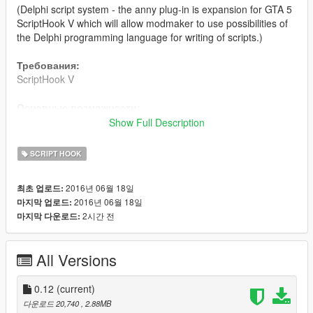
(Delphi script system - the anny plug-in is expansion for GTA 5
ScriptHook V which will allow modmaker to use possibilities of
the Delphi programming language for writing of scripts.)
Требования:
ScriptHook V
Основные возможности:
Написание скриптов с возможностью использования
Show Full Description
синтаксиса языка DELPHI / PASCAL.
Нет необходимости использовать компилятор и среду
SCRIPT HOOK
разработки, таскать сторонние библиотеки.
Скрипты можно писать прямо в текстовом редакторе.
2016년 06월 18일
최초 업로드:
Скрипты выполняются в режиме реального времени
2016년 06월 18일
마지막 업로드:
интерпретатором Delphi Web Script.
2시간 전
마지막 다운로드:
Скрипты можно писать в режиме реального времени,
свернув игру в Taskbar.
Перекомпиляция скриптов доступна по нажатию
All Versions
системной клавиши F9 непосредственно в игре.
Ведение логов (запись ошибок компиляции в файл с
0.12
указанием строки, колонки и имени исполняемого
(current)
скрипта).
다운로드 20,740
, 2.88MB