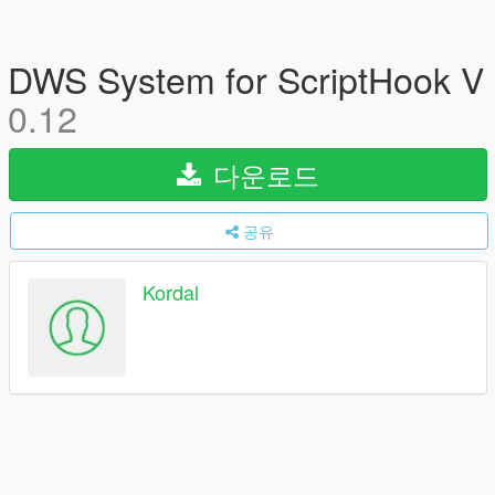
DWS System for ScriptHook V
0.12
다운로드
공유
Kordal