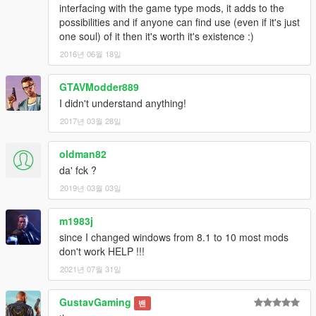
0.10 - Начальная версия, первый релиз (Initial version).
interfacing with the game type mods, it adds to the
possibilities and if anyone can find use (even if it's just
Благодарности (Special thanks):
one soul) of it then it's worth it's existence :)
I express thanks:
2016년 06월 18일
- Alexander Blade
GTAVModder889
- Brink, Danie (South Africa)
I didn't understand anything!
- Darling, Jeremy
- Egorov, Nikita (Russia)
2017년 03월 28일
- Fuchs, Manfred (Germany)
- Grange, Eric (France)
oldman82
- Hariseno, Jagad (Hungary)
da' fck ?
- Hernler, Hannes (Austria)
2019년 03월 03일
- Krenn, Willibald (Austria)
- Lind, Martin (Denmark)
- Listac, John
m1983j
- Luleich, Andreas (Germany)
since I changed windows from 8.1 to 10 most mods
- Rheinheimer, Danilo Luiz (Brazil)
don't work HELP !!!
- Riepp, Michael (Germany)
2021년 07월 31일
- Ronzano, Juan Luis (Portugal)
- Tosik
GustavGaming
- Waldenburg, Martin (Germany)
밴