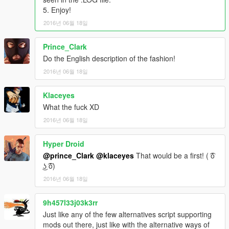
которое будет запускать система, например Main.dws.
5. Enjoy!
В директории
Scripts
(сюда помещаем файлы со
2016년 06월 18일
скриптами):
Hashes.dws
- константы с хеш кодами, для определения
Prince_Clark
скриптовых функций в игре (полный список констант можно
Do the English description of the fashion!
посмотреть в оригинальном SDK).
Scripting.dws
- скриптовые функции игры, полный список
2016년 06월 18일
функций см. в оригинальном SDK.
Test.dws, TurnSignals.dws
- примеры скриптов.
Klaceyes
После редактирования всех скриптов, запускаем игру в
What the fuck XD
одиночном режиме. Если все сделано правильно, вы
2016년 06월 18일
увидите результат выполнения скрипта в игре, а
DelphiWebScript.log информацию о состоянии ваших
скриптов. По нажатию системной клавиши
F9
происходит
Hyper Droid
перезагрузка и повторная компиляция ведущего скрипта,
@prince_Clark
@klaceyes
That would be a first! ( ͡ō
указанного в параметре
RunScript
файла
͜ʖ ͡ō)
DelphiWebScript.ini
. Таким образом, можно редактировать
2016년 06월 18일
скрипты не завершая игру.
9h457l33j03k3rr
История версий (history):
0.12 - Добавлены примеры скриптов (Adding new sample
Just like any of the few alternatives script supporting
script).
mods out there, just like with the alternative ways of