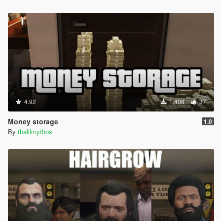
4.92
1,408
37
Money storage
1.0
By
thalilmythos