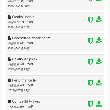
다운로드 800
, 16KB
they will indeed remember you, attack you on sight and send
2023년 05월 28일
hits to you (provided you have those features enabled) mostly
cosmetic, disabled by default because I don't like this feature,
Stealth update
but some might want it.
다운로드 271
, 15KB
2023년 05월 27일
For more fleshed out mods, be sure to support me on Patreon.
Pedestrians attacking fix
https://www.patreon.com/c/Thalilmythos
다운로드 408
, 15KB
2023년 05월 25일
Relationships fix
다운로드 489
, 15KB
2023년 05월 23일
Performance fix
다운로드 187
, 15KB
2023년 05월 23일
Compatibility fixes
다운로드 691
, 14KB