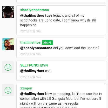
shaolynnsantana
@thalilmythos
i use legacy, and all of my
scripthooks are up to date, i dont know why its still
happening
2026년 07월 16일
thalilmythos
제작자
@shaolynnsantana
did you download the update?
2026년 07월 16일
SELFPUNCHDVN
@thalilmythos
cool
2026년 07월 16일
xxsgen
@thalilmythos
New to modding, I'd like to use this in
combination with LS Gangsta Mod, but I'm not sure if
nightly will run the same as the regular
scripthookv.net that the mod requires.