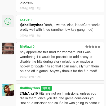
problem.
2026년 07월 17일
xxsgen
@thalilmythos
Yeah, it works. Also, HoodCore works
pretty well with it too (another low-key gang mod)
2026년 07월 18일
MrAlaz10
hey appreciate this mod for freeroam, but i was
wondering if it would be possible to add a way to
disable the hits during story missions or maybe a
hotkey to toggle hits so that i can manually turn them
on and off in game. Anyway thanks for the fun mod!
2026년 07월 19일
thalilmythos
제작자
@MrAlaz10
Hits are not on in missions, unless you
die in them, once you die, the game considers you
"not on a mission" and so if a hit was going to come it