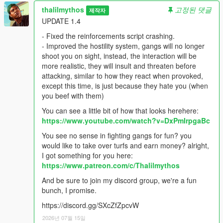
thalilmythos
고정된 댓글
제작자
UPDATE 1.4
- Fixed the reinforcements script crashing.
- Improved the hostility system, gangs will no longer
shoot you on sight, instead, the interaction will be
more realistic, they will insult and threaten before
attacking, similar to how they react when provoked,
except this time, is just because they hate you (when
you beef with them)
You can see a little bit of how that looks herehere:
https://www.youtube.com/watch?v=DxPmIrpgaBc
You see no sense in fighting gangs for fun? you
would like to take over turfs and earn money? alright,
I got something for you here:
https://www.patreon.com/c/Thalilmythos
And be sure to join my discord group, we're a fun
bunch, I promise.
https://discord.gg/SXcZfZpcvW
2026년 07월 15일