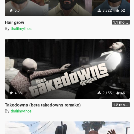
5.0
3,322
52
Hair grow
1.1 (hotfix)
By
thalilmythos
4.86
2,155
46
Takedowns (beta takedowns remake)
1.2 randomization
By
thalilmythos