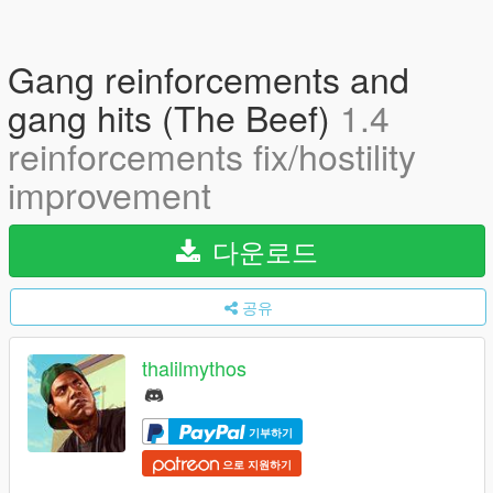
Gang reinforcements and
gang hits (The Beef)
1.4
reinforcements fix/hostility
improvement
다운로드
공유
thalilmythos
기부하기
으로 지원하기