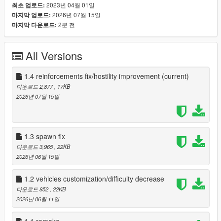
2023년 04월 01일
최초 업로드:
If you installed the mod properly, there should be a "The beef"
2026년 07월 15일
마지막 업로드:
folder inside your "scripts" folder, find it. Inside it there's a TEXT
2분 전
마지막 다운로드:
file called "settings.ini" open it with whatever text editor you
prefer.
All Versions
In it you will encounter this:
[CONFIG]
1.4 reinforcements fix/hostility improvement
(current)
RANGEOFDETECTION=25
다운로드 2,877
, 17KB
MINTIMEFORAHIT = 240000
2026년 07월 15일
MAXTIMEFORAHIT = 480000
REINFORCEMENTSENABLED=True
HITSENABLED=True
ENABLEHOSTILITY=true
1.3 spawn fix
ENABLETHREATTEXT=false
다운로드 3,965
, 22KB
2026년 06월 15일
I will explain what every setting does:
1.2 vehicles customization/difficulty decrease
RANGEOFDETECTION: The distance in meters at which the
다운로드 852
, 22KB
mod finds gang members that can call for reinforcements or
2026년 06월 11일
see the player.
1.1 remake