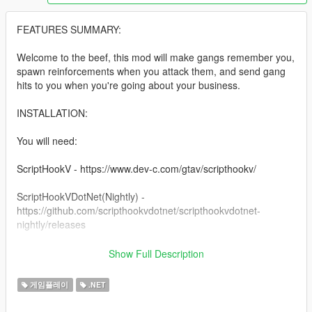
FEATURES SUMMARY:
Welcome to the beef, this mod will make gangs remember you,
spawn reinforcements when you attack them, and send gang
hits to you when you're going about your business.
INSTALLATION:
You will need:
ScriptHookV - https://www.dev-c.com/gtav/scripthookv/
ScriptHookVDotNet(Nightly) -
https://github.com/scripthookvdotnet/scripthookvdotnet-
nightly/releases
For my mod, just drag and drop the files from the Zip scripts
Show Full Description
folder, to your own game's "scripts" folder
게임플레이
.NET
MOD SETTINGS: