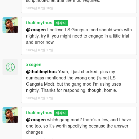
2026년 07월 16일
thalilmythos
제작자
@xxsgen
I believe LS Gangsta mod should work with
nightly, try it, you might need to engage in a little trial
and error now
2026년 07월 17일
xxsgen
@thalilmythos
Yeah, I just checked, plus my
dumbass mentioned the wrong one (is not LS
Gangsta Mod), but the gang mod I'm using uses
nightly. Thanks for responding, though, homie.
2026년 07월 17일
thalilmythos
제작자
@xxsgen
which gang mod? there's a few, and I have
one too, so it's worth specifying because the answer
changes