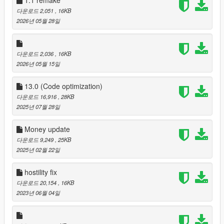
MINTIMEFORAHIT: the minimum time it takes for a gang that
다운로드 2,051
, 16KB
hates the player to send gang hits to him, counted in
2026년 05월 28일
miliseconds.
MAXTIMEFORAHIT: the maximum time it takes for a gang that
hates the player to send gang hits to him, counted in
다운로드 2,036
, 16KB
miliseconds.
2026년 05월 15일
REINFORCEMENTSENABLED: this dictates if reinforcements
13.0 (Code optimization)
will spawn when you attack a gang, can be set to true or false.
다운로드 16,916
, 28KB
2025년 07월 28일
HITSENABLED: this dictates if gang hits will be send to the
player from gangs that have been attacked by him, this hits will
Money update
happen in a timer defined by MINTIMEFORAHIT and
다운로드 9,249
, 25KB
MAXTIMEFORAHIT.
2025년 02월 22일
ENABLEHOSTILITY: this dictates if the gang members that
hostility fix
already hate the player's character will attack him on sight, for
convenience, they will only attack the player if they see him
다운로드 20,154
, 16KB
walking around, but not in a vehicle, can be set to true or false.
2023년 06월 04일
ENABLETHREATTEXT: this dictates if the gangs send you a
threat text when you attack them for a first time, indicating that