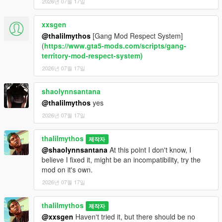
2026년 07월 17일
xxsgen
@thalilmythos
[Gang Mod Respect System]
(
https://www.gta5-mods.com/scripts/gang-
territory-mod-respect-system)
2026년 07월 17일
shaolynnsantana
@thalilmythos
yes
2026년 07월 17일
thalilmythos
제작자
@shaolynnsantana
At this point I don't know, I
believe I fixed it, might be an incompatibility, try the
mod on it's own.
2026년 07월 17일
thalilmythos
제작자
@xxsgen
Haven't tried it, but there should be no