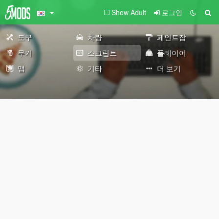
Show Adult
로그인
도구
차량
페인트잡
무기
스크립트
플레이어
맵
기타
더 보기