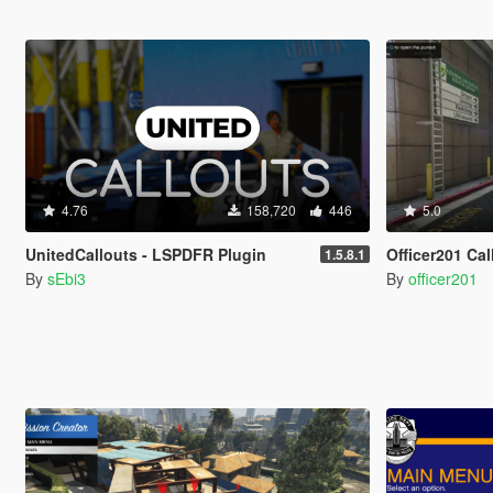
4.76
158,720
446
5.0
UnitedCallouts - LSPDFR Plugin
Officer201 Ca
1.5.8.1
By
sEbi3
By
officer201