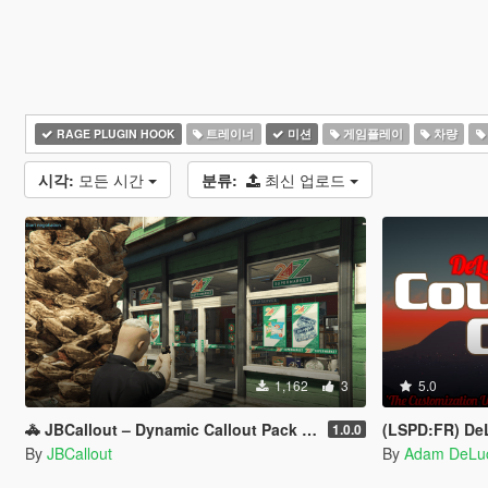
RAGE PLUGIN HOOK
트레이너
미션
게임플레이
차량
시각:
모든 시간
분류:
최신 업로드
1,162
3
5.0
🚓 JBCallout – Dynamic Callout Pack for LSPDFR
(LSPD:FR) DeL
1.0.0
By
JBCallout
By
Adam DeLu