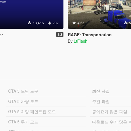
13,416
237
4.65
5
er
RAGE: Transportation
1.3
By
LtFlash
GTA 5 모딩 도구
최신 파일
GTA 5 차량 모드
추천 파일
GTA 5 차량 페인트잡 모드
좋아요가 많은 파일
GTA 5 무기 모드
다운로드 수가 많은 