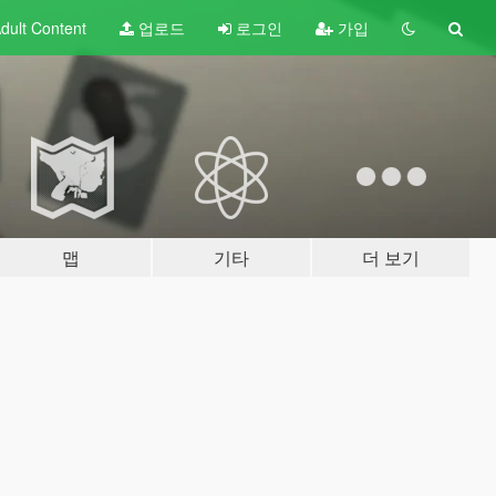
dult
Content
업로드
로그인
가입
맵
기타
더 보기