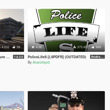
4,032
28
4.38
375,457
999
RAGE]
PoliceLifeS [LSPDFR] (OUTDATED)
1.6.3.0
Redirect to new upload
By
Anarchiyx3