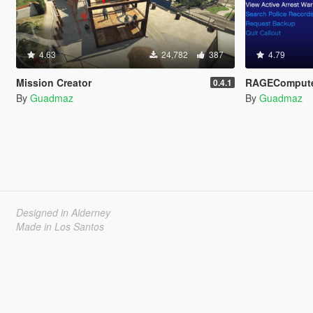
4.63
24,782
387
4.79
Mission Creator
RAGEComput
0.4.1
By
Guadmaz
By
Guadmaz
Designed in Alderney
Made in Los Santos