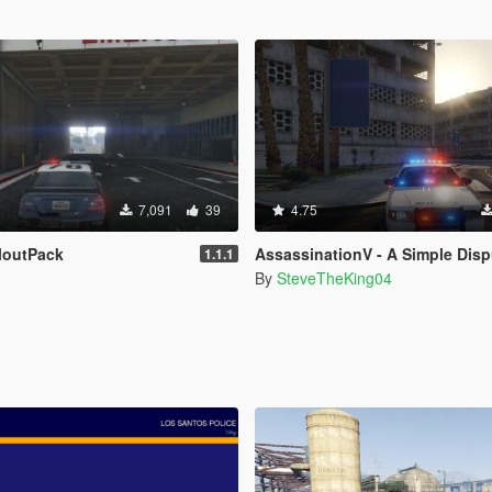
7,091
39
4.75
lloutPack
AssassinationV - A Simple Dispute [
1.1.1
By
SteveTheKing04