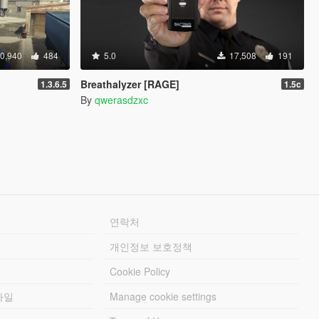
0,940
484
5.0
17,508
191
Breathalyzer [RAGE]
1.3.6.5
1.5c
By
qwerasdzxc
연락처
개인정보 보호정책
Cookie Policy
파일
Manage cookie settings