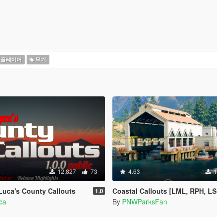
플레이어
무기
12,827
73
4.63
1
uca's County Callouts
Coastal Callouts [LML, RPH, LSPDFR] - DLC with coast guard boats, helicopters, planes, and maps + script with helicopter hoist, boa
1.0
ca
By
PNWParksFan