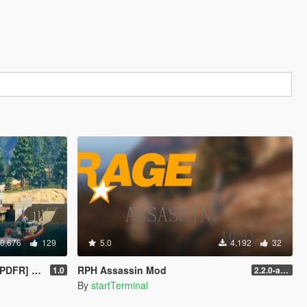
0,676
129
5.0
4,192
32
t towing, missions, and more
RPH Assassin Mod
1.0
2.2.0-alpha
By
startTerminal