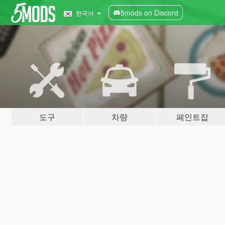
5mods on Discord
한국어
도구
차량
페인트잡