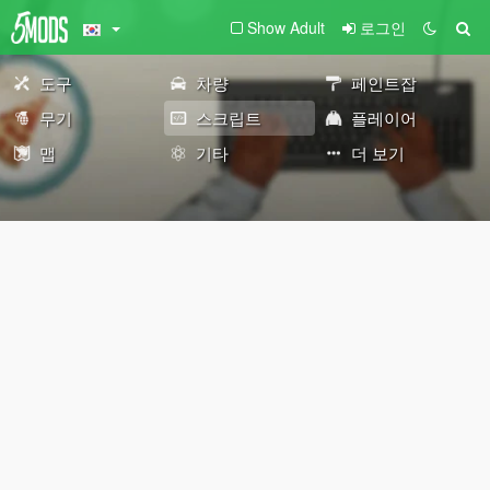
Show Adult
로그인
도구
차량
페인트잡
무기
스크립트
플레이어
맵
기타
더 보기