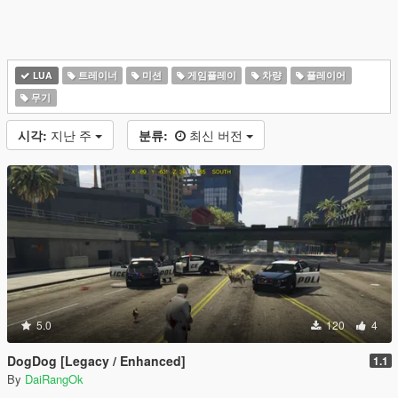
LUA
트레이너
미션
게임플레이
차량
플레이어
무기
시각:
지난 주
분류:
최신 버전
5.0
120
4
DogDog [Legacy / Enhanced]
1.1
By
DaiRangOk