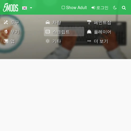
Show Adult
로그인
도구
차량
페인트잡
무기
스크립트
플레이어
맵
기타
더 보기