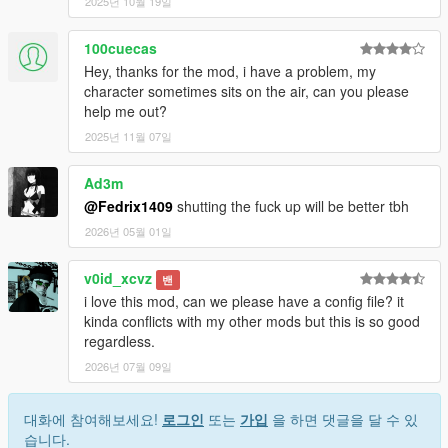
2025년 10월 19일
100cuecas
Hey, thanks for the mod, i have a problem, my
character sometimes sits on the air, can you please
help me out?
2025년 11월 07일
Ad3m
@Fedrix1409
shutting the fuck up will be better tbh
2026년 05월 01일
v0id_xcvz
밴
i love this mod, can we please have a config file? it
kinda conflicts with my other mods but this is so good
regardless.
2026년 07월 09일
대화에 참여해보세요!
로그인
또는
가입
을 하면 댓글을 달 수 있
습니다.