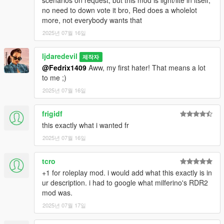
no need to down vote it bro, Red does a wholelot
more, not everybody wants that
2025년 07월 16일
ljdaredevil
제작자
@Fedrix1409
Aww, my first hater! That means a lot
to me ;)
2025년 07월 16일
frigidf
this exactly what i wanted fr
2025년 07월 16일
tcro
+1 for roleplay mod. i would add what this exactly is in
ur description. i had to google what milferino's RDR2
mod was.
2025년 07월 17일