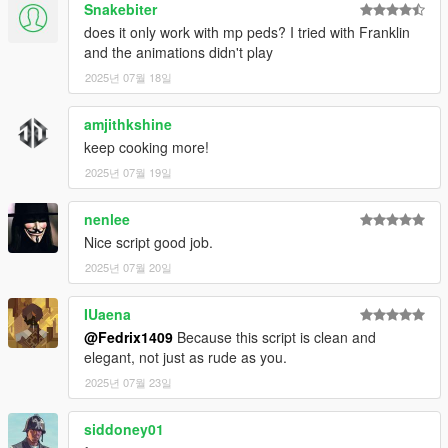
Snakebiter
does it only work with mp peds? I tried with Franklin
and the animations didn't play
2025년 07월 18일
amjithkshine
keep cooking more!
2025년 07월 19일
nenlee
Nice script good job.
2025년 07월 20일
IUaena
@Fedrix1409
Because this script is clean and
elegant, not just as rude as you.
2025년 07월 23일
siddoney01