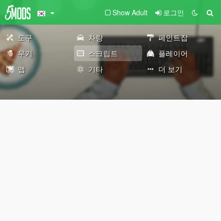
Show Adult
로그인
도구
차량
페인트잡
무기
스크립트
플레이어
맵
기타
더 보기