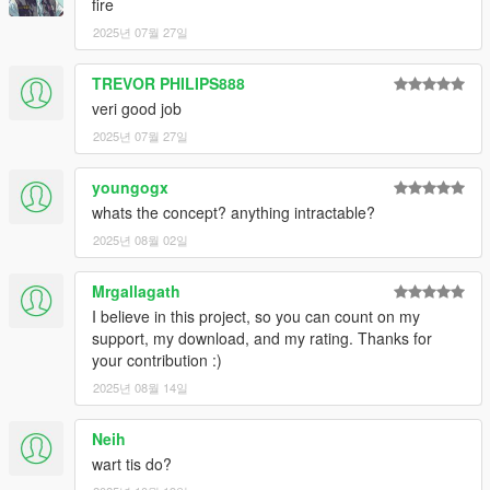
fire
2025년 07월 27일
TREVOR PHILIPS888
veri good job
2025년 07월 27일
youngogx
whats the concept? anything intractable?
2025년 08월 02일
Mrgallagath
I believe in this project, so you can count on my
support, my download, and my rating. Thanks for
your contribution :)
2025년 08월 14일
Neih
wart tis do?