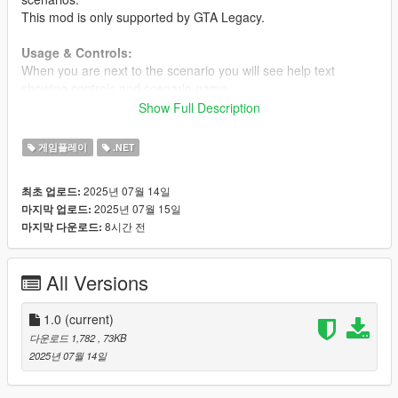
This mod is only supported by GTA Legacy.
Usage & Controls:
When you are next to the scenario you will see help text
showing controls and scenario name.
Use scenario: Melee attack light (R on keyboard or B on
Show Full Description
gamepad)
Stop scenario: Melee attack light (R on keyboard or B on
게임플레이
.NET
gamepad)
Stop immediately: Sprint
2025년 07월 14일
최초 업로드:
2025년 07월 15일
마지막 업로드:
Requirements
8시간 전
마지막 다운로드:
Scripthook V + Scripthook V .Net
Changelog
All Versions
1.0
Initial release
1.0
(current)
다운로드 1,782
, 73KB
2025년 07월 14일