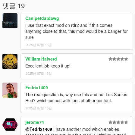
댓글 19
Canipetdatdawg
i use that exact mod on rdr2 and if this comes
anything close to that, this mod would be a banger for
sure
2025년 07월 15일
William Halverd
Excellent job keep it up!
2025년 07월 15일
Fedrix1409
The real question is, why use this and not Los Santos
Red? which comes with tons of other content.
2025년 07월 16일
jerome74
@Fedrix1409
I have another mod which enables
scenarios on request, but this mod is light/lite in itself,