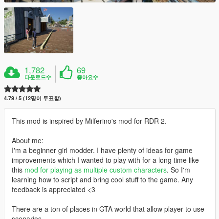
1,782
69
다운로드수
좋아요수
4.79 / 5 (12명이 투표함)
This mod is inspired by Milferino's mod for RDR 2.
About me:
I'm a beginner girl modder. I have plenty of ideas for game
improvements which I wanted to play with for a long time like
this
mod for playing as multiple custom characters
. So I'm
learning how to script and bring cool stuff to the game. Any
feedback is appreciated <3
There are a ton of places in GTA world that allow player to use
scenarios.