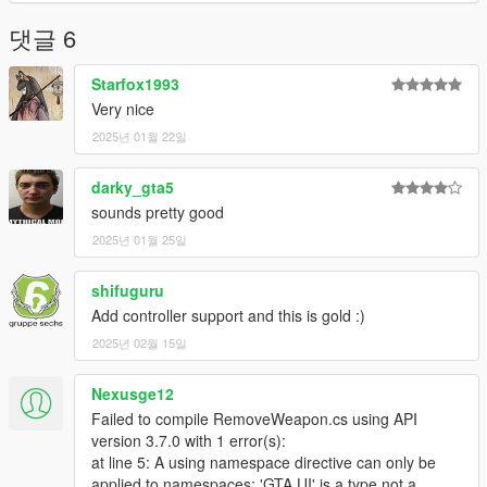
댓글 6
Starfox1993
Very nice
2025년 01월 22일
darky_gta5
sounds pretty good
2025년 01월 25일
shifuguru
Add controller support and this is gold :)
2025년 02월 15일
Nexusge12
Failed to compile RemoveWeapon.cs using API
version 3.7.0 with 1 error(s):
at line 5: A using namespace directive can only be
applied to namespaces; 'GTA.UI' is a type not a