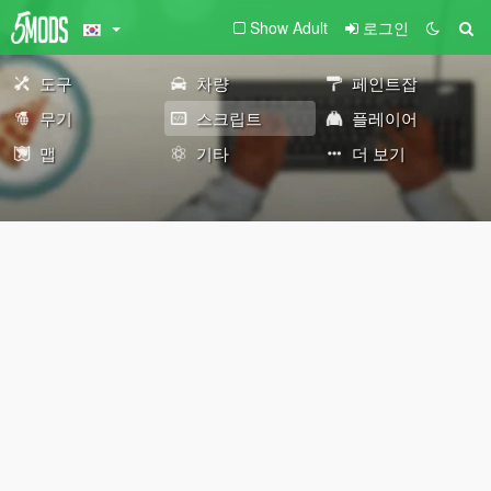
Show Adult
로그인
도구
차량
페인트잡
무기
스크립트
플레이어
맵
기타
더 보기