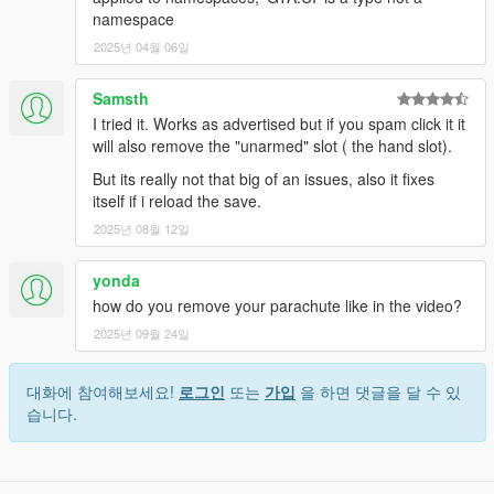
namespace
2025년 04월 06일
Samsth
I tried it. Works as advertised but if you spam click it it
will also remove the "unarmed" slot ( the hand slot).
But its really not that big of an issues, also it fixes
itself if i reload the save.
2025년 08월 12일
yonda
how do you remove your parachute like in the video?
2025년 09월 24일
대화에 참여해보세요!
로그인
또는
가입
을 하면 댓글을 달 수 있
습니다.