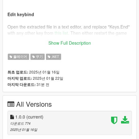
Edit keybind
Open the extracted file in a text editor, and replace "Keys.End"
with any other key from
this list
. Then either restart the game
or press F4 and type "Reload()" followed by pressing enter.
Show Full Description
Credits
플레이어
무기
.NET
This is essentially the same as the mod "
Remove Unwanted
Weapons [.NET]
", I just wanted an editable keybind.
2025년 01월 16일
최초 업로드:
2025년 01월 22일
마지막 업로드:
31분 전
마지막 다운로드:
All Versions
1.0.0
(current)
다운로드 774
2025년 01월 16일