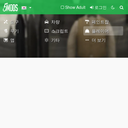
Show Adult
로그인
도구
차량
페인트잡
무기
스크립트
플레이어
맵
기타
더 보기