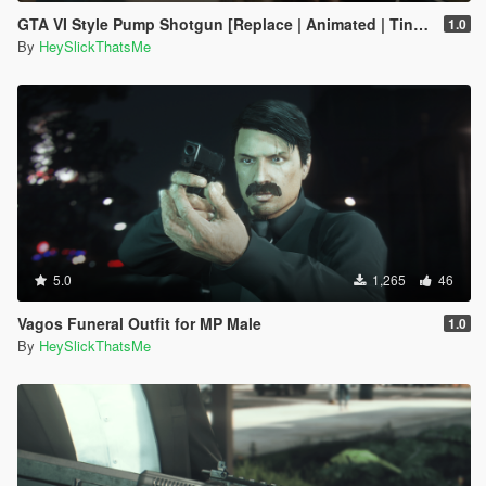
GTA VI Style Pump Shotgun [Replace | Animated | Tints | Lore-Friendly]
1.0
By
HeySlickThatsMe
5.0
1,265
46
Vagos Funeral Outfit for MP Male
1.0
By
HeySlickThatsMe