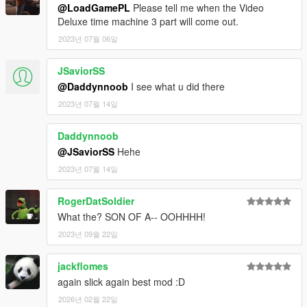
@LoadGamePL
Please tell me when the Video
Deluxe time machine 3 part will come out.
2023년 07월 06일
JSaviorSS
@Daddynnoob
I see what u did there
2023년 07월 14일
Daddynnoob
@JSaviorSS
Hehe
2023년 07월 14일
RogerDatSoldier
What the? SON OF A-- OOHHHH!
2023년 09월 22일
jackflomes
again slick again best mod :D
2026년 02월 22일