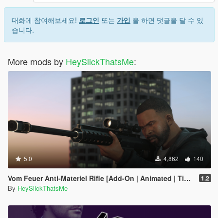
대화에 참여해보세요!
로그인
또는
가입
을 하면 댓글을 달 수 있
습니다.
More mods by
HeySlickThatsMe
:
5.0
4,862
140
Vom Feuer Anti-Materiel Rifle [Add-On | Animated | Tints | Lore-Friendly]
1.2
By
HeySlickThatsMe