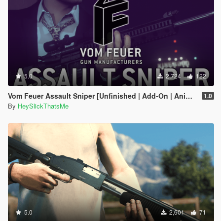
5.0
2,724
122
Vom Feuer Assault Sniper [Unfinished | Add-On | Animated | Tints | Icon | Sound | Lore-Friendly]
1.0
By
HeySlickThatsMe
5.0
2,601
71