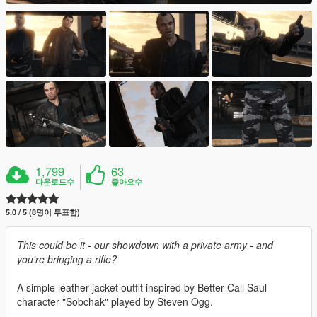
1,799
63
다운로드수
좋아요수
5.0 / 5 (8명이 투표함)
This could be it - our showdown with a private army - and
you're bringing a rifle?
A simple leather jacket outfit inspired by Better Call Saul
character "Sobchak" played by Steven Ogg.