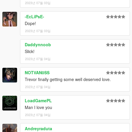
2023년 07월 03일
-EcLiPsE-
Dope!
2023년 07월 03일
Daddynnoob
Slick!
2023년 07월 04일
NOTVAN0SS
Trevor finally getting some well deserved love.
2023년 07월 04일
LoadGamePL
Man I love you
2023년 07월 04일
Andreyraduta