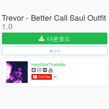
Trevor - Better Call Saul Outfit
1.0
다운로드
공유
HeySlickThatsMe