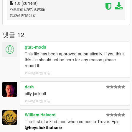
1.0
(current)
다운로드 1,797
, 8.67MB
2023년 07월 03일
댓글 12
gta5-mods
This file has been approved automatically. If you think
this file should not be here for any reason please
report it.
2023년 07월 03일
deth
billy jack off
2023년 07월 03일
William Halverd
The first of a kind mod when comes to Trevor. Epic
@heyslickthatsme