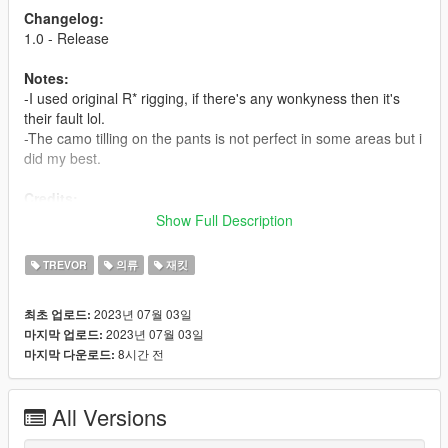
Changelog:
1.0 - Release
Notes:
-I used original R* rigging, if there's any wonkyness then it's
their fault lol.
-The camo tilling on the pants is not perfect in some areas but i
did my best.
Credits:
Rockstar Games - Original assets
Show Full Description
Slick (me) - The works
TREVOR
의류
재킷
Installation:
2023년 07월 03일
최초 업로드:
1.Open the zip and then drag and drop the "slick_trevor1"
2023년 07월 03일
마지막 업로드:
folder to mods\update\x64\dlcpacks.
8시간 전
마지막 다운로드:
2.Add slick_trevor1 entry to dlclist.xml located in
mods\update\update.rpf\common\data (Look at original lines
for reference).
All Versions
3.This mod replaces parts of unused firefighter outfit. A
menyoo trainer preset is included for quicker access.