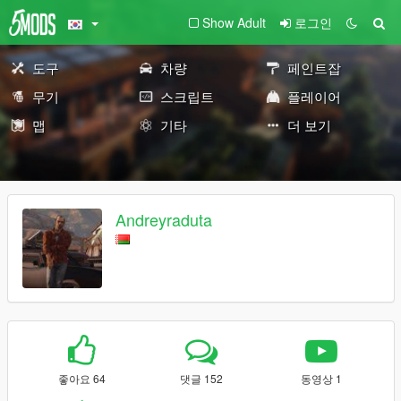
Show Adult
로그인
도구
차량
페인트잡
무기
스크립트
플레이어
맵
기타
더 보기
Andreyraduta
좋아요 64
댓글 152
동영상 1