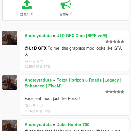
업로드 0
팔로워 0
Andreyraduta
»
U1D GFX Core [SP/FiveM]
@U1D GFX
To me, this graphics mod looks like GTA
6.
내용 보기
2026년 07월 27일
Andreyraduta
»
Forza Horizon 6 Roads [Legacy |
Enhanced | FiveM]
Excellent mod, just like Forza!
내용 보기
2026년 06월 05일
Andreyraduta
»
Duke Hunter 700