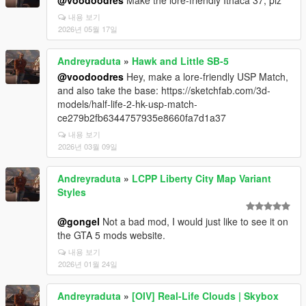
@voodoodres
Make the lore-friendly Ithaca 37, plz
내용 보기
2026년 05월 17일
Andreyraduta
»
Hawk and Little SB-5
@voodoodres
Hey, make a lore-friendly USP Match,
and also take the base: https://sketchfab.com/3d-
models/half-life-2-hk-usp-match-
ce279b2fb6344757935e8660fa7d1a37
내용 보기
2026년 03월 09일
Andreyraduta
»
LCPP Liberty City Map Variant
Styles
@gongel
Not a bad mod, I would just like to see it on
the GTA 5 mods website.
내용 보기
2026년 01월 24일
Andreyraduta
»
[OIV] Real-Life Clouds | Skybox