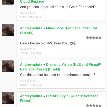
Cloud Replace
And you can import all of this, in Gta 5 Enhanced?
내용 보기
2026년 01월 10일
Andreyraduta
»
Miami Vibe (ReShade Preset for
QuantV)
Looks like an old NVE from 2020😎👍
내용 보기
2025년 11월 26일
Andreyraduta
»
Diamond Vision (NVE and VisualV
ReShade Preset) [FiveM]
Can this preset be used in the enhanced version?
내용 보기
2025년 10월 07일
Andreyraduta
»
Old NFS Style (QuantV ReShade
Preset)