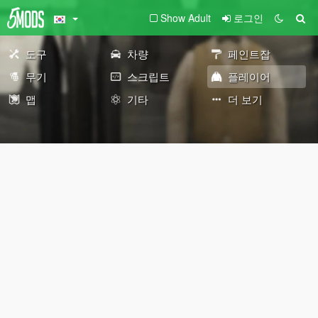
Show Adult
로그인
도구
차량
페인트잡
무기
스크립트
플레이어
맵
기타
더 보기