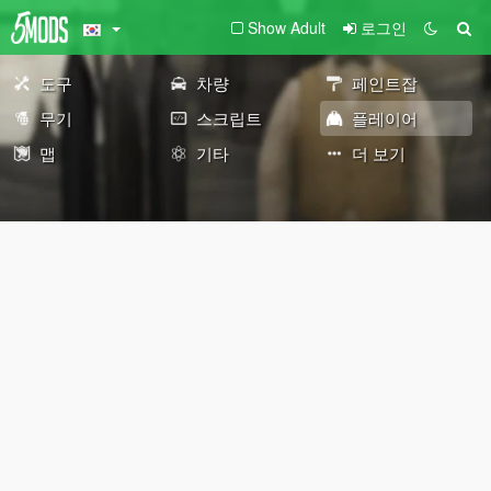
Show Adult
로그인
도구
차량
페인트잡
무기
스크립트
플레이어
맵
기타
더 보기