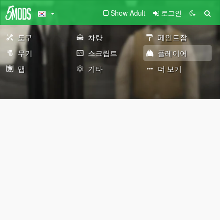
Show Adult
로그인
도구
차량
페인트잡
무기
스크립트
플레이어
맵
기타
더 보기