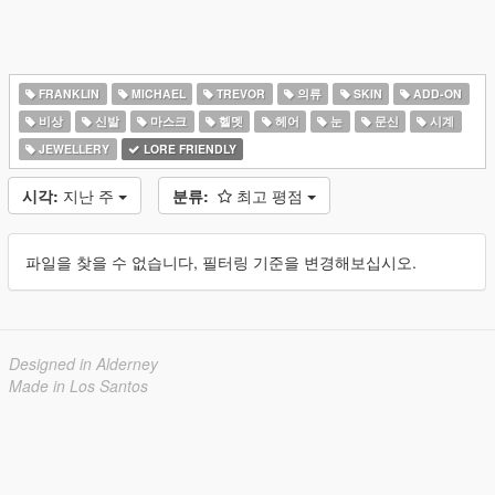
FRANKLIN
MICHAEL
TREVOR
의류
SKIN
ADD-ON
비상
신발
마스크
헬멧
헤어
눈
문신
시계
JEWELLERY
LORE FRIENDLY
시각:
지난 주
분류:
최고 평점
파일을 찾을 수 없습니다, 필터링 기준을 변경해보십시오.
Designed in Alderney
Made in Los Santos