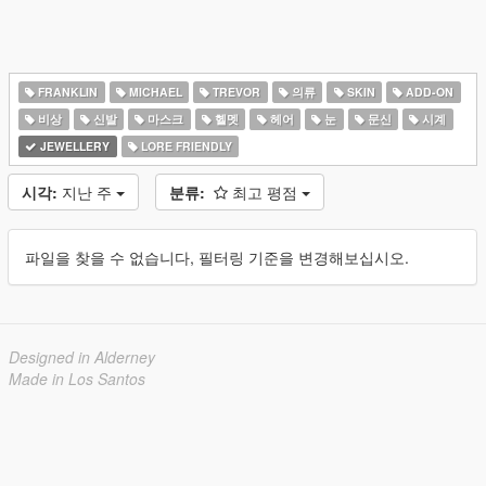
FRANKLIN
MICHAEL
TREVOR
의류
SKIN
ADD-ON
비상
신발
마스크
헬멧
헤어
눈
문신
시계
JEWELLERY
LORE FRIENDLY
시각:
지난 주
분류:
최고 평점
파일을 찾을 수 없습니다, 필터링 기준을 변경해보십시오.
Designed in Alderney
Made in Los Santos