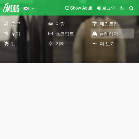
Show Adult
로그인
도구
차량
페인트잡
무기
스크립트
플레이어
맵
기타
더 보기